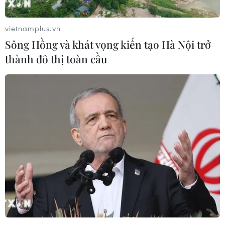
vietnamplus.vn
Sông Hồng và khát vọng kiến tạo Hà Nội trở
Airbus vượt Boeing về lượng máy bay xuất
thành đô thị toàn cầu
xưởng trong năm 2019
11/01/2020 10:57
Sau các vụ tai nạn máy bay nghiêm trọng liên quan đến
737 MAX của Boeing, Airbus đã vươn lên dẫn trước với
lượng máy bay bàn giao cho khách hàng trong năm
2018 tăng tới 8%.