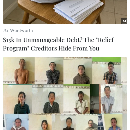
đó.
JG Wentworth
$15k In Unmanageable Debt? The "Relief
Program" Creditors Hide From You
Biểu tượng Boeing. (Ảnh: AFP/TTXVN)
Nhà sản xuất máy bay hàng đầu của Mỹ Boeing
Co ngày 14/1 thông báo số đơn đặt hàng ròng đã
giảm xuống mức thấp nhất trong nhiều thập