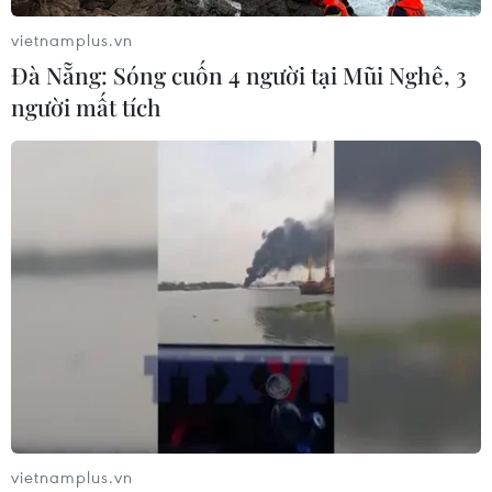
07/08/2026 04:01
vietnamplus.vn
Đà Nẵng: Sóng cuốn 4 người tại Mũi Nghê, 3
người mất tích
Hãng BMW bắt đầu sản xuất hàng
loạt mẫu xe thuần điện “thế hệ mới”
07/08/2026 01:52
Tiêu chí mới phân loại doanh nghiệp
để thực hiện cơ cấu lại vốn nhà nước
06/08/2026 15:08
Meta tung công cụ AI lập trình tự
động cho nhà phát triển
vietnamplus.vn
06/08/2026 06:40