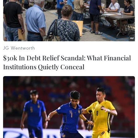
Trong phiên giao dịch lúc 12 giờ 30 ngày 8/1 giờ Mỹ,
giá cổ phiếu Boeing trên sàn giao dịch New York đã
giảm 1,42%, tương đương 4,78 USD, xuống còn 332,6
USD/cổ phiếu.
JG Wentworth
$30k In Debt Relief Scandal: What Financial
Institutions Quietly Conceal