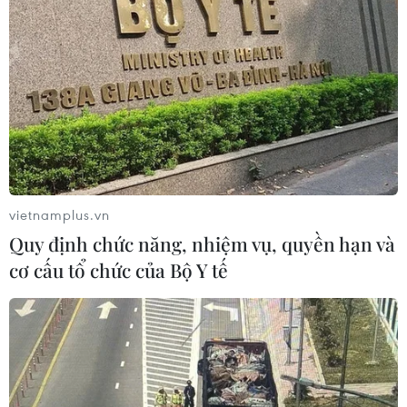
Cảng hàng không Quảng Trị tăng
tốc, hướng tới mục tiêu khai thác
cuối năm 2026
05/08/2026 10:59
Thẻ tín dụng Cake 2in1: Cho phép
đặc quyền thiết kế của người dùng
05/08/2026 09:48
vietnamplus.vn
Quy định chức năng, nhiệm vụ, quyền hạn và
cơ cấu tổ chức của Bộ Y tế
Nhà bán lẻ thời trang trực tuyến lớn
nhất châu Âu thu hẹp dự báo lợi
nhuận
05/08/2026 08:55