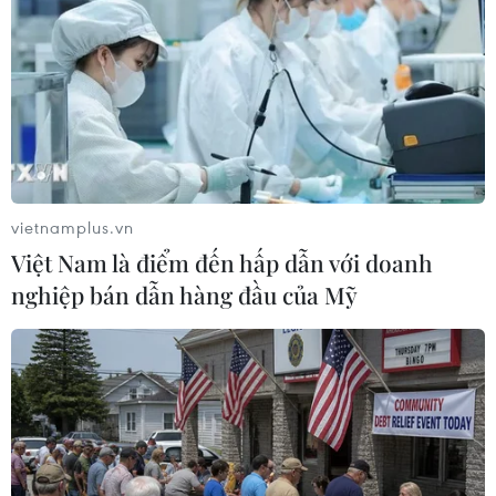
một cách an toàn.
vietnamplus.vn
Việt Nam là điểm đến hấp dẫn với doanh
nghiệp bán dẫn hàng đầu của Mỹ
Cổ phiếu Boeing sụt giảm sau vụ máy bay
gặp nạn tại Iran
09/01/2020 04:21