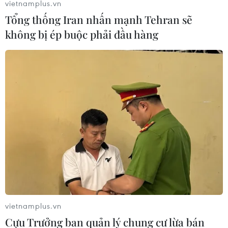
vietnamplus.vn
Tổng thống Iran nhấn mạnh Tehran sẽ
không bị ép buộc phải đầu hàng
Tân CEO của Boeing nhấn mạnh ''sự minh
bạch, chính trực''
14/01/2020 06:41
Trong thư điện tử gửi tới các nhân viên Boeing, ông
David Calhoun nhấn mạnh hãng cần phải củng cố văn
hóa doanh nghiệp, trong đó chú trọng "sự minh bạch và
chính trực."
vietnamplus.vn
Cựu Trưởng ban quản lý chung cư lừa bán