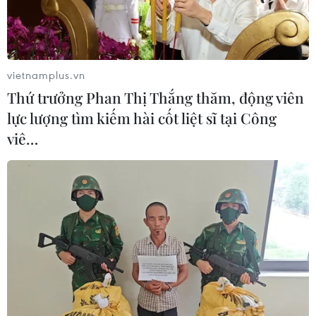
vietnamplus.vn
Thứ trưởng Phan Thị Thắng thăm, động viên
lực lượng tìm kiếm hài cốt liệt sĩ tại Công
viê…
TIN CÙNG CHUYÊN MỤC
Việt Nam là điểm đến hấp dẫn với
doanh nghiệp bán dẫn hàng đầu của
Mỹ
08/08/2026 13:45
Grab bị phạt 1,36 tỷ đồng do vi phạm
quy định bảo vệ quyền lợi người tiêu