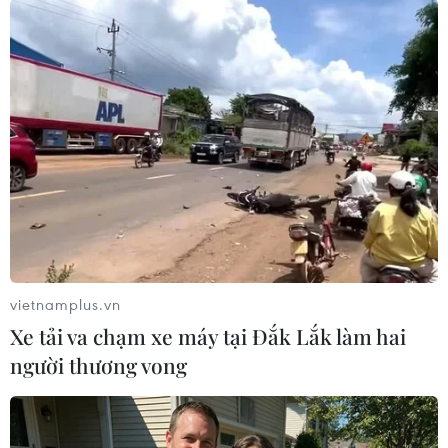
#Boeing
#Lượng đơn đặt hàng ròng
#Máy bay 737 MAX
#Airbus
Mỹ
Theo dõi VietnamPlus
vietnamplus.vn
Xe tải va chạm xe máy tại Đắk Lắk làm hai
người thương vong
TIN LIÊN QUAN