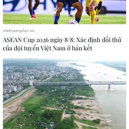
EU nối lại điều tra thỏa thuận Boeing mua
Embraer trị giá 4,2 tỷ USD
09/01/2020 13:57
vietnamplus.vn
Giới chức EU quan ngại rằng giao dịch này có thể loại
ASEAN Cup 2026 ngày 8/8: Xác định đối thủ
Embraer khỏi vị trí nhà cạnh tranh toàn cầu lớn thứ 3 thế
của đội tuyển Việt Nam ở bán kết
giới trong ngành chế tạo máy bay thương mại.