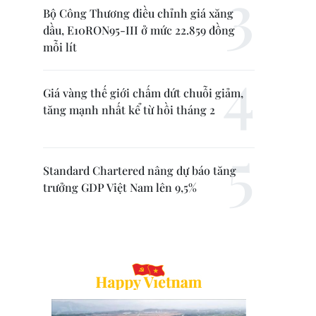
Bộ Công Thương điều chỉnh giá xăng
dầu, E10RON95-III ở mức 22.859 đồng
mỗi lít
Giá vàng thế giới chấm dứt chuỗi giảm,
tăng mạnh nhất kể từ hồi tháng 2
Standard Chartered nâng dự báo tăng
trưởng GDP Việt Nam lên 9,5%