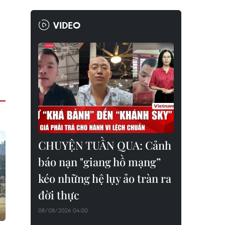
VIDEO
CHUYỆN TUẦN QUA: Cảnh
báo nạn "giang hồ mạng”
kéo những hệ lụy ảo tràn ra
đời thực
08/08/2026 04:00