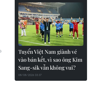
Tuyển Việt Nam giành vé
ở
vào bán kết, vì sao ông Kim
Sang-sik vẫn không vui?
08/08/2026 03:37