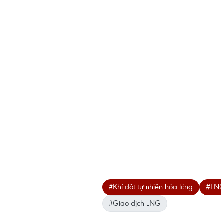
#Khí đốt tự nhiên hóa lỏng
#LN
#Giao dịch LNG