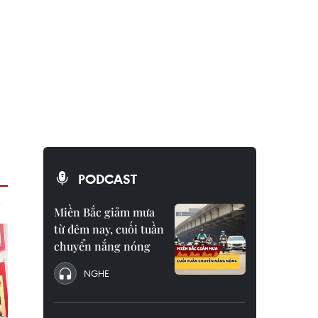
PODCAST
Miền Bắc giảm mưa
từ đêm nay, cuối tuần
chuyển nắng nóng
NGHE