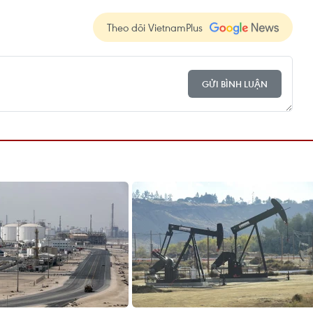
Theo dõi VietnamPlus
GỬI BÌNH LUẬN