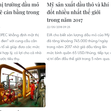
ị trường dầu mỏ
Mỹ sản xuất dầu thô và khí
sẽ cân bằng trong
đốt nhiều nhất thế giới
trong năm 2017
4
22/05/2018 09:25
OPEC khẳng định một thị
EIA cho biết sản lượng dầu mỏ của Mỹ
 đen" với cung-cầu cân
đã tăng khoảng 745.000 thùng/ngày
 tố sẽ giúp đưa các mức
trong năm 2017 nhờ giá dầu tăng lên
ại hợp lý, có lợi cho cả nhà
mức bình quân 65 USD/thùng, tiếp tục 
ước tiêu thụ.
vị trí dẫn đầu thế giới trong 5 năm qua.