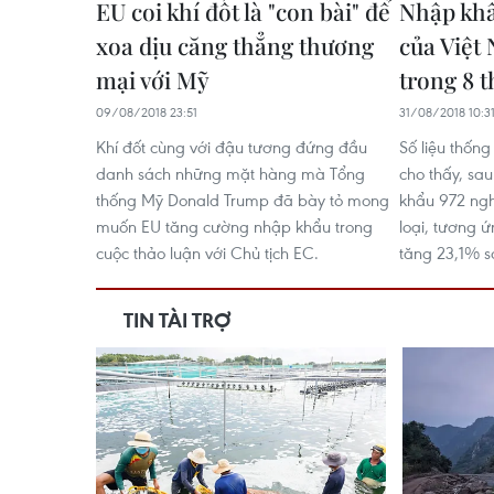
EU coi khí đốt là "con bài" để
Nhập khẩ
xoa dịu căng thẳng thương
của Việt
mại với Mỹ
trong 8 
09/08/2018 23:51
31/08/2018 10:3
Khí đốt cùng với đậu tương đứng đầu
Số liệu thốn
danh sách những mặt hàng mà Tổng
cho thấy, sa
thống Mỹ Donald Trump đã bày tỏ mong
khẩu 972 ngh
muốn EU tăng cường nhập khẩu trong
loại, tương ứ
cuộc thảo luận với Chủ tịch EC.
tăng 23,1% s