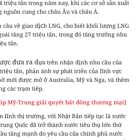
 triệu tấn trong năm nay, khi các cơ sở sản xuất
ng nguồn cung cho châu Âu và châu Á.
ịc
n cầu về giao d
h LNG, cho biết khối lượng LNG
ái tăng 27 triệu tấn, trong đó tăng trưởng nhu
ệu tấn.
ược đưa ra d
ựa trên nhận định nhu cầu của
triệu tấn, phản ánh sự phát triển của lĩnh vực
 sở mới được mở ở Australia, Mỹ và Nga, và thêm
g các trạm tiếp.
iúp Mỹ-Trung giải quyết bất đồng thương mại]
 lĩnh thị trường, với Nhật Bản tiếp tục là nước
 Trung Quốc đã trở thành nước tiêu thụ lớn thứ
cầu tăng mạnh do yêu cầu của chính phủ nước