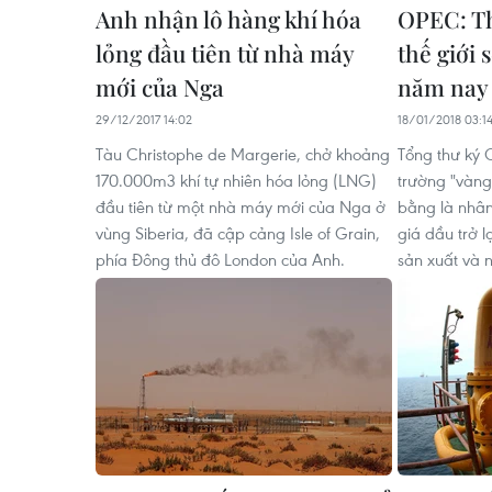
Anh nhận lô hàng khí hóa
OPEC: Th
lỏng đầu tiên từ nhà máy
thế giới 
mới của Nga
năm nay
29/12/2017 14:02
18/01/2018 03:1
Tàu Christophe de Margerie, chở khoảng
Tổng thư ký 
170.000m3 khí tự nhiên hóa lỏng (LNG)
trường "vàng
đầu tiên từ một nhà máy mới của Nga ở
bằng là nhân
vùng Siberi​a, đã cập cảng Isle of Grain,
giá dầu trở l
phía Đông thủ đô London của Anh.
sản xuất và n