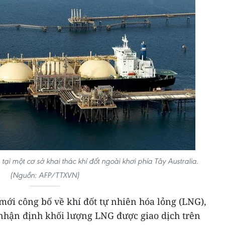
tại một cơ sở khai thác khí đốt ngoài khơi phía Tây Australia.
(Nguồn: AFP/TTXVN)
mới công bố về khí đốt tự nhiên hóa lỏng (LNG),
 nhận định khối lượng LNG được giao dịch trên