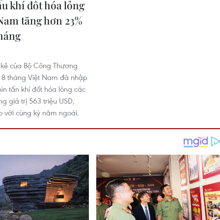
u khí đốt hóa lỏng
 Nam tăng hơn 23%
tháng
1
g kê của Bộ Công Thương
u 8 tháng Việt Nam đã nhập
ìn tấn khí đốt hóa lỏng các
ng giá trị 563 triệu USD,
o với cùng kỳ năm ngoái.