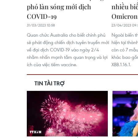
phó làn sóng mới dịch
nhiều bi
COVID-19
Omicron
31/03/2023 10:58
23/04/2023 09:
Quan chức Australia cho biết chính phủ
Ngoài biến t
sẽ phát động chiến dịch tuyên truyền mới
hiện tại thàn
về đại dịch COVID-19 vào ngày 2/4
còn có 7 mẫu
nhằm nhấn mạnh tầm quan trọng và lợi
khác bao gồm 
ích của việc tiêm vaccine.
XBB.1.16.1.