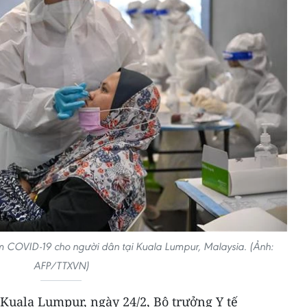
m COVID-19 cho người dân tại Kuala Lumpur, Malaysia. (Ảnh:
AFP/TTXVN)
Kuala Lumpur, ngày 24/2, Bộ trưởng Y tế