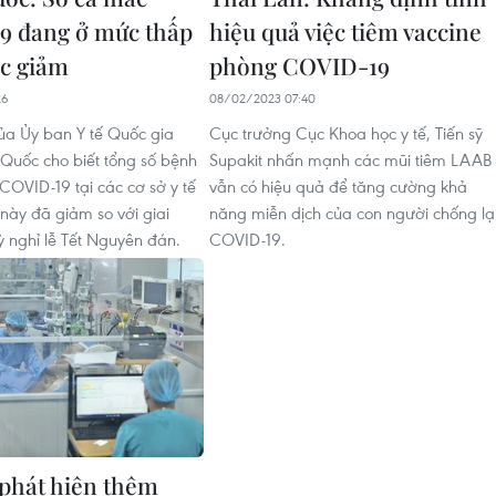
9 đang ở mức thấp
hiệu quả việc tiêm vaccine
ục giảm
phòng COVID-19
26
08/02/2023 07:40
a Ủy ban Y tế Quốc gia
Cục trưởng Cục Khoa học y tế, Tiến sỹ
Quốc cho biết tổng số bệnh
Supakit nhấn mạnh các mũi tiêm LAAB
 COVID-19 tại các cơ sở y tế
vẫn có hiệu quả để tăng cường khả
 này đã giảm so với giai
năng miễn dịch của con người chống lạ
ỳ nghỉ lễ Tết Nguyên đán.
COVID-19.
phát hiện thêm