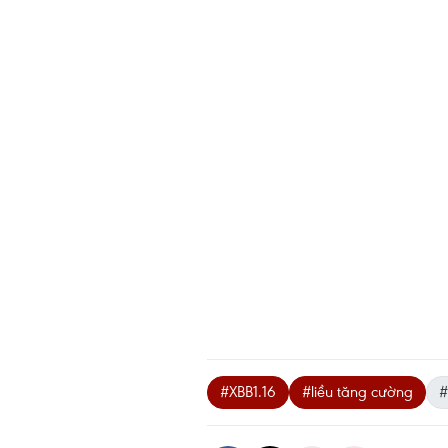
#XBB1.16
#liều tăng cường
#