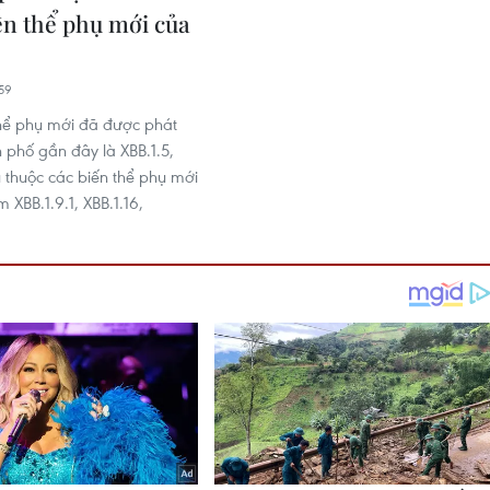
ến thể phụ mới của
59
hể phụ mới đã được phát
h phố gần đây là XBB.1.5,
 thuộc các biến thể phụ mới
XBB.1.9.1, XBB.1.16,