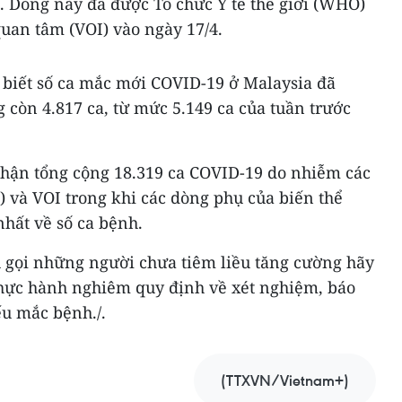
. Dòng này đã được Tổ chức Y tế thế giới (WHO)
quan tâm (VOI) vào ngày 17/4.
o biết số ca mắc mới COVID-19 ở Malaysia đã
 còn 4.817 ca, từ mức 5.149 ca của tuần trước
nhận tổng cộng 18.319 ca COVID-19 do nhiễm các
 và VOI trong khi các dòng phụ của biến thể
hất về số ca bệnh.
u gọi những người chưa tiêm liều tăng cường hãy
thực hành nghiêm quy định về xét nghiệm, báo
nếu mắc bệnh./.
(TTXVN/Vietnam+)