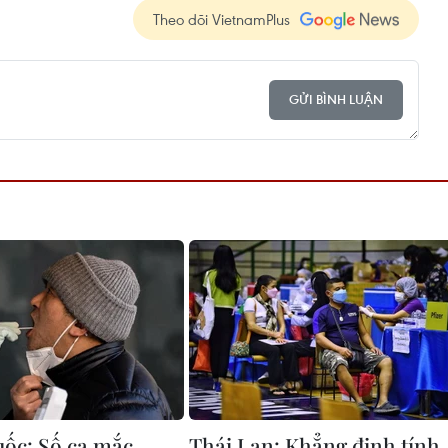
Theo dõi VietnamPlus
GỬI BÌNH LUẬN
ốc: Số ca mắc
Thái Lan: Khẳng định tính