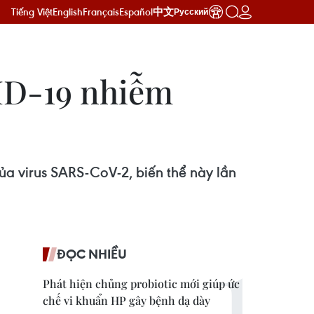
Tiếng Việt
English
Français
Español
中文
Русский
ID-19 nhiễm
ủa virus SARS-CoV-2, biến thể này lần
ĐỌC NHIỀU
Phát hiện chủng probiotic mới giúp ức
chế vi khuẩn HP gây bệnh dạ dày