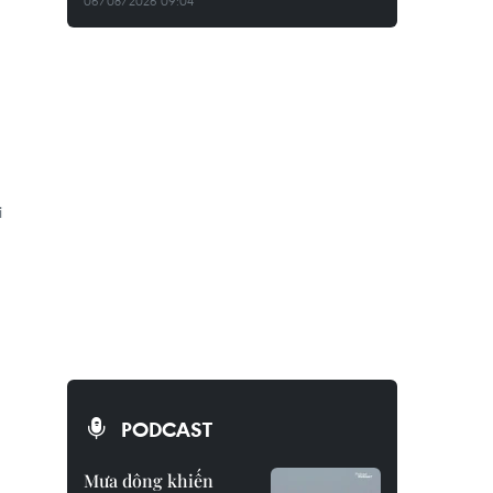
06/08/2026 09:04
i
PODCAST
Mưa dông khiến