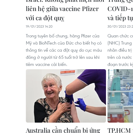
liên hệ giữa vaccine Pfizer
COVID-1
với ca đột quỵ
và tiếp t
19/01/2023 14:20
30/01/2023 23:
Trong tuyên bố chung, hãng Pfizer của
Quan chức củ
Mỹ và BioNTech của Đức cho biết họ có
(NHC) Trung 
thông tin về các ca đột quỵ do cục máu
nhân điều trị
đông ở người từ 65 tuổi trở lên sau khi
trên cả nước
tiêm vaccine cải biến.
đoạn trước k
Australia cần chuẩn bị ứng
TP.HCM 