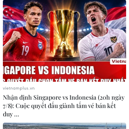
Tính đến ngày 16/4, tai khu vực Đông Nam Á có 3 quốc
gia có số người nhiễm virus SARS-COV-2 ở mức trên
5.000 ca, trong đó nhiều nhất là Philippines với 5.660
ca nhiễm.
vietnamplus.vn
Nhận định Singapore vs Indonesia (20h ngày
7/8): Cuộc quyết đấu giành tấm vé bán kết
duy …