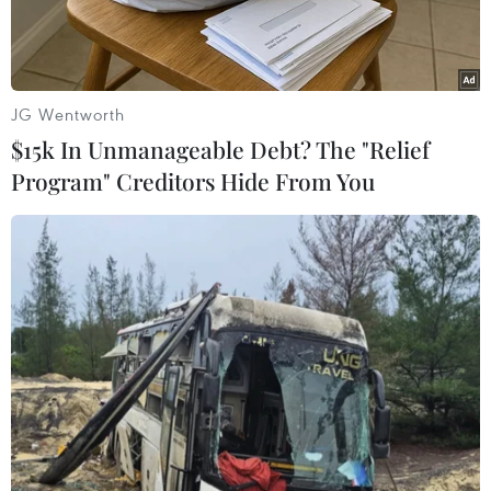
JG Wentworth
$15k In Unmanageable Debt? The "Relief
Program" Creditors Hide From You
Binh sỹ Malaysia đặt rào chắn để thực hiện Mệnh lệnh Kiểm
soát Di chuyển (MCO) tại Kuala Lumpur, Malaysia. (Ảnh:
THX/TTXVN)
Ngày 22/4, theo phóng viên TTXVN tại Kuala
Lumpur, Tổng Giám đốc Cơ quan Y tế Malaysia