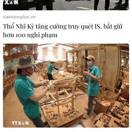
#dịch COVID-19
#ca mắc mới
#tử vong
vietnamplus.vn
#xét nghiệm
#SARS-CoV-2
#giãn cách xã hôi
Thổ Nhĩ Kỳ tăng cường truy quét IS, bắt giữ
Indonesia
Lào
Malaysia
Thái Lan
hơn 100 nghi phạm
Theo dõi VietnamPlus
TIN LIÊN QUAN