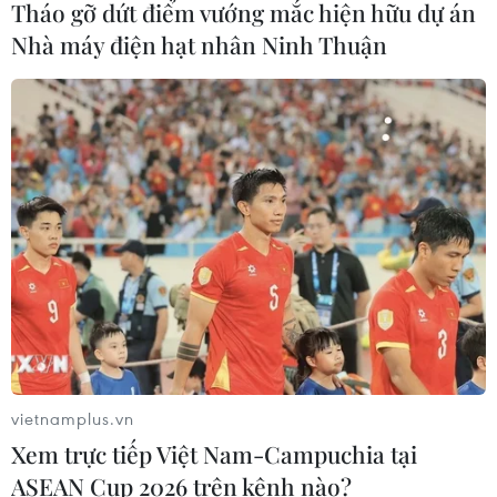
Tháo gỡ dứt điểm vướng mắc hiện hữu dự án
Nắng nóng khốc liệt tại Mỹ và Hàn
Nhà máy điện hạt nhân Ninh Thuận
Quốc đe dọa sức khỏe cộng đồng
27/07/2026 23:07
Số ca nhiễm virus Tây sông Nile gia
tăng khắp châu Âu
26/07/2026 09:18
Số ca mắc sởi tại Mỹ lập đỉnh 30 năm
do tỷ lệ tiêm chủng giảm
24/07/2026 23:59
vietnamplus.vn
Xem trực tiếp Việt Nam-Campuchia tại
ASEAN Cup 2026 trên kênh nào?