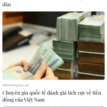
dân
vietnamplus.vn
3 quốc gia Đông Nam Á có trên 5.000 ca
Chuyên gia quốc tế đánh giá tích cực về tiền
nhiễm SARS-CoV-2
đồng của Việt Nam
16/04/2020 10:47