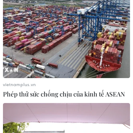
Thái Lan tăng cường hệ thống cửa
hàng lưu động phục vụ người dân
19/04/2020 07:30
Việc tăng cường xe bán hàng rong vừa để đáp ứng nhu
cầu người dân khi ngày càng có nhiều người lựa chọn
nấu ăn tại nhà do dịch bệnh, vừa để hỗ trợ người thất
nghiệp, nông dân và người tiêu dùng.
vietnamplus.vn
Phép thử sức chống chịu của kinh tế ASEAN