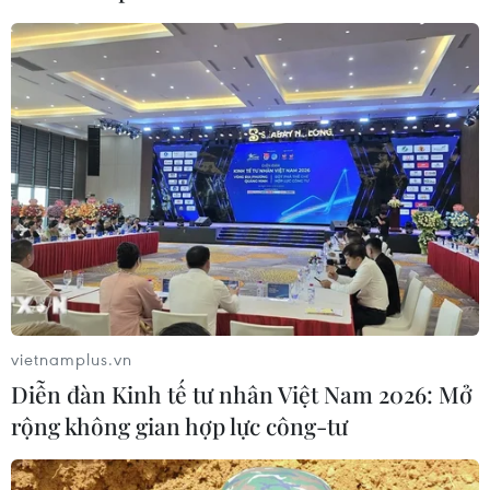
Mỹ điều tra một đợt bùng phát bệnh
tả do ký sinh trùng cyclospora
24/07/2026 05:44
Mỹ thu hồi gần 1,6 triệu quả trứng do
nguy cơ nhiễm khuẩn Salmonella
24/07/2026 05:34
Venezuela ghi nhận 3 ca tử vong do
virus Hanta
vietnamplus.vn
22/07/2026 06:57
Diễn đàn Kinh tế tư nhân Việt Nam 2026: Mở
rộng không gian hợp lực công-tư
Sản phụ ở Australia sinh 4 bé gái