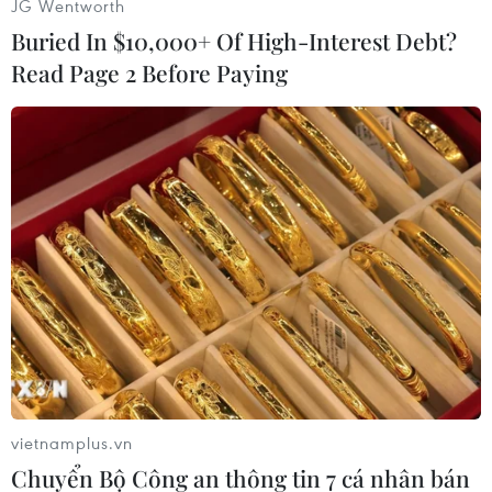
JG Wentworth
Buried In $10,000+ Of High-Interest Debt?
Read Page 2 Before Paying
#Động đất
#Sóng thần
#Chấn tiêu
Vanuatu
Theo dõi VietnamPlus
vietnamplus.vn
Chuyển Bộ Công an thông tin 7 cá nhân bán