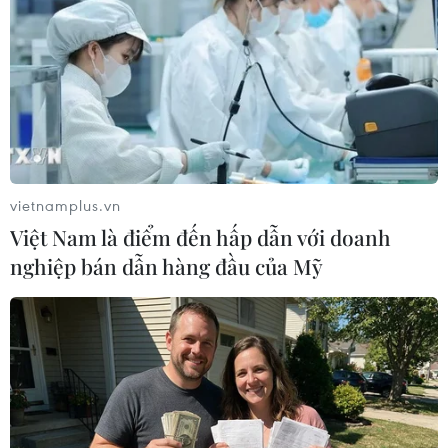
Trung Quốc: Xảy ra trận động đất có độ
lớn 5,0 ở tỉnh Vân Nam
vietnamplus.vn
02/12/2023 00:58
Việt Nam là điểm đến hấp dẫn với doanh
Trận động đất mạnh 5,0 độ xảy ra vào khoảng 01h36
nghiệp bán dẫn hàng đầu của Mỹ
ngày 2/12 làm rung chuyển thành phố Mang Thị của
Châu tự trị dân tộc Thái và Cảnh Pha Đức Hoành thuộc
tỉnh Vân Nam, Tây Nam Trung Quốc.