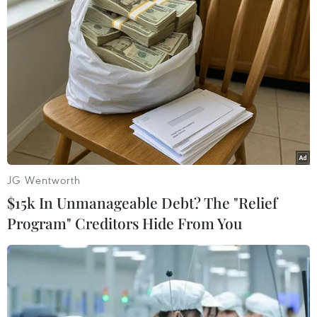
Động đất có độ lớn 7,5 làm rung chuyển
khu vực Đảo Mindanao của Philippines
02/12/2023 23:52
Hệ thống cảnh báo sóng thần của Mỹ đã ban bố cảnh
báo sóng thần sau khi một trận động đất có độ lớn 7,5
xảy ra tại khu vực Đảo Mindanao của Philippines.
JG Wentworth
$15k In Unmanageable Debt? The "Relief
Program" Creditors Hide From You