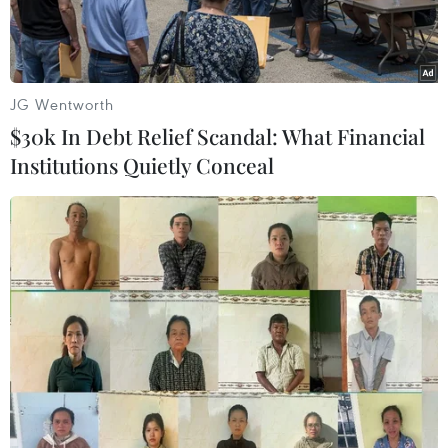
JG Wentworth
$30k In Debt Relief Scandal: What Financial
Institutions Quietly Conceal
Địa điểm xảy ra trận động đất ở Vanuatu. (Nguồn: USGS)
Ngày 7/12, một trận động đất có độ lớn 7,3 đã
xảy ra tại vùng quần đảo Vanuatu, Mỹ.
Chấn tiêu ở độ sâu 10 km.