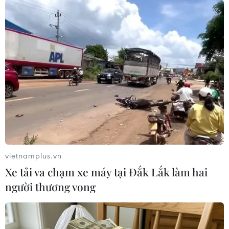
Tây Nam Pakistan
04/12/2023 14:18
Cơ quan Khảo sát Địa chất Mỹ cho biết một trận động
đất có độ lớn 5,2 đã làm rung chuyển khu vực cách
thành phố Khuzdar của Pakistan khoảng 65km về phía
Nam Tây Nam.
vietnamplus.vn
Xe tải va chạm xe máy tại Đắk Lắk làm hai
người thương vong