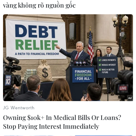
vàng không rõ nguồn gốc
TIN LIÊN QUAN
JG Wentworth
Owning $10k+ In Medical Bills Or Loans?
Stop Paying Interest Immediately
Động đất độ lớn 5,2 làm rung chuyển Nam