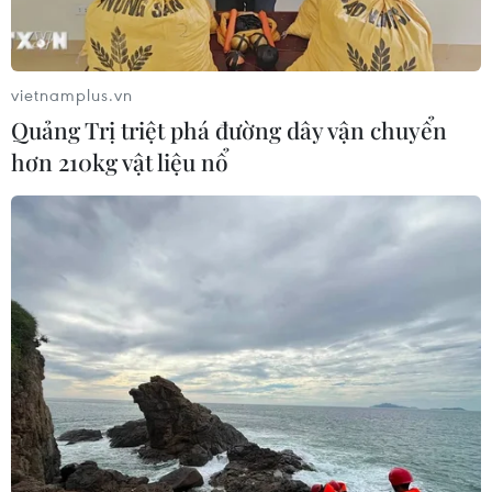
07/08/2026 11:24
vietnamplus.vn
Indonesia nỗ lực khống chế cháy
Quảng Trị triệt phá đường dây vận chuyển
rừng tại Vườn Quốc gia Núi Bromo
hơn 210kg vật liệu nổ
07/08/2026 10:56
Thụy Sĩ khó đạt mục tiêu giảm phát
thải khí nhà kính vào năm 2030
07/08/2026 09:42
Bão Dolphin càn quét các đảo miền
Nam Nhật Bản, sân bay Okinawa
phải đóng cửa