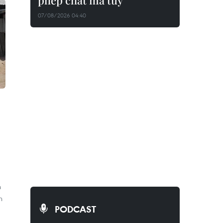
phép chất ma túy
07/08/2026 04:40
n
n
PODCAST