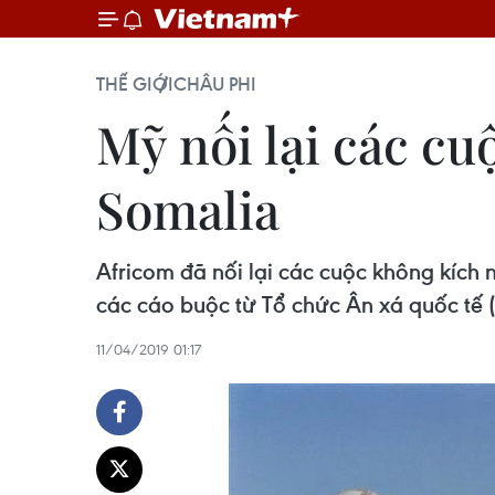
THẾ GIỚI
CHÂU PHI
Mỹ nối lại các cu
Somalia
Africom đã nối lại các cuộc không kíc
các cáo buộc từ Tổ chức Ân xá quốc tế 
11/04/2019 01:17