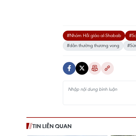
#Nhóm Hồi giáo al-Shabab
#S
#dân thường thương vong
#Sừn
TIN LIÊN QUAN