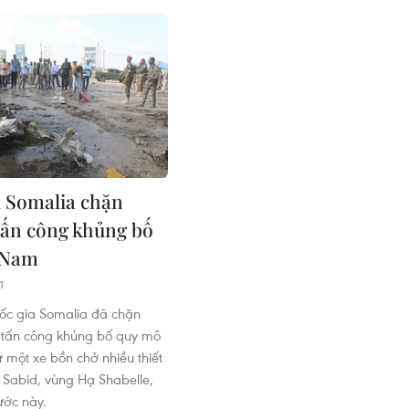
 Somalia chặn
tấn công khủng bố
 Nam
1
ốc gia Somalia đã chặn
 tấn công khủng bố quy mô
ữ một xe bồn chở nhiều thiết
g Sabid, vùng Hạ Shabelle,
ớc này.