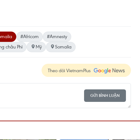
omalia
#Africom
#Amnesty
g châu Phi
Mỹ
Somalia
Theo dõi VietnamPlus
GỬI BÌNH LUẬN