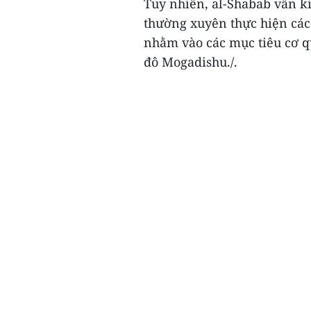
Tuy nhiên, al-Shabab vẫn k
thường xuyên thực hiện các
nhằm vào các mục tiêu cơ q
đô Mogadishu./.