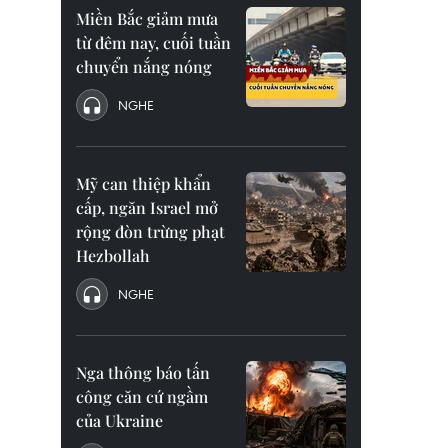
Miền Bắc giảm mưa
từ đêm nay, cuối tuần
chuyển nắng nóng
NGHE
Mỹ can thiệp khẩn
cấp, ngăn Israel mở
rộng đòn trừng phạt
Hezbollah
NGHE
Nga thông báo tấn
công căn cứ ngầm
của Ukraine