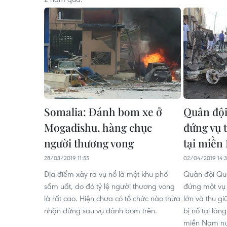
Somalia: Đánh bom xe ở
Quân đội
Mogadishu, hàng chục
đứng vụ 
người thương vong
tại miền
28/03/2019 11:55
02/04/2019 14:3
Địa điểm xảy ra vụ nổ là một khu phố
Quân đội Qu
sầm uất, do đó tỷ lệ người thương vong
đứng một vụ
là rất cao. Hiện chưa có tổ chức nào thừa
lớn và thu gi
nhận đứng sau vụ đánh bom trên.
bị nổ tại làn
miền Nam nư