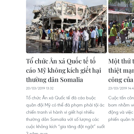
Tổ chức Ân xá Quốc tế tố
Một thứ 
cáo Mỹ không kích giết hại
thiệt mạn
thường dân Somalia
công của
20/03/2019 13:32
23/03/2019 14:4
Tổ chức Ân xá Quốc tế đã cáo buộc
Cuộc tấn côn
quân đội Mỹ có thể đã phạm phải tội ác
bom nhằm và
chiến tranh vì hành vi giết hại nhiều
động và việc
thường dân Somalia với số lượng các
phiến quân t
cuộc không kích “gia tăng đột ngột” suốt
2 năm qua.