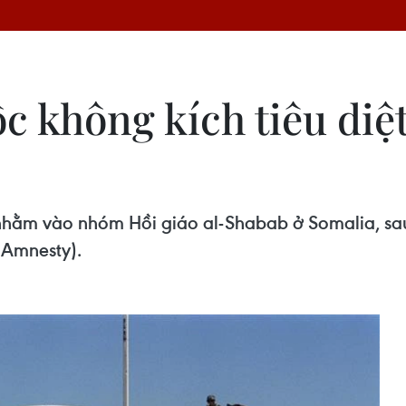
ộc không kích tiêu diệ
h nhằm vào nhóm Hồi giáo al-Shabab ở Somalia, sa
(Amnesty).