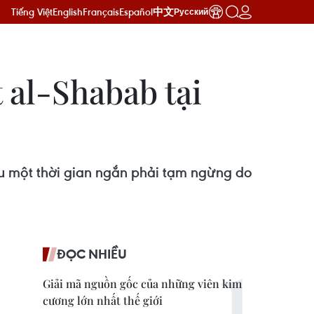
Tiếng Việt
English
Français
Español
中文
Русский
t al-Shabab tại
u một thời gian ngắn phải tạm ngừng do
ĐỌC NHIỀU
Giải mã nguồn gốc của những viên kim
cương lớn nhất thế giới