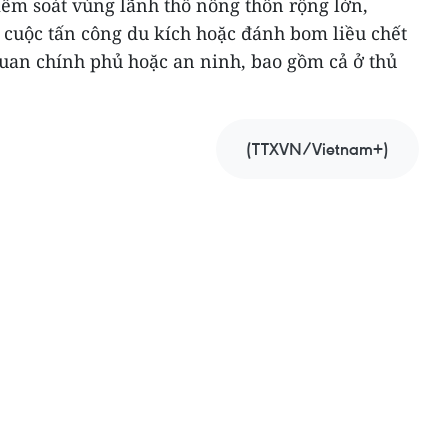
iểm soát vùng lãnh thổ nông thôn rộng lớn,
 cuộc tấn công du kích hoặc đánh bom liều chết
uan chính phủ hoặc an ninh, bao gồm cả ở thủ
(TTXVN/Vietnam+)