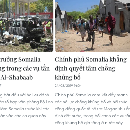
trưởng Somalia
Chính phủ Somalia khẳng
g trong các vụ tấn
định quyết tâm chống
 Al-Shabaab
khủng bố
7
24/03/2019 14:04
g bắt đầu với hai vụ đánh
Chính phủ Somalia cam kết đẩy mạnh
o tổ hợp văn phòng Bộ Lao
các nỗ lực chống khủng bố và hối thúc
 làm Somalia trước khi các
cộng đồng quốc tế hỗ trợ Mogadishu ổ
ràn vào các cơ quan này.
định đất nước, trong bối cảnh các vụ tấ
công khủng bố gia tăng ở nước này.