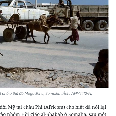
ột phố ở thủ đô Mogadishu, Somalia. (Ảnh: AFP/TTXVN)
ội Mỹ tại châu Phi (Africom) cho biết đã nối lại
ào nhóm Hồi giáo al-Shabab ở Somalia, sau một