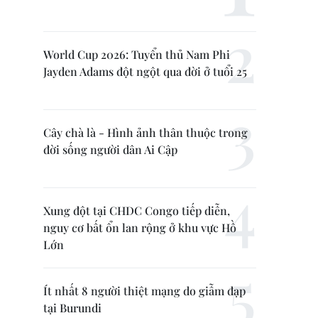
World Cup 2026: Tuyển thủ Nam Phi
Jayden Adams đột ngột qua đời ở tuổi 25
Cây chà là - Hình ảnh thân thuộc trong
đời sống người dân Ai Cập
Xung đột tại CHDC Congo tiếp diễn,
nguy cơ bất ổn lan rộng ở khu vực Hồ
Lớn
Ít nhất 8 người thiệt mạng do giẫm đạp
tại Burundi