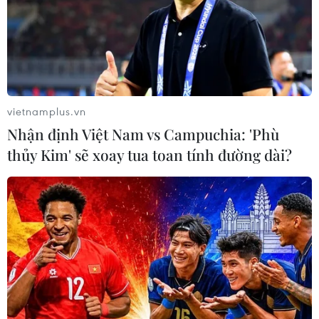
vietnamplus.vn
Nhận định Việt Nam vs Campuchia: 'Phù
thủy Kim' sẽ xoay tua toan tính đường dài?
Dự báo: Đợt nắng nóng gay gắt khu vực
Đông Bắc Bộ sẽ kết thúc vào 23/5
21/05/2023 23:12