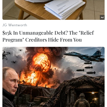
JG Wentworth
$15k In Unmanageable Debt? The "Relief
Program" Creditors Hide From You
(Ảnh: Lê Minh Sơn/Vietnam+)
Theo Trung tâm Dự báo Khí tượng Thủy văn
Quốc gia, do ảnh hưởng của rãnh áp thấp bị nén
kết hợp với hội tụ gió trên mực 1500m nên ngày
và đêm 23/5, Bắc Bộ và Thanh Hóa có mưa rào