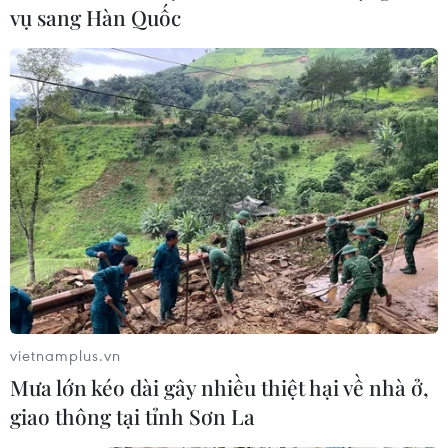
vụ sang Hàn Quốc
21/05/2023 09:59
Trưa và chiều 21/5, trên địa bàn Thành phố Hồ Chí
Minh xuất hiện cơn mưa kéo dài nhiều tiếng đồng hồ
khiến nhiều tuyến đường ngập cục bộ, nhiều phương
tiện bị chết máy.
vietnamplus.vn
Mưa lớn kéo dài gây nhiều thiệt hại về nhà ở,
giao thông tại tỉnh Sơn La