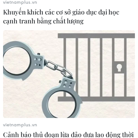
tại tỉnh này từ đầu năm đến nay lên con số 21 và ước
vietnamplus.vn
thiệt hại trên 1,3 tỷ đồng.
Khuyến khích các cơ sở giáo dục đại học
cạnh tranh bằng chất lượng
Mưa to kéo dài nhiều giờ, nhiều
vietnamplus.vn
tuyến đường ở TP.HCM ngập cục bộ
Cảnh báo thủ đoạn lừa đảo đưa lao động thời