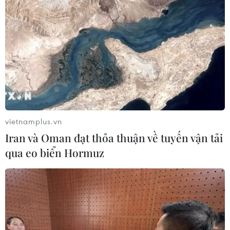
Mưa lớn gây ngập lụt, chia cắt nhiều
khu vực ở Nghệ An
06/08/2026 13:06
Đắk Lắk truy quét, xử lý tình trạng
phá rừng, lấn chiếm đất rừng
06/08/2026 12:36
vietnamplus.vn
Iran và Oman đạt thỏa thuận về tuyến vận tải
Cảnh báo mưa cường độ lớn trên
qua eo biển Hormuz
100mm tại Bắc Bộ, Thanh Hóa và
Nghệ An
06/08/2026 10:23
Mưa lớn kéo dài gây nhiều thiệt hại