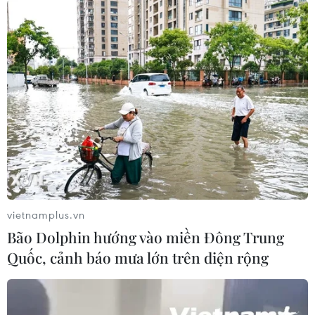
TP.HCM mưa to, nhiều phương tiện bị
chết máy giữa 'biển nước'
21/05/2023 10:13
Chỉ sau khoảng 30 phút mưa lớn, nhiều tuyến đường
như Phạm Văn Chiêu, Lê Văn Thọ, Nguyễn Văn Khối
(quận Gò Vấp), đường Kha Vạn Cân, Tô Ngọc Vân
(thành phố Thủ Đức)... đã ngập sâu.
vietnamplus.vn
Bão Dolphin hướng vào miền Đông Trung
Quốc, cảnh báo mưa lớn trên diện rộng