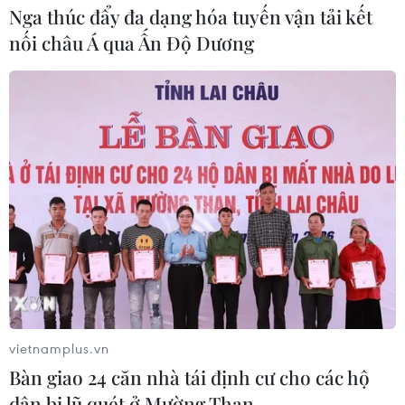
Nga thúc đẩy đa dạng hóa tuyến vận tải kết
nối châu Á qua Ấn Độ Dương
vietnamplus.vn
Bàn giao 24 căn nhà tái định cư cho các hộ
dân bị lũ quét ở Mường Than