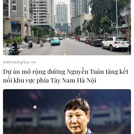
vietnamplus.vn
Dự án mở rộng đường Nguyễn Tuân tăng kết
Từ đêm 22/5, Bắc Bộ và nhiều khu vực trên
nối khu vực phía Tây Nam Hà Nội
cả nước có mưa rào
21/05/2023 12:30
Theo dự báo, từ đêm 22-23/5, Bắc Bộ và nhiều khu vực
khác trên cả nước có mưa rào và rải rác có dông, cục
bộ có mưa to với lượng mưa từ 20-40mm/24 giờ, có
nơi trên 60 mm/24 giờ.