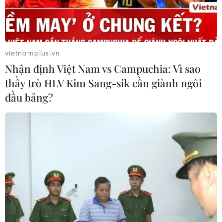
Trước khi đợt nắng nóng gay gắt ở Đông Bắc Bộ kết
thúc, dự kiến vào ngày mai, 23/5, hôm nay thời tiết vô
cùng khó chịu, oi, độ ẩm cao do ảnh hưởng phơn, nắng
gay gắt, nền nhiệt phổ biến 36-39 độ C.
vietnamplus.vn
Nhận định Việt Nam vs Campuchia: Vì sao
thầy trò HLV Kim Sang-sik cần giành ngôi
đầu bảng?