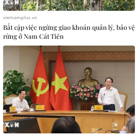
vietnamplus.vn
Bất cập việc ngừng giao khoán quản lý, bảo vệ
rừng ở Nam Cát Tiên
Hậu Giang: Liên tiếp xảy ra 3 vụ sạt lở đất
ở huyện Châu Thành
21/05/2023 08:38
Ba vụ sạt lở đất liên tiếp xảy ra trong 2 ngày qua tại
huyện Châu Thành, tỉnh Hậu Giang, nâng số vụ sạt lở