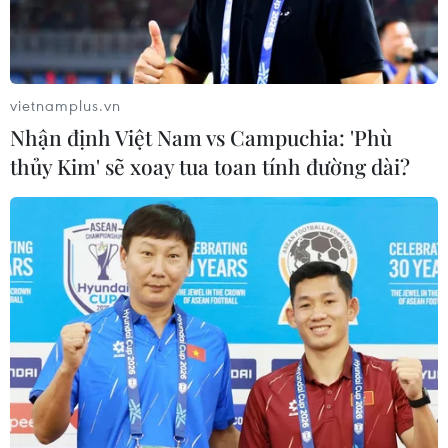
Lần đầu tiên Hội nghị Ngoại giao có
một phiên họp riêng về khoa học
công nghệ
05/08/2026 08:08
vietnamplus.vn
Nhận định Việt Nam vs Campuchia: 'Phù
Trung Quốc phóng thành công hai
thủy Kim' sẽ xoay tua toan tính đường dài?
vệ tinh siêu phổ Đông Phương Huệ
Nhãn
05/08/2026 07:16
Israel phát triển xét nghiệm máu đơn
giản giúp phát hiện sớm ung thư
phổi
05/08/2026 03:42
Thái Lan phát hiện hóa thạch khủng