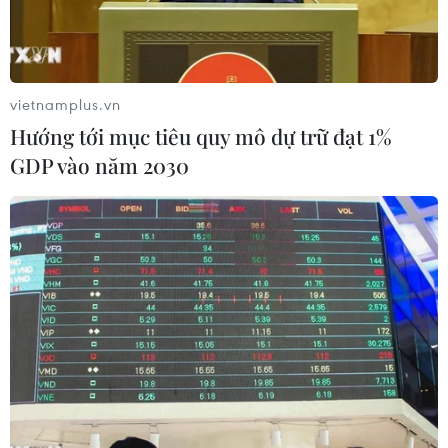
Việt Nam phối hợp Hội Cơ học chất lỏng Việt
Nam tổchức dưới sự bảo trợ của Bộ Khoa học và
Công nghệ, Viện Hàn lâm Khoa học và
Côngnghệ Việt Nam và Hội Cơ học Việt Nam.
vietnamplus.vn
Hướng tới mục tiêu quy mô dự trữ đạt 1%
Đại hội đánh giá tiến bộ đạt được thời gian gần
GDP vào năm 2030
đây trong lĩnh vực cơ học chấtlỏng, tạo điều
kiện cho việc trao đổi kết quả và tổ chức các
cuộc thảo luận vềcác vấn đề nghiên cứu của các
kỹ sư và các nhà khoa học trong lĩnh vực này.
Đại hội là dịp thúc đẩy hợp tác rộng rãi và trao
đổi những ý tưởng mới từ cácchuyên gia trong
nước và quốc tế để củng cố những tiến bộ gần
đây của ngành cơhọc chất lỏng và các ngành
công nghiệp liên quan.