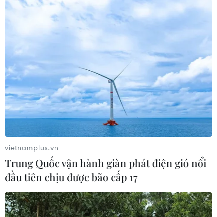
vietnamplus.vn
#Ngành cơ học chất lỏng
#Nghiên cứu
#Dầu khí
Trung Quốc vận hành giàn phát điện gió nổi
#Điện hạt nhân
#Thủy điện
đầu tiên chịu được bão cấp 17
Theo dõi VietnamPlus