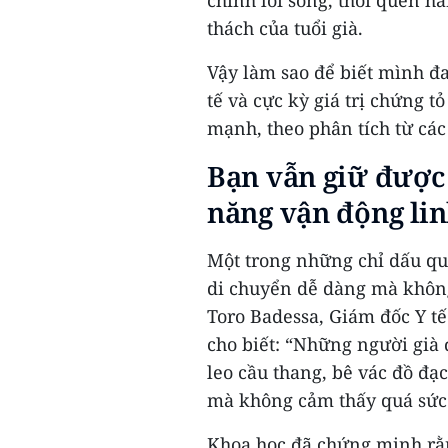
chính lối sống, thói quen h
thách của tuổi già.
Vậy làm sao để biết mình đ
tế và cực kỳ giá trị chứng t
mạnh, theo phân tích từ các 
Bạn vẫn giữ được
năng vận động lin
Một trong những chỉ dấu qu
di chuyển dễ dàng mà không 
Toro Badessa, Giám đốc Y tế
cho biết: “Những người già
leo cầu thang, bê vác đồ đạ
mà không cảm thấy quá sức
Khoa học đã chứng minh rằ