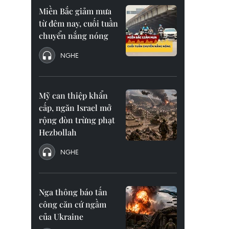
Miền Bắc giảm mưa
từ đêm nay, cuối tuần
chuyển nắng nóng
NGHE
Mỹ can thiệp khẩn
cấp, ngăn Israel mở
rộng đòn trừng phạt
Hezbollah
NGHE
Nga thông báo tấn
công căn cứ ngầm
của Ukraine