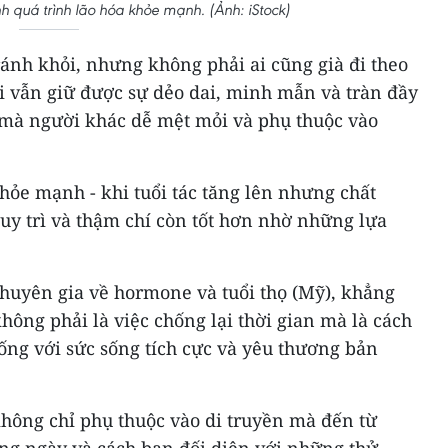
h quá trình lão hóa khỏe mạnh. (Ảnh: iStock)
ránh khỏi, nhưng không phải ai cũng già đi theo
i vẫn giữ được sự dẻo dai, minh mẫn và tràn đầy
 mà người khác dễ mệt mỏi và phụ thuộc vào
khỏe mạnh - khi tuổi tác tăng lên nhưng chất
uy trì và thậm chí còn tốt hơn nhờ những lựa
chuyên gia về hormone và tuổi thọ (Mỹ), khẳng
ông phải là việc chống lại thời gian mà là cách
ống với sức sống tích cực và yêu thương bản
không chỉ phụ thuộc vào di truyền mà đến từ