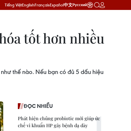
Tiếng Việt
English
Français
Español
中文
Русский
 hóa tốt hơn nhiều
i như thế nào. Nếu bạn có đủ 5 dấu hiệu
ĐỌC NHIỀU
Phát hiện chủng probiotic mới giúp ức
chế vi khuẩn HP gây bệnh dạ dày