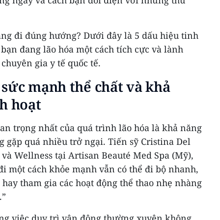
àng ngày và cách bạn đối diện với những thử
ang đi đúng hướng? Dưới đây là 5 dấu hiệu tinh
ỏ bạn đang lão hóa một cách tích cực và lành
chuyên gia y tế quốc tế.
 sức mạnh thể chất và khả
h hoạt
an trọng nhất của quá trình lão hóa là khả năng
gặp quá nhiều trở ngại. Tiến sỹ Cristina Del
 và Wellness tại Artisan Beauté Med Spa (Mỹ),
 đi một cách khỏe mạnh vẫn có thể đi bộ nhanh,
c hay tham gia các hoạt động thể thao nhẹ nhàng
.”
ng việc duy trì vận động thường xuyên không