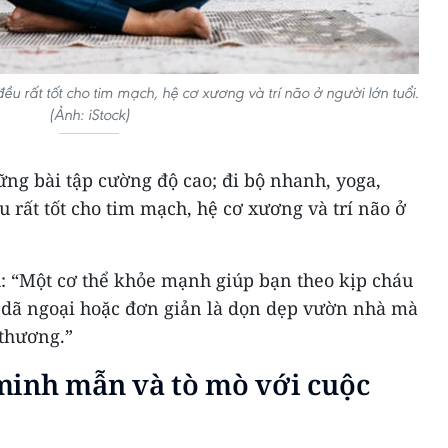
ều rất tốt cho tim mạch, hệ cơ xương và trí não ở người lớn tuổi.
(Ảnh: iStock)
ững bài tập cường độ cao; đi bộ nhanh, yoga,
 rất tốt cho tim mạch, hệ cơ xương và trí não ở
 “Một cơ thể khỏe mạnh giúp bạn theo kịp cháu
 dã ngoại hoặc đơn giản là dọn dẹp vườn nhà mà
thương.”
minh mẫn và tò mò với cuộc