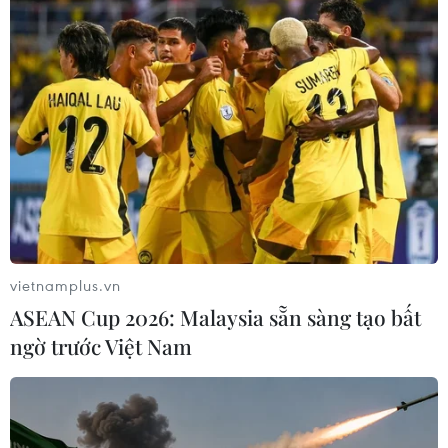
09/08/2026 08:25
Hải Phòng điều chỉnh kịch bản tăng
trưởng, quyết tâm đạt GRDP 13%
09/08/2026 08:25
Trung Quốc công bố kế hoạch phát
triển ngành hàng không dân dụng
vietnamplus.vn
09/08/2026 05:12
ASEAN Cup 2026: Malaysia sẵn sàng tạo bất
ngờ trước Việt Nam
Giá gạo Việt Nam đi ngược xu hướng
với các nước xuất khẩu lớn
09/08/2026 04:23