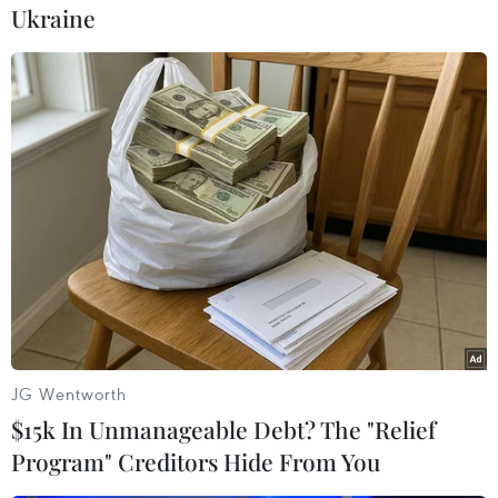
Ukraine
#Cơ quan chống độc quyền Liên bang Nga
#Ali Trade
#Công ty Google
#Quảng cáo
Nga
Theo dõi VietnamPlus
JG Wentworth
TIN LIÊN QUAN
$15k In Unmanageable Debt? The "Relief
Program" Creditors Hide From You