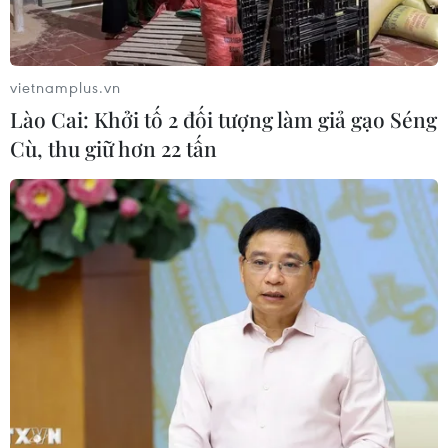
Xem thêm
vietnamplus.vn
Lào Cai: Khởi tố 2 đối tượng làm giả gạo Séng
Cù, thu giữ hơn 22 tấn
CƠ QUAN CHỦ QUẢN: THÔNG TẤN XÃ VIỆT NAM
Tổng Biên tập: TRẦN TIẾN DUẨN
Phó Tổng Biên tập: NGUYỄN THỊ TÁM, KHÚC THANH
THỦY
Sở hữu trí tuệ
Quy định sử dụng
RSS
Hỗ trợ
Ngôn ngữ
TTXVN
Dịch vụ tin
Quảng cáo