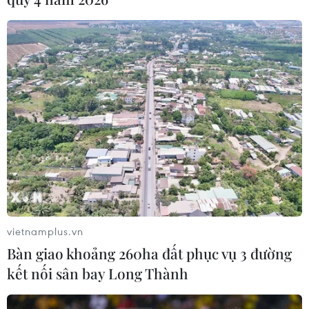
dịch đầu tuần
10/08/2026 02:02
Hàn Quốc và Đài Loan lần đầu tiên
vượt Nhật Bản về kim ngạch xuất
khẩu
09/08/2026 14:15
Công suất lọc dầu thu hẹp, giá xăng
Mỹ đối mặt áp lực tăng
09/08/2026 09:43
vietnamplus.vn
Bàn giao khoảng 260ha đất phục vụ 3 đường
kết nối sân bay Long Thành
Xuất khẩu dệt may 7 tháng đạt trên
27 tỷ USD, duy trì đà tăng trưởng