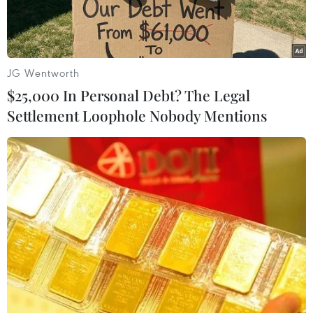
JG Wentworth
$25,000 In Personal Debt? The Legal
Settlement Loophole Nobody Mentions
Nga lại đưa ra án phát đối với Google. (Nguồn: Bloomberg
News)
Cơ quan chống độc quyền Liên bang Nga ngày
19/9 thông báo đã phạt công ty Google của Mỹ
100.000 rouble về việc quảng cáo cho các dịch
vụ tài chính của công ty Ali Trade, trong khi Ali