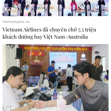
Giá vàng trong nước đảo chiều, tăng
600.000 đồng phiên chiều nay
vietnamplus.vn
10/08/2026 09:51
Vietnam Airlines đã chuyên chở 7,5 triệu
khách đường bay Việt Nam-Australia
Trái cây Việt Nam còn nhiều dư địa
tại Thổ Nhĩ Kỳ
10/08/2026 09:44
Thị trường vàng “án binh” chờ đợi số
liệu lạm phát của Mỹ
10/08/2026 09:16