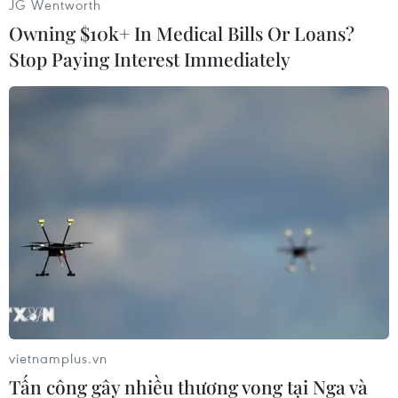
JG Wentworth
Google đã cho phép quảng cáo chính trị trong
Owning $10k+ In Medical Bills Or Loans?
cuộc bầu cử địa phương ngày 8/9 vừa qua, mặc
Stop Paying Interest Immediately
dù Moskva đã cấm Google quảng bá những
thông tin như vậy./.
(TTXVN/Vietnam+)
vietnamplus.vn
Tấn công gây nhiều thương vong tại Nga và