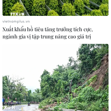
vietnamplus.vn
Xuất khẩu hồ tiêu tăng trưởng tích cực,
ngành gia vị tập trung nâng cao giá trị
Google chấp nhận trả 1 tỷ USD vì các tranh
cãi về thuế thu nhập ở Pháp
12/09/2019 22:24
Tập đoàn công nghệ Google của Mỹ đã đồng ý trả số
tiền 945 triệu euro (1 tỷ USD) để giải quyết vụ tranh cãi
về thuế thu nhập tại Pháp theo một thỏa thuận dàn xếp
giữa hai bên.