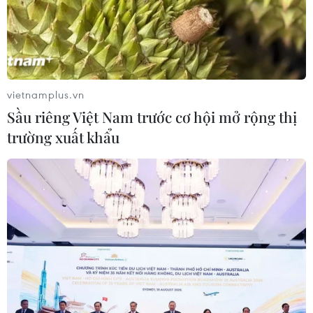
Chuyên gia đề xuất mô hình ba lớp
phát triển ngành bán dẫn Việt Nam
10/08/2026 10:56
vietnamplus.vn
Sầu riêng Việt Nam trước cơ hội mở rộng thị
trường xuất khẩu
Xuất khẩu hồ tiêu tăng trưởng tích
cực, ngành gia vị tập trung nâng cao
giá trị
10/08/2026 10:48
Sầu riêng Việt Nam trước cơ hội mở
rộng thị trường xuất khẩu
10/08/2026 09:52