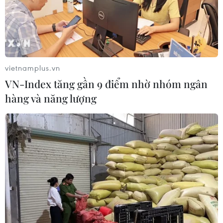
Động lực mới cho hợp tác thương
mại Việt Nam-Australia
08/08/2026 12:20
vietnamplus.vn
VN-Index tăng gần 9 điểm nhờ nhóm ngân
Mỹ chi hơn 2 tỷ USD thúc đẩy ngành
hàng và năng lượng
pin và khoáng sản nội địa
08/08/2026 08:16
Chủ sân Azteca lỗ hơn 47 triệu USD vì
World Cup 2026
08/08/2026 06:43