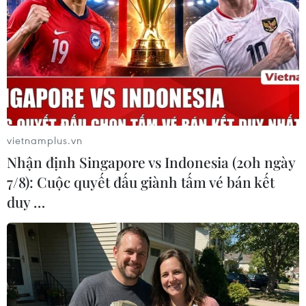
vietnamplus.vn
Nhận định Singapore vs Indonesia (20h ngày
7/8): Cuộc quyết đấu giành tấm vé bán kết
duy …
#Du học Nga
#Tỉnh Irkutsk
#Đại sứ Ngô Đức Mạnh
#Thu hút đầu tư
#tin tức
#tin tức mới nhất
#tin tức 24h
#tin tức mới nhất trong ngày
#tin tức thời sự
#tin tức hot
#tin tức an ninh