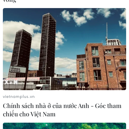
Việt Nam là thị trường tiềm năng của
nhiều doanh nghiệp Nga
10/04/2018 08:42
Tại Diễn đàn doanh nghiệp Việt-Nga, tổ chức ngày 10/4
ở TP.HCM, các doanh nghiệp Nga nhận định, Việt Nam
là thị trường nhiều tiềm năng mà họ muốn hợp tác và
vietnamplus.vn
thúc đẩy trao đổi thương mại.
Chính sách nhà ở của nước Anh - Góc tham
chiếu cho Việt Nam