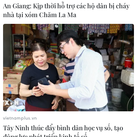
An Giang: Kịp thời hỗ trợ các hộ dân bị cháy
nhà tại xóm Chăm La Ma
TIN CÙNG CHUYÊN MỤC
Ngân hàng Trung ương Trung Quốc
mua thêm 20 tấn vàng trong tháng 7
vietnamplus.vn
07/08/2026 15:21
Tây Ninh thúc đẩy bình dân học vụ số, tạo
động lực phát triển kinh tế số