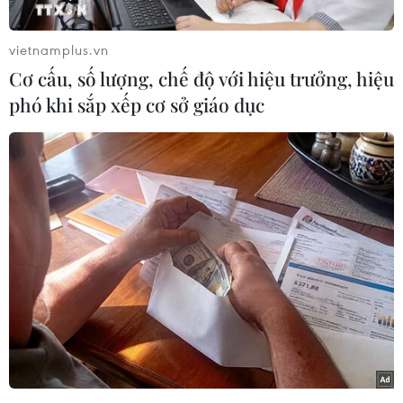
17/4, tại trụ sở Đại sứ quán Việt Nam ở Liên
bang Nga, Đại sứ Việt Nam tại Liên bang Nga
vietnamplus.vn
Ngô Đức Mạnh đã tiếp và làm việc với ông
Cơ cấu, số lượng, chế độ với hiệu trưởng, hiệu
Sergey Levchenko, Thống đốc tỉnh Irkutsk.
phó khi sắp xếp cơ sở giáo dục
Tại buổi tiếp và làm việc, Thống đốc Levchenko
đã thông báo cho Đại sứ Ngô Đức Mạnh về tình
hình hợp tác giữa tỉnh Irkutsk với Việt Nam,
cũng như tình hình cộng đồng người Việt Nam
đang sinh sống và học tập ở nơi đây.
Thống đốc Levchenko bày tỏ vui mừng về việc
ngày càng nhiều sinh viên Việt Nam đến theo
học tại các trường Đại học của tỉnh Irkutsk. Ông
Levchenko cam kết sẽ nỗ lực tạo mọi điều kiện
để số lượng sinh viên Việt Nam tăng lên trong
thời gian tới.