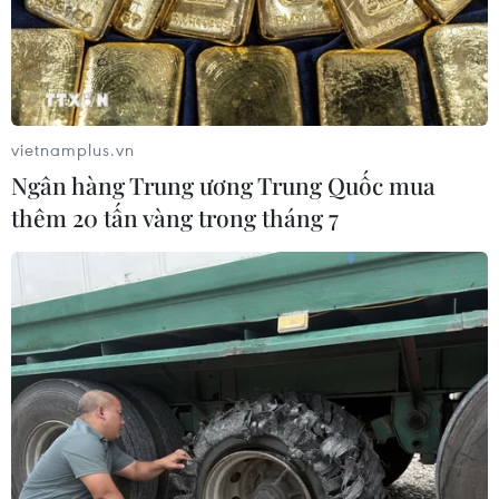
vietnamplus.vn
Ngân hàng Trung ương Trung Quốc mua
thêm 20 tấn vàng trong tháng 7
Tiềm năng hợp tác văn hóa giữa Việt Nam
và Nga còn rất lớn
21/03/2018 02:27
Đại sứ quán Việt Nam tại Liên bang Nga đã tổ chức
Hội thảo bàn tròn “Hợp tác văn hóa Việt-Nga: Thực