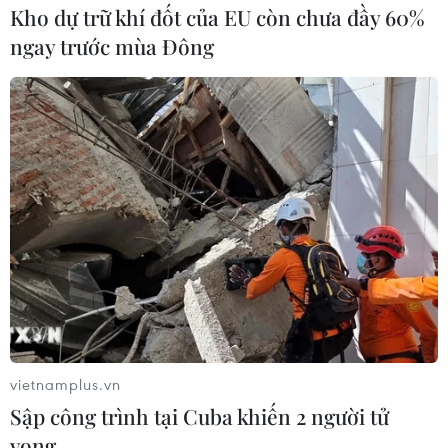
Kho dự trữ khí đốt của EU còn chưa đầy 60%
ngay trước mùa Đông
Quan hệ Đối tác chiến lược toàn diện Việt-
Nga phát triển bền vững
23/03/2018 11:50
Quan hệ Việt-Nga thời gian qua có nhiều bước phát
triển tích cực, là nền tảng vững chắc cho sự phát triển
bền vững, năng động của quan hệ Đối tác chiến lược
toàn diện Việt Nam-Nga.
vietnamplus.vn
Sập công trình tại Cuba khiến 2 người tử
vong