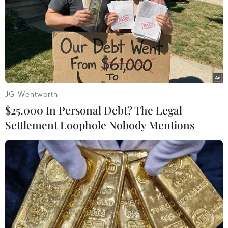
#tin tức hot
#an ninh
#an ninh nghệ an
#thời sự
#thời sự hôm nay
#bản tin thời sự
#tội phạm
#truy nã
#tội phạm hình sự
#hình sự
#công an
#vụ án
#phạm pháp
#pháp luật
#pháp đình
#xã hội
#an ninh xã hội
#chính trị
#VietnamPlus
#Vietnam
#Plus
Nga
JG Wentworth
$25,000 In Personal Debt? The Legal
Settlement Loophole Nobody Mentions
Theo dõi VietnamPlus
TIN LIÊN QUAN