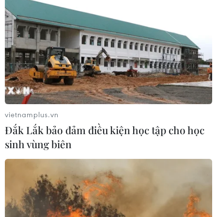
kế hoạch mở lại Eo biển Hormuz
07/08/2026 08:58
Nhà đầu tư Anh đề xuất siêu dự án Tổ
hợp cảng biển 18 tỷ USD tại Quảng
Ninh
07/08/2026 08:33
vietnamplus.vn
Đắk Lắk bảo đảm điều kiện học tập cho học
Canh tác biển - động lực mới cho
sinh vùng biên
kinh tế biển Việt Nam
07/08/2026 08:14
Giá vàng hướng tới tuần tăng mạnh