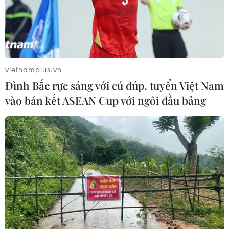
vietnamplus.vn
Đình Bắc rực sáng với cú đúp, tuyển Việt Nam
vào bán kết ASEAN Cup với ngôi đầu bảng