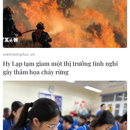
nhất kể từ tháng 1/2026
07/08/2026 08:14
Hạn hán nghiêm trọng đe dọa "huyết
mạch" kinh tế châu Âu
07/08/2026 07:58
vietnamplus.vn
Hy Lạp tạm giam một thị trưởng tình nghi
gây thảm họa cháy rừng
Để trái sầu riêng đáp ứng yêu cầu
xuất khẩu bền vững
07/08/2026 07:34
Tây Ninh thúc đẩy bình dân học vụ
số, tạo động lực phát triển kinh tế số