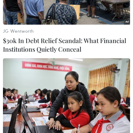
JG Wentworth
$30k In Debt Relief Scandal: What Financial
Institutions Quietly Conceal
Đại sứ Ngô Đức Mạnh (phải) và Thống đốc tỉnh Irkutsk Sergey
Levchenko. (Ảnh Dương/TTXVN)
Nhằm thúc đẩy phát triển hợp tác giữa các địa
phương của Liên bang Nga và Việt Nam, ngày