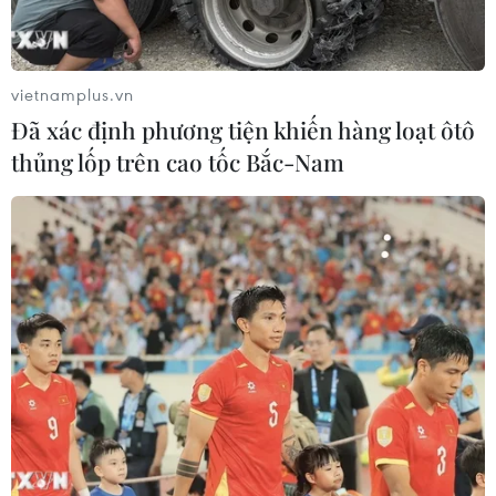
trạng và triển vọng” nhằm thúc đẩy hợp tác về văn hóa
giữa hai nước.
vietnamplus.vn
Đã xác định phương tiện khiến hàng loạt ôtô
thủng lốp trên cao tốc Bắc-Nam
Tổng bí thư: Việt Nam luôn dành ưu tiên