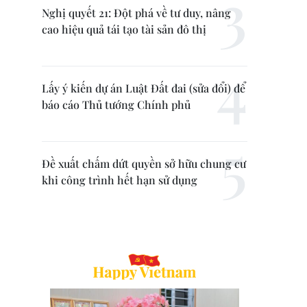
Nghị quyết 21: Đột phá về tư duy, nâng
cao hiệu quả tái tạo tài sản đô thị
Lấy ý kiến dự án Luật Đất đai (sửa đổi) để
báo cáo Thủ tướng Chính phủ
Đề xuất chấm dứt quyền sở hữu chung cư
khi công trình hết hạn sử dụng