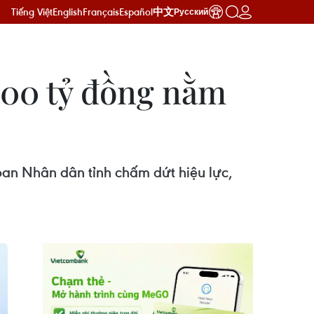
Tiếng Việt
English
Français
Español
中文
Русский
500 tỷ đồng nằm
ban Nhân dân tỉnh chấm dứt hiệu lực,