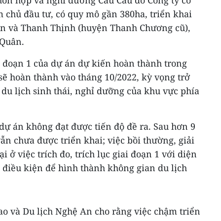
 hỗn hợp và nghỉ dưỡng Cầu Cau do Công ty cổ
chủ đầu tư, có quy mô gần 380ha, triển khai
An và Thanh Thịnh (huyện Thanh Chương cũ),
 Quân.
i đoạn 1 của dự án dự kiến hoàn thành trong
sẽ hoàn thành vào tháng 10/2022, kỳ vọng trở
du lịch sinh thái, nghỉ dưỡng của khu vực phía
 dự án không đạt được tiến độ đề ra. Sau hơn 9
n chưa được triển khai; việc bồi thường, giải
ở việc trích đo, trích lục giai đoạn 1 với diện
 điều kiện để hình thành không gian du lịch
ao và Du lịch Nghệ An cho rằng việc chậm triển