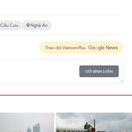
#Cầu Cau
Nghệ An
Theo dõi VietnamPlus
GỬI BÌNH LUẬN