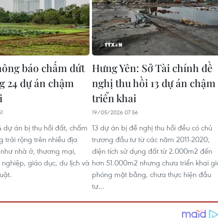
hông báo chấm dứt
Hưng Yên: Sở Tài chính đề
g 24 dự án chậm
nghị thu hồi 13 dự án chậm
i
triển khai
51
19/05/2026 07:56
 dự án bị thu hồi đất, chấm
13 dự án bị đề nghị thu hồi đều có chủ
 trải rộng trên nhiều địa
trương đầu tư từ các năm 2011-2020;
c như nhà ở, thương mại,
diện tích sử dụng đất từ 2.000m2 đến
 nghiệp, giáo dục, du lịch và
hơn 51.000m2 nhưng chưa triển khai gi
uật.
phóng mặt bằng, chưa thực hiện đầu
tư...