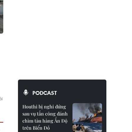
PODCAST
ải
Houthi bị nghi đứng
sau vụ tấn công đánh
chìm tàu hàng Ấn Độ
trên Biển Đỏ