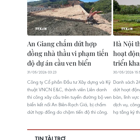
An Giang chấm dứt hợp
Hà Nội t
đồng nhà thầu vi phạm tiến
hoạt độn
độ dự án cầu ven biển
triển kha
31/05/2026 03:23
30/05/2026 15:
Công ty Cổ phần Đầu tư Xây dựng và Kỹ
Danh sách 24
thuật VNCN E&C, thành viên Liên danh
dứt hoạt động
thi công xây cầu trên tuyến đường bộ ven
bàn, lĩnh vự
biển kết nối An Biên-Rạch Giá, bị chấm
dịch vụ, công
dứt hợp đồng do chậm tiến độ thi công.
hạ tầng kỹ th