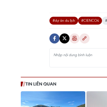
#dự án du lịch
#CIENCO4
TIN LIÊN QUAN