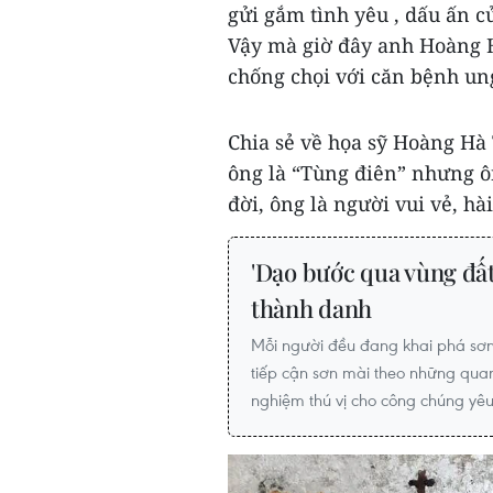
gửi gắm tình yêu , dấu ấn 
Vậy mà giờ đây anh Hoàng H
chống chọi với căn bệnh ung
Chia sẻ về họa sỹ Hoàng Hà 
ông là “Tùng điên” nhưng ôn
đời, ông là người vui vẻ, hà
'Dạo bước qua vùng đất
thành danh
Mỗi người đều đang khai phá sơn
tiếp cận sơn mài theo những quan
nghiệm thú vị cho công chúng yêu