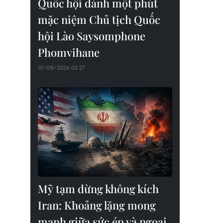
Quốc hội dành một phút
mặc niệm Chủ tịch Quốc
hội Lào Saysomphone
Phomvihane
10/08/2026 03:27
Mỹ tạm dừng không kích
Iran: Khoảng lặng mong
manh giữa sức ép và ngoại