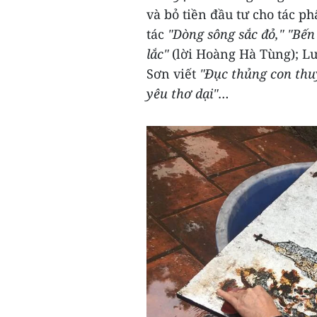
và bỏ tiền đầu tư cho tác 
tác
"Dòng sông sắc đỏ," "Bến
lắc"
(lời Hoàng Hà Tùng); L
Sơn viết
"Đục thủng con thu
yêu thơ dại"
…