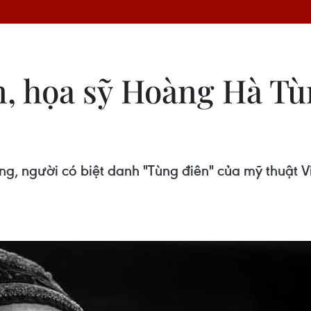
, họa sỹ Hoàng Hà Tù
i
g, người có biệt danh "Tùng điên" của mỹ thuật V