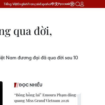
Tiếng Việt
English
Français
Español
中文
Русский
ng qua đời,
iệt Nam đương đại đã qua đời sau 10
ĐỌC NHIỀU
“Bông hồng lai” Emoura Phạm đăng
quang Miss Grand Vietnam 2026