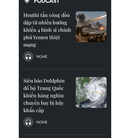
PODCAST
Houthi tấn công dồn
dập từ nhiều hướng
khiến 4 binh sĩ chính
phủ Yemen thiệt
mạng
NGHE
Siêu bão Doldphin
đổ bộ Trung Quốc
khiến hàng nghìn
chuyến bay bị hủy
khẩn cấp
NGHE