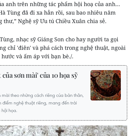
của anh trên những tác phẩm hội hoạ của anh…
à Tùng đã đi xa hẳn rồi, sau bao nhiêu năm
 thư,” Nghệ sỹ Ưu tú Chiều Xuân chia sẻ.
Tùng, nhạc sỹ Giáng Son cho hay người ta gọi
g chỉ 'điên' và phá cách trong nghệ thuật, ngoài
i hước và ấm áp với bạn bè./.
 của sơn mài' của 10 họa sỹ
 mài theo những cách riêng của bản thân,
 điểm nghệ thuật riêng, mang đến trải
 hội họa.