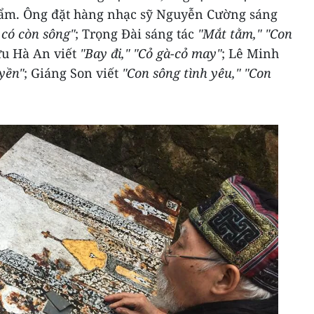
phẩm. Ông đặt hàng nhạc sỹ Nguyễn Cường sáng
 có còn sông"
; Trọng Đài sáng tác
"Mắt tằm," "Con
ưu Hà An viết
"Bay đi," "Cỏ gà-cỏ may"
; Lê Minh
yền"
; Giáng Son viết
"Con sông tình yêu," "Con