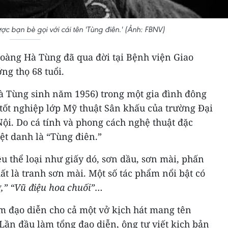
 bạn bè gọi với cái tên 'Tùng điên.' (Ảnh: FBNV)
oàng Hà Tùng đã qua đời tại Bệnh viện Giao
ng thọ 68 tuổi.
 Tùng sinh năm 1956) trong một gia đình đông
tốt nghiệp lớp Mỹ thuật Sân khấu của trường Đại
ội. Do cá tính và phong cách nghệ thuật đặc
iệt danh là “Tùng điên.”
 thể loại như giấy dó, sơn dầu, sơn mài, phấn
 là tranh sơn mài. Một số tác phẩm nổi bật có
” “Vũ điệu hoa chuối”
…
 đạo diễn cho cả một vở kịch hát mang tên
Lần đầu làm tổng đạo diễn, ông tự viết kịch bản