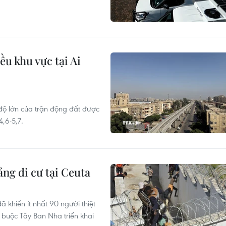
u khu vực tại Ai
 độ lớn của trận động đất được
,6-5,7.
ng di cư tại Ceuta
 khiến ít nhất 90 người thiệt
buộc Tây Ban Nha triển khai