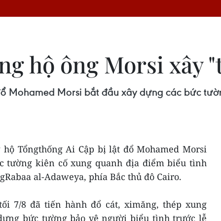
ng hộ ông Morsi xây "
đổ Mohamed Morsi bắt đầu xây dựng các bức tường
 hộ Tổngthống Ai Cập bị lật đổ Mohamed Morsi
c tường kiên cố xung quanh địa điểm biểu tình
ngRabaa al-Adaweya, phía Bắc thủ đô Cairo.
ối 7/8 đã tiến hành đổ cát, ximăng, thép xung
ựng bức tường bảo vệ người biểu tình trước lễ