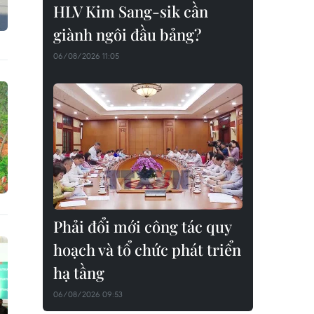
HLV Kim Sang-sik cần
giành ngôi đầu bảng?
06/08/2026 11:05
Phải đổi mới công tác quy
hoạch và tổ chức phát triển
hạ tầng
06/08/2026 09:53