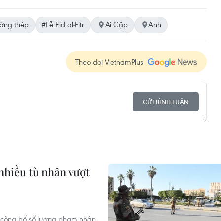
ờng thép
#Lễ Eid al-Fitr
Ai Cập
Anh
Theo dõi VietnamPlus
GỬI BÌNH LUẬN
 nhiều tù nhân vượt
a công bố số lượng phạm nhân