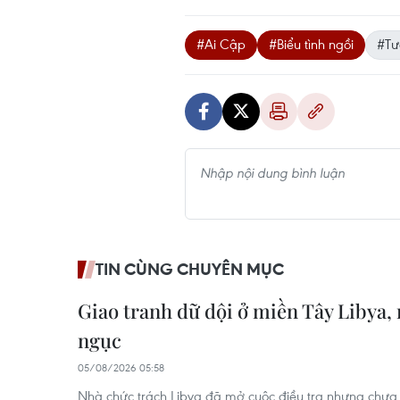
#Ai Cập
#Biểu tình ngồi
#Tư
TIN CÙNG CHUYÊN MỤC
Giao tranh dữ dội ở miền Tây Libya,
ngục
05/08/2026 05:58
Nhà chức trách Libya đã mở cuộc điều tra nhưng chư