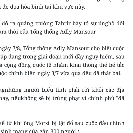
đe dọa hòa bình tại khu vực này.
 đổ ra quảng trường Tahrir bày tỏ sự ủnghộ đối
lâm thời của Tổng thống Adly Mansour.
ngày 7/8, Tổng thống Adly Mansour cho biết cuộc
Cập đang trong giai đoạn mới đầy nguy hiểm, sau
ủa cộng đồng quốc tế nhằm khai thông thế bế tắc
uộc chính biến ngày 3/7 vừa qua đều đã thất bại.
gnhững người biểu tình phải rời khỏi các địa
ay, nếukhông sẽ bị trừng phạt vì chính phủ "đã
ể từ khi ông Morsi bị lật đổ sau cuộc đảo chính
 sinh mạng của gần 300 người./.