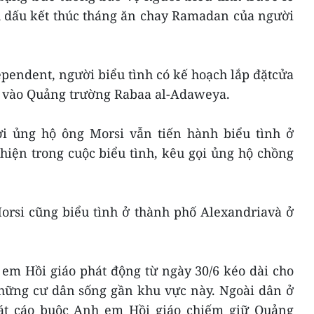
nh dấu kết thúc tháng ăn chay Ramadan của người
pendent, người biểu tình có kế hoạch lắp đặtcửa
ra vào Quảng trường Rabaa al-Adaweya.
i ủng hộ ông Morsi vẫn tiến hành biểu tình ở
hiện trong cuộc biểu tình, kêu gọi ủng hộ chồng
rsi cũng biểu tình ở thành phố Alexandriavà ở
 em Hồi giáo phát động từ ngày 30/6 kéo dài cho
những cư dân sống gần khu vực này. Ngoài dân ở
át cáo buộc Anh em Hồi giáo chiếm giữ Quảng