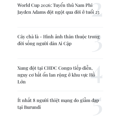
World Cup 2026: Tuyển thủ Nam Phi
Jayden Adams đột ngột qua đời ở tuổi 25
Cây chà là - Hình ảnh thân thuộc trong
đời sống người dân Ai Cập
Xung đột tại CHDC Congo tiếp diễn,
nguy cơ bất ổn lan rộng ở khu vực Hồ
Lớn
Ít nhất 8 người thiệt mạng do giẫm đạp
tại Burundi