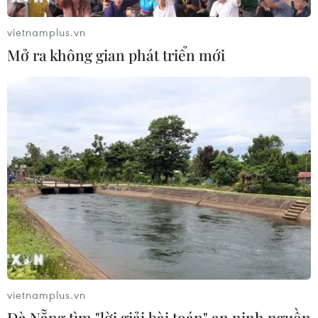
vietnamplus.vn
Mở ra không gian phát triển mới
CƠ QUAN CHỦ QUẢN: THÔNG TẤN XÃ VIỆT NAM
Tổng Biên tập: TRẦN TIẾN DUẨN
Phó Tổng Biên tập: NGUYỄN THỊ TÁM, KHÚC THANH
THỦY
Sở hữu trí tuệ
Quy định sử dụng
RSS
Hỗ trợ
Ngôn ngữ
TTXVN
Dịch vụ tin
Quảng cáo
Liên hệ
vietnamplus.vn
Đà Nẵng tìm "lời giải bài toán" an ninh nguồn