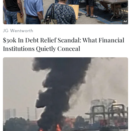
quá cao.
JG Wentworth
$30k In Debt Relief Scandal: What Financial
Institutions Quietly Conceal
(Ảnh minh họa: Quý Trung/TTXVN)
Năm 2018, Thanh Hóa là tỉnh tiên phong của cả
nước đưa ra Đề án đào tạo chất lượng cao trình