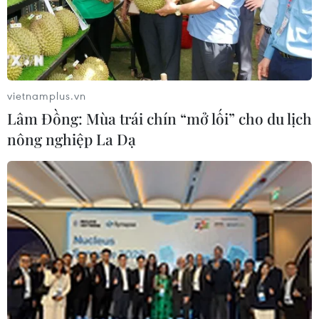
vietnamplus.vn
Lâm Đồng: Mùa trái chín “mở lối” cho du lịch
nông nghiệp La Dạ
Ngành sư phạm "rớt thảm", Bộ Giáo dục và
Đào tạo họp khẩn
15/08/2017 09:00
Trước tình trạng “rớt giá” của ngành sư phạm, theo dự
kiến của Bộ Giáo dục và Đào tạo, chiều mai, ngày 16/8,
Bộ trưởng Phùng Xuân Nhạ sẽ họp với lãnh đạo các
trường sư phạm để bàn giải pháp tháo gỡ.