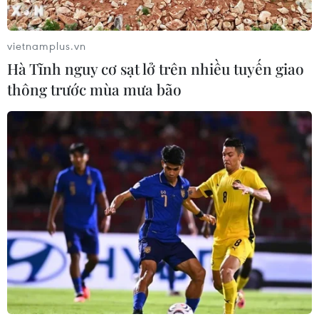
dụng của Ủy ban Nhân dân tỉnh Thanh Hóa
vietnamplus.vn
Hà Tĩnh nguy cơ sạt lở trên nhiều tuyến giao
thông trước mùa mưa bão
Tỉnh Thanh Hóa đặt hàng đào tạo 80 chỉ
tiêu ngành sư phạm