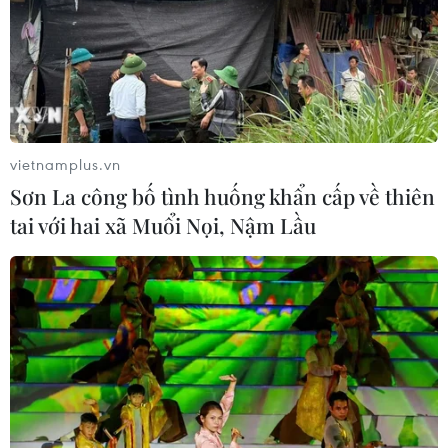
vietnamplus.vn
Sơn La công bố tình huống khẩn cấp về thiên
tai với hai xã Muổi Nọi, Nậm Lầu