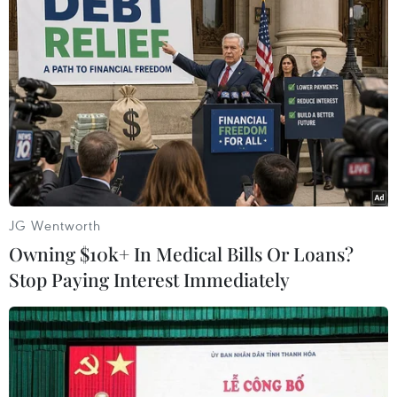
JG Wentworth
Owning $10k+ In Medical Bills Or Loans?
Stop Paying Interest Immediately
#Sách giáo khoa
#Sư phạm
#Tuyển sinh sư phạm
#Thanh Hóa
#Đào tạo sư phạm theo đơn đặt hàng
#Đại học Hồng Đức
Thanh Hóa