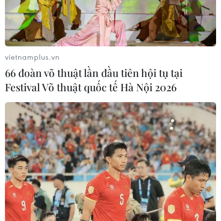
TIN CÙNG CHUYÊN MỤC
Sáp nhập Trường Đại học Văn hóa,
Thể thao và Du lịch Thanh Hóa vào
Trường Đại học Hồng Đức
vietnamplus.vn
08/08/2026 06:36
66 đoàn võ thuật lần đầu tiên hội tụ tại
Festival Võ thuật quốc tế Hà Nội 2026
Hà Nội sắp xếp trường học - cuộc
chuyển đổi về tư duy quản trị giáo
dục
08/08/2026 02:51
Bộ Giáo dục và Đào tạo
công bố Khung kế hoạch thời gian
năm học
07/08/2026 23:54