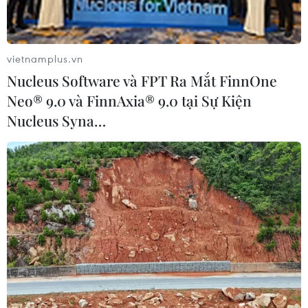
vietnamplus.vn
Nucleus Software và FPT Ra Mắt FinnOne
Neo® 9.0 và FinnAxia® 9.0 tại Sự Kiện
Nucleus Syna…
Đại học Hồng Đức đào tạo theo 'đơn đặt
hàng' của tỉnh Thanh Hóa
27/02/2018 07:46
Năm 2018, Đại học Hồng Đức sẽ tuyển sinh các ngành
sư phạm Toán, Lý, Sử và Văn theo "đơn đặt hàng" tuyển