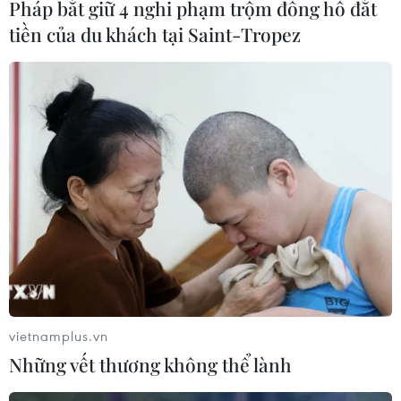
Pháp bắt giữ 4 nghi phạm trộm đồng hồ đắt
tiền của du khách tại Saint-Tropez
Indonesia là nước có số ca tử vong cao
nhất thế giới trong 24 giờ qua
20/08/2021 02:17
Trong 24 giờ qua, Mỹ là nước có số ca mắc mới trong
một ngày cao nhất thế giới, với 154.917 ca, trong khi
Indonesia là nước có số ca tử vong cao nhất, với 1.492
vietnamplus.vn
ca.
Những vết thương không thể lành