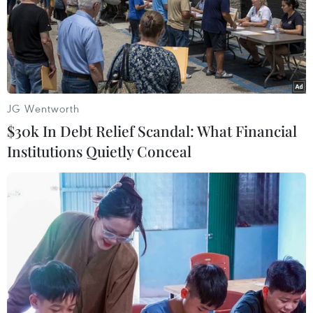
19/08/2021 15:01
Bộ trưởng Ong Ye Kung cho biết hệ miễn dịch của nhiều
người đã không thể tạo ra đủ kháng thể chống COVID-
19 sau hai mũi tiêm vaccine nên việc nghiên cứu tiêm
thêm mũi bổ sung là cần thiết.
JG Wentworth
$30k In Debt Relief Scandal: What Financial
Institutions Quietly Conceal