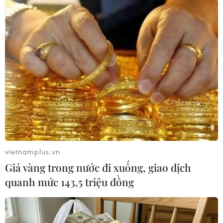
hiệu lực ở 7 tỉnh gồm Ibaraki, Tochigi, Gunma,
Shizuoka, Kyoto, Hyogo và Fukuoka, nâng tổng
số tỉnh, thành nằm trong phạm vi áp dụng này
lên 13, trong đó có thủ đô Tokyo. Cùng ngày,
chính quyền 10 tỉnh khác, gồm Miyagi, Toyama,
Yamanashi, Gifu, Mie, Okayama, Hiroshima,
Kagawa, Ehime và Kagoshima, cũng bắt đầu
triển khai các biện pháp phòng dịch trọng điểm.
Các biện pháp này sẽ có hiệu lực tới ngày 12/9./.
(TTXVN/Vietnam+)
vietnamplus.vn
Giá vàng trong nước đi xuống, giao dịch
quanh mức 143,5 triệu đồng