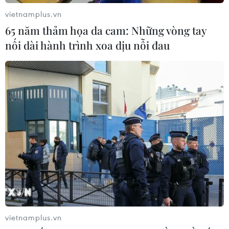
vietnamplus.vn
65 năm thảm họa da cam: Những vòng tay
nối dài hành trình xoa dịu nỗi đau
Dịch COVID-19: Đức cảnh báo làn sóng
thứ 4 bắt đầu bùng phát
20/08/2021 00:52
RKI cho biết Đức đã bắt đầu phải đối mặt với làn sóng
lây nhiễm thứ 4 khi tỷ lệ số ca có kết quả xét nghiệm
PCR dương tính trong tuần thứ hai của tháng 8 này đã
tăng từ 4% lên 6%.
vietnamplus.vn