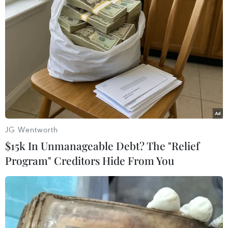
#Nhật Bản
#COVID-19
#Tình trạng khẩn cấp
#tiêm vacccine
#luật tiêm chủng
Nhật Bản
JG Wentworth
$15k In Unmanageable Debt? The "Relief
Program" Creditors Hide From You
Theo dõi VietnamPlus