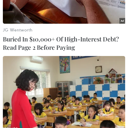
JG Wentworth
Buried In $10,000+ Of High-Interest Debt?
Read Page 2 Before Paying
Ảnh minh họa (Nguồn: AFP/TTXVN)
Theo phóng viên TTXVN tại Tokyo, Bộ Y tế, Lao
động và Phúc lợi Nhật Bản (MHLW) thông báo
sẽ hỗ trợ tài chính cho những người gặp vấn đề
sức khỏe nghiêm trọng sau khi tiêm vaccine