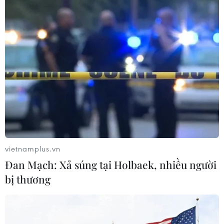
vietnamplus.vn
Tổng số ca nhiễm COVID-19 ở Thái Lan
Đan Mạch: Xả súng tại Holbaek, nhiều người
vượt ngưỡng 1 triệu
bị thương
20/08/2021 04:35
Kể từ khi ghi nhận ca mắc COVID-19 đầu tiên đầu năm
ngoái, Thái Lan đã có tổng cộng 1.009.710 ca nhiễm,