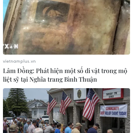
TIN LIÊN QUAN
vietnamplus.vn
Lâm Đồng: Phát hiện một số di vật trong mộ
liệt sỹ tại Nghĩa trang Bình Thuận
Dịch COVID-19: Singapore cân nhắc tiêm
mũi vaccine bổ sung