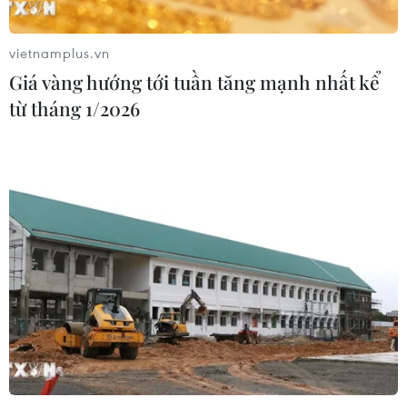
22/07/2026 06:57
vietnamplus.vn
Giá vàng hướng tới tuần tăng mạnh nhất kể
Sản phụ ở Australia sinh 4 bé gái
từ tháng 1/2026
cùng trứng theo cách hoàn toàn tự
nhiên
22/07/2026 06:38
Thành phố Hồ Chí Minh: 5 người tử
vong vì bệnh dại trong 6 tháng đầu
năm
20/07/2026 05:41
Vụ ngạt khí tại trang trại heo
ở Thanh Hóa: 5 người tử vong, nhiều