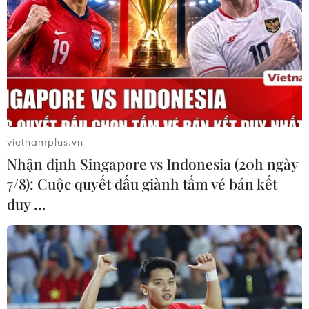
vietnamplus.vn
#Bột talc
#Shower to Shower
#sản phẩm phấn phủ
Nhận định Singapore vs Indonesia (20h ngày
#sản phẩm mỹ phẩm
#phấn rôm trẻ em
7/8): Cuộc quyết đấu giành tấm vé bán kết
duy …
Theo dõi VietnamPlus