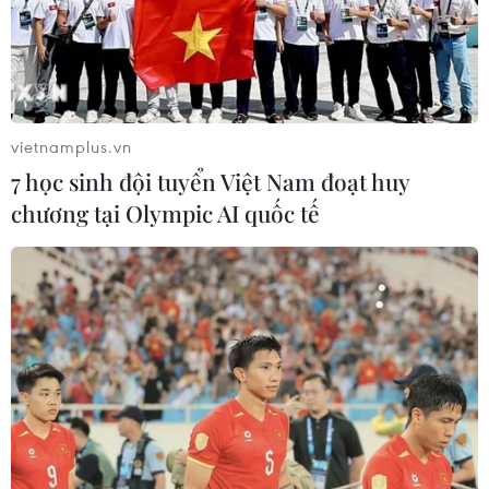
25/02/2016 14:10
Johnson & Johnson sẽ phải bồi thường cho gia đình nạn
nhân Jacqueline Fox 10 triệu USD vì những thiệt hại thực
tế và 62 triệu USD tiền phạt bổ sung.
vietnamplus.vn
7 học sinh đội tuyển Việt Nam đoạt huy
chương tại Olympic AI quốc tế