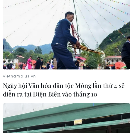
phẩm phấn rôm dành cho trẻ em có chứa bột Talc tại
Mỹ và Canada do doanh số giảm mạnh khi nhiều
người tiêu dùng lo ngại nguy cơ ung thư từ sản phẩm.
vietnamplus.vn
Ngày hội Văn hóa dân tộc Mông lần thứ 4 sẽ
diễn ra tại Điện Biên vào tháng 10