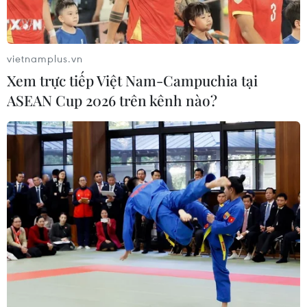
Johnson & Johnson phải bồi thường 417
triệu USD cho một nữ khách hàng
vietnamplus.vn
22/08/2017 07:19
Xem trực tiếp Việt Nam-Campuchia tại
Một bồi thẩm đoàn tại bang California đã yêu cầu hãng
ASEAN Cup 2026 trên kênh nào?
Johnson & Johnson bồi thường 417 triệu USD cho một nữ
khách hàng nói rằng bà bị ung thư buồng trứng sau khi
dùng sản phẩm của hãng.