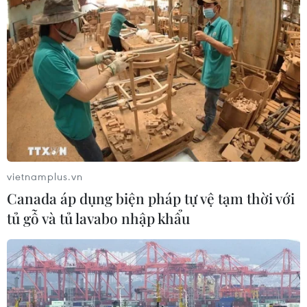
THỦY
Sở hữu trí tuệ
Quy định sử dụng
RSS
Hỗ trợ
Ngôn ngữ
TTXVN
Dịch vụ tin
Quảng cáo
Liên hệ
vietnamplus.vn
Canada áp dụng biện pháp tự vệ tạm thời với
Giấy phép số: 1374/GP-BTTTT do Bộ Thông tin và Truyền thông
tủ gỗ và tủ lavabo nhập khẩu
cấp ngày 11/9/2008.
Quảng cáo: Phó TBT Nguyễn Thị Tám: 093.5958688, Email:
tamvna@gmail.com
Điện thoại: (024) 39411349 - (024) 39411348, Fax: (024)
39411348