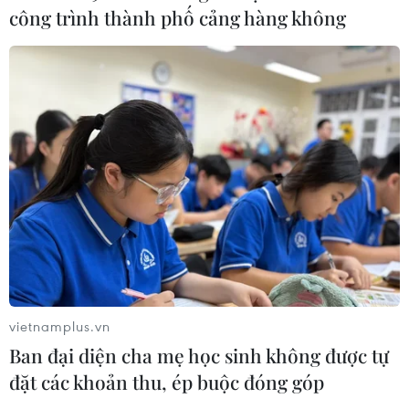
công trình thành phố cảng hàng không
Phân bổ ngân sách chăm sóc sức
khỏe và dân số: Ưu tiên các địa bàn
khó khăn
17/07/2026 22:30
Đà Nẵng tổ chức Lễ hội Sâm Ngọc
Linh 2026: Cam kết 100% sâm thật
17/07/2026 06:09
vietnamplus.vn
Tìm ra cơ chế gây bệnh ung thư
Ban đại diện cha mẹ học sinh không được tự
xương hiếm gặp
đặt các khoản thu, ép buộc đóng góp
17/07/2026 01:05