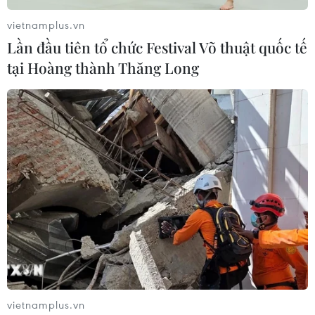
vietnamplus.vn
Lần đầu tiên tổ chức Festival Võ thuật quốc tế
tại Hoàng thành Thăng Long
Còn gì thích hơn một hũ kem bắt sáng
mềm dẻo như thạch?
02/11/2017 12:21
Khi bắt đầu thoa lên da, chất kem Jelly Beam sẽ gần
giống như gel, sau đó khô đi sẽ để lộ lớp nhũ vàng óng
ánh, và chuyển sang kết cấu dạng bột để giữ lớp trang
điểm bền màu, mịn màng.
vietnamplus.vn