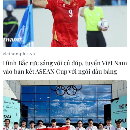
TIN LIÊN QUAN
vietnamplus.vn
Đình Bắc rực sáng với cú đúp, tuyển Việt Nam
vào bán kết ASEAN Cup với ngôi đầu bảng
Johnson & Johnson bồi thường 72 triệu
USD cho ca tử vong do phấn rôm