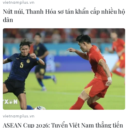
vietnamplus.vn
Nứt núi, Thanh Hóa sơ tán khẩn cấp nhiều hộ
dân
TIN CÙNG CHUYÊN MỤC
vietnamplus.vn
Ớt nhập khẩu từ Mexico khiến hàng
ASEAN Cup 2026: Tuyển Việt Nam thẳng tiến
trăm người tiêu dùng Mỹ nhiễm