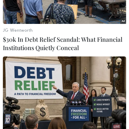
JG Wentworth
$30k In Debt Relief Scandal: What Financial
Institutions Quietly Conceal
(Nguồn: schmidtlaw.com)
Chanel, Revlon và L'Oreal - ba trong số những
thương hiệu lớn nhất trong ngành mỹ phẩm -
đang âm thầm loại bỏ bột talc khỏi các sản
phẩm của mình, trong bối cảnh các vụ kiện về