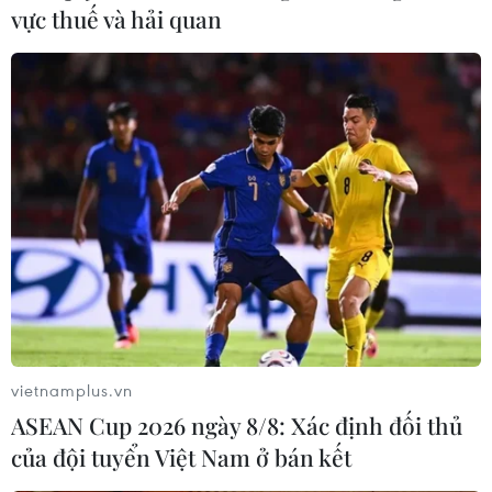
vực thuế và hải quan
#Vé xem nhạc
#George Michael
#Ca sỹ
#Last Christmas
#Giáng sinh
#qua đời
Theo dõi VietnamPlus
vietnamplus.vn
ASEAN Cup 2026 ngày 8/8: Xác định đối thủ
của đội tuyển Việt Nam ở bán kết
TIN LIÊN QUAN