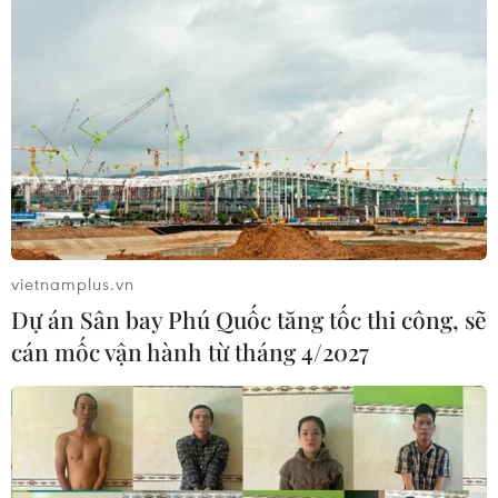
trong tình trạng nguy kịch.
vietnamplus.vn
Dự án Sân bay Phú Quốc tăng tốc thi công, sẽ
cán mốc vận hành từ tháng 4/2027
“Young hit Young beat” Vol.4 ra mắt nhân
dịp lễ Noel và năm mới