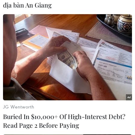
địa bàn An Giang
George Michael biểu diễn cùng​ Paul McCartneyh tại Hyde Park,
London vào năm 2005. (Nguồn: mirror)
JG Wentworth
Buried In $10,000+ Of High-Interest Debt?
Read Page 2 Before Paying