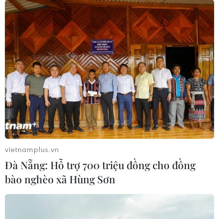
vietnamplus.vn
Danh ca George Michael "có thể đột tử" vì
Đà Nẵng: Hỗ trợ 700 triệu đồng cho đồng
lối sống buông thả
bào nghèo xã Hùng Sơn
13/07/2015 11:17
Danh ca George Michael được cho là sẽ có thể đột tử
do lối sống buông thả sau khi đã nhiều lần nhập viện