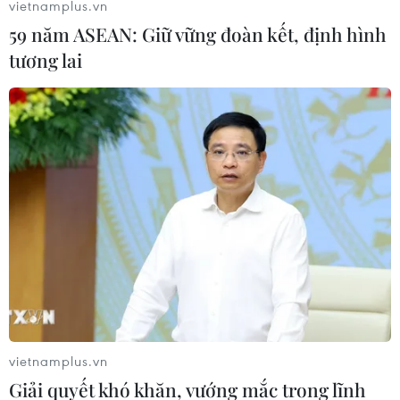
vietnamplus.vn
59 năm ASEAN: Giữ vững đoàn kết, định hình
tương lai
George Michael và huyền thoại âm nhạc Elton John. (Nguồn:
Daily Mail)
(Vietnam+)
vietnamplus.vn
Giải quyết khó khăn, vướng mắc trong lĩnh