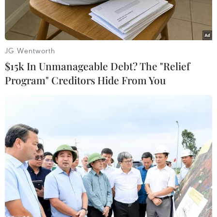
JG Wentworth
$15k In Unmanageable Debt? The "Relief
Program" Creditors Hide From You
George Michael và Andrew Ridgeley vào 1983. (Nguồn: mirror)