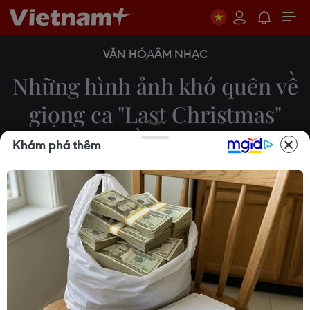
VĂN HÓA
ÂM NHẠC
Những hình ảnh khó quên về
giọng ca "Last Christmas"
huyền thoại
Khám phá thêm
26/12/2016 01:04
George Michael đã vĩnh viễn ra đi chỉ một ngày
sau lễ Giáng Sinh, thời điểm mà ca khúc đình đám
một thời "Last Christmas" của ông được vang lên
trên khắp thế giới.