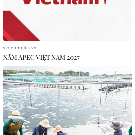
25/07/2026 23:03
NSND Đỗ Quốc Hưng được bổ nhiệm
làm Giám đốc Nhạc viện Thành phố
Hồ Chí Minh
vietnamplus.vn
25/07/2026 10:12
NĂM APEC VIỆT NAM 2027
"Lời hứa với Mẹ" - lan tỏa đạo lý tri ân
các Anh hùng liệt sỹ
23/07/2026 23:06
“VPBank tới rồi, mở 'lời' ngay thôi"
tiếp tục hành trình tại Đà Nẵng
23/07/2026 09:55