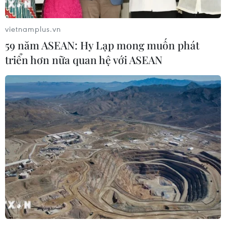
vietnamplus.vn
59 năm ASEAN: Hy Lạp mong muốn phát
triển hơn nữa quan hệ với ASEAN