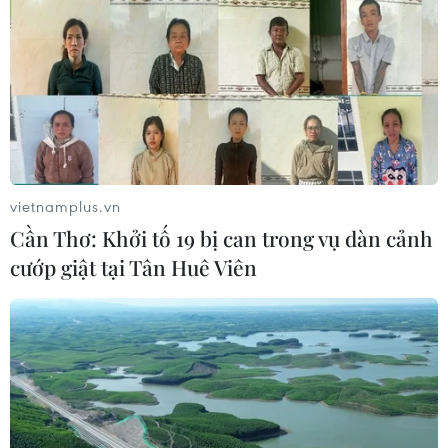
22/12/2015 03:44
Được sản xuất bởi “Young hit Young beat Academy of
Art," album âm nhạc thứ 4 mang tên “Wish you a Merry
Christmas & Happy New Year” sẽ được ra mắt vào
đúng dịp lễ Giáng Sinh 2015 và năm mới 2016.
vietnamplus.vn
Cần Thơ: Khởi tố 19 bị can trong vụ dàn cảnh
cướp giật tại Tân Huê Viên