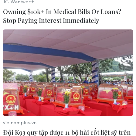
JG Wentworth
Owning $10k+ In Medical Bills Or Loans?
Stop Paying Interest Immediately
Giây phút thư giãn của George Michael vào năm 1991​ (Nguồn:
mirror)
vietnamplus.vn
Đội K93 quy tập được 11 bộ hài cốt liệt sỹ trên