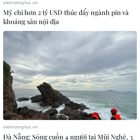
vietnamplus.vn
Mỹ chi hơn 2 tỷ USD thúc đẩy ngành pin và
khoáng sản nội địa
vietnamplus.vn
Đà Nẵng: Sóng cuốn 4 người tại Mũi Nghê, 3