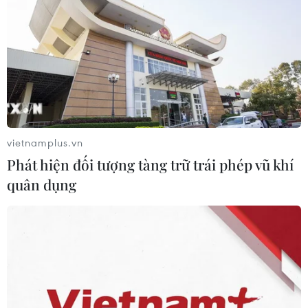
Hương Tràm
02/08/2026 01:01
VPBank đồng tổ chức và là nhà tài
trợ chính BIGBANG World Tour tại
Việt Nam
29/07/2026 07:10
vietnamplus.vn
Phát hiện đối tượng tàng trữ trái phép vũ khí
Dòng chảy văn hóa truyền thống
quân dụng
trong 'Lý Ngựa ô Huế' phiên bản
'vượt chông gai"
29/07/2026 03:16
"Giữ trọn lời thề" - Khúc tri ân những
người giữ bình yên cho Tổ quốc