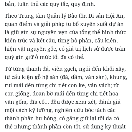
bản, tuân thủ các quy tắc, quy định.
Theo Trung tâm Quản lý Bảo tồn Di sản Hội An,
quan điểm và giải pháp tu bổ xuyên suốt dự án
là giữ gìn sự nguyên vẹn của tổng thể hình thức
kiến trúc và kết cấu, từng bộ phận, cấu kiện,
hiện vật nguyên gốc, có giá trị lịch sử được trân
quý gìn giữ ở mức tối đa có thể.
Từ từng thanh đá, viên gạch, ngói đến khối xây;
từ cấu kiện gỗ hệ sàn (đà, dầm, ván sàn), khung,
rui mái đến từng chi tiết con ke, ván vách; từ
con giống, đoạn bờ mái đến từng chi tiết hoa
văn gốm, đĩa cổ… đều được xem xét, đánh giá
một cách kỹ lưỡng, nghiên cứu bóc tách các
thành phần hư hỏng, cố gắng giữ lại tối đa có
thể những thành phần còn tốt, sử dụng kỹ thuật