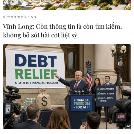
Chàm, tỉnh Ninh Thuận) đồng loạt đóng cửa
hoặc chỉ mở cửa cầm chừng. Nguyên nhân
vietnamplus.vn
chính là lo ngại các cơ quan chức năng thanh
Vĩnh Long: Còn thông tin là còn tìm kiếm,
tra, kiểm tra về nguồn gốc hàng hóa và các giấy
không bỏ sót hài cốt liệt sỹ
tờ liên quan.
Chiều 16/6, khung cảnh tầng 1 chợ Phan Rang
yên ắng đến bất thường, nhiều kiốt quần áo, túi
xách, giày dép, mỹ phẩm đóng kín. Một số tiểu
thương ngồi dọc hành lang chia sẻ rằng họ đóng
cửa vì lo sợ các đoàn liên ngành kiểm tra hóa
đơn, chứng từ, xuất xứ hàng hóa.
Thậm chí, tin đồn về việc tịch thu hàng hóa nếu
không chứng minh được nguồn gốc khiến nhiều
người càng thêm hoang mang. Việc một số
người chứng kiến các đoàn kiểm tra làm việc