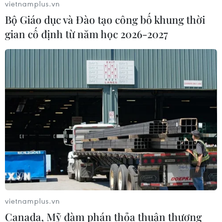
vietnamplus.vn
Bộ Giáo dục và Đào tạo công bố khung thời
gian cố định từ năm học 2026-2027
TIN CÙNG CHUYÊN MỤC
Thương mại Việt Nam-Australia
hướng tới những động lực tăng
trưởng mới
08/08/2026 03:29
vietnamplus.vn
Canada, Mỹ đàm phán thỏa thuận thương