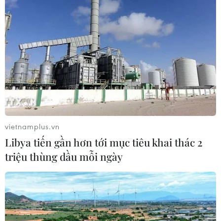
lãm thương mại quốc tế của Ấn Độ
07/08/2026 23:08
Ngân hàng Trung ương Trung Quốc
mua thêm 20 tấn vàng trong tháng 7
07/08/2026 15:21
vietnamplus.vn
Chuyên gia quốc tế đánh giá tích cực
Libya tiến gần hơn tới mục tiêu khai thác 2
về tiền đồng của Việt Nam
triệu thùng dầu mỗi ngày
07/08/2026 12:46
Phép thử sức chống chịu của kinh tế
ASEAN