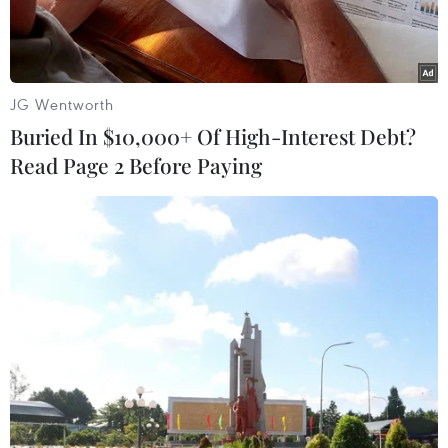
JG Wentworth
Buried In $10,000+ Of High-Interest Debt?
Read Page 2 Before Paying
Chợ vốn vắng khách nay lại vắng bóng tiểu thương. (Ảnh:
Nguyễn Thành/TTXVN)
Những ngày gần đây, hàng chục tiểu thương tại
chợ Phan Rang (thành phố Phan Rang-Tháp