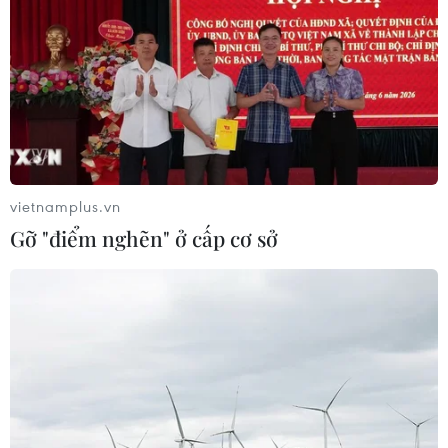
vietnamplus.vn
Gỡ "điểm nghẽn" ở cấp cơ sở