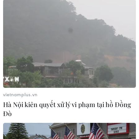
Cùng chung nỗi lo, chị N.X.T, một tiểu thương
khác cũng nhập hàng từ Thành phố Hồ Chí
Minh, cho biết khi thấy thông tin về các đoàn
kiểm tra trên mạng, chị đã quyết định đóng cửa
vì lo ngại vấn đề chứng minh nguồn gốc hàng
hóa, dù vẫn đóng đầy đủ các khoản thuế và phí
thuê mặt bằng tại chợ đầy đủ.
Chị N.X.T khẳng định các tiểu thương không
muốn làm sai quy định nhưng mong muốn cơ
quan chức năng có hướng dẫn và lộ trình cụ thể
vietnamplus.vn
để họ có thể chuyển đổi sang cách làm mới.
Hà Nội kiên quyết xử lý vi phạm tại hồ Đồng
Ông Đặng Quang Trung, Phó Trưởng Ban Quản
Đò
lý chợ Phan Rang, cho biết tại chợ hiện có 335
hộ kinh doanh chia làm hai khu vực, tầng trệt là
các mặt hàng thực phẩm tươi sống, nông sản