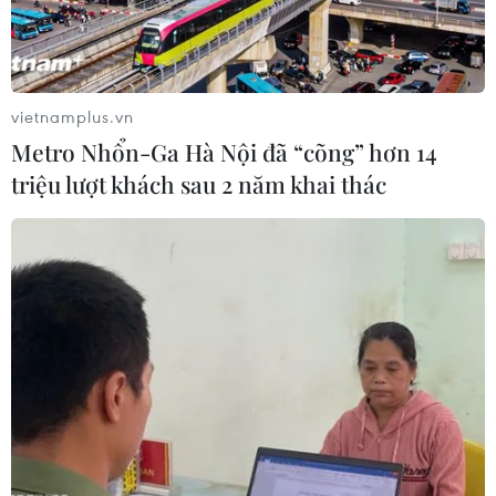
vietnamplus.vn
Metro Nhổn-Ga Hà Nội đã “cõng” hơn 14
triệu lượt khách sau 2 năm khai thác
#Chợ Phan Rang
#Tiểu thương
#Xuất xứ hàng hóa
Khánh Hòa
Ninh Thuận