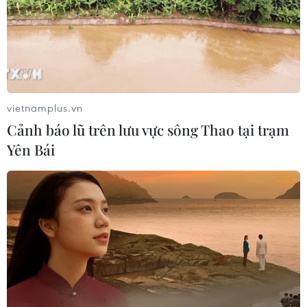
07/08/2026 11:18
Có 50 cơ sở kiểm nghiệm được GACC
chấp nhận phục vụ xuất khẩu mít,
sầu riêng
vietnamplus.vn
07/08/2026 10:27
Cảnh báo lũ trên lưu vực sông Thao tại trạm
Yên Bái
Giá dầu tăng trước những lo ngại về
kế hoạch mở lại Eo biển Hormuz
07/08/2026 08:58
Nhà đầu tư Anh đề xuất siêu dự án Tổ
hợp cảng biển 18 tỷ USD tại Quảng
Ninh