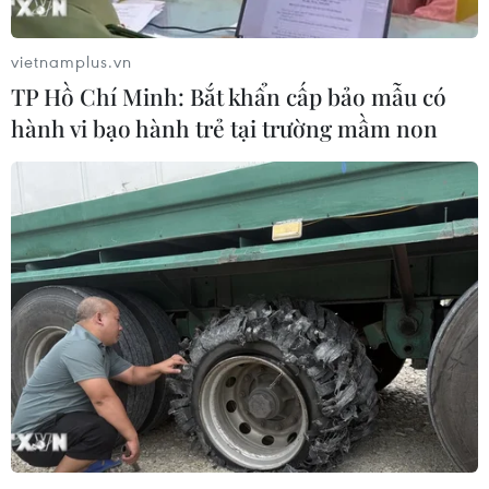
Theo dõi VietnamPlus
vietnamplus.vn
TP Hồ Chí Minh: Bắt khẩn cấp bảo mẫu có
hành vi bạo hành trẻ tại trường mầm non
TIN LIÊN QUAN