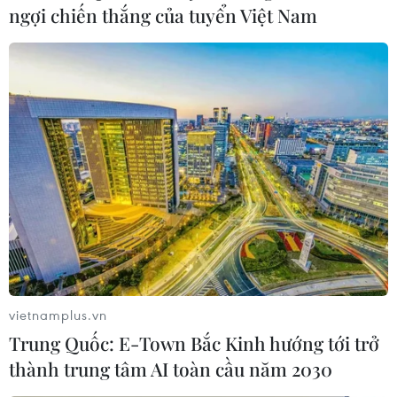
ngợi chiến thắng của tuyển Việt Nam
Hà Nội: Tiểu thương chợ truyền
thống đồng loạt đóng cửa
09/06/2025 08:30
Trong những ngày gần đây, hàng loạt cửa hàng, kiốt,
sạp hàng trên khắp các tuyến phố và chợ truyền thống
tại Hà Nội đều đóng cửa, bỏ trống mặt bằng vì lo sợ
phải chứng minh nguồn gốc hàng hóa.
vietnamplus.vn
Trung Quốc: E-Town Bắc Kinh hướng tới trở
thành trung tâm AI toàn cầu năm 2030