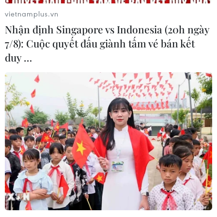
vietnamplus.vn
Nhận định Singapore vs Indonesia (20h ngày
7/8): Cuộc quyết đấu giành tấm vé bán kết
duy …