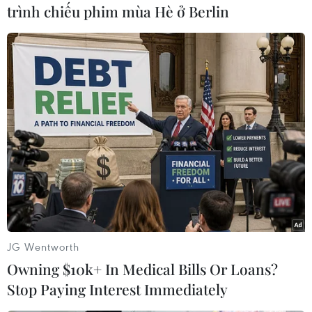
trình chiếu phim mùa Hè ở Berlin
#Hàng cứu trợ
Libya
Việt Nam
Theo dõi VietnamPlus
TIN CÙNG CHUYÊN MỤC
Những vết thương không thể lành
JG Wentworth
10/08/2026 01:27
Owning $10k+ In Medical Bills Or Loans?
Stop Paying Interest Immediately