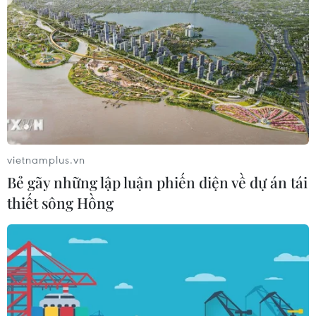
Tỉnh Quảng Ninh mở hướng kết nối
mới với chuỗi kinh tế phía Bắc
09/08/2026 08:04
Xem thêm
vietnamplus.vn
Bẻ gãy những lập luận phiến diện về dự án tái
thiết sông Hồng
CƠ QUAN CHỦ QUẢN: THÔNG TẤN XÃ VIỆT NAM
Tổng Biên tập: TRẦN TIẾN DUẨN
Phó Tổng Biên tập: NGUYỄN THỊ TÁM, KHÚC THANH
THỦY