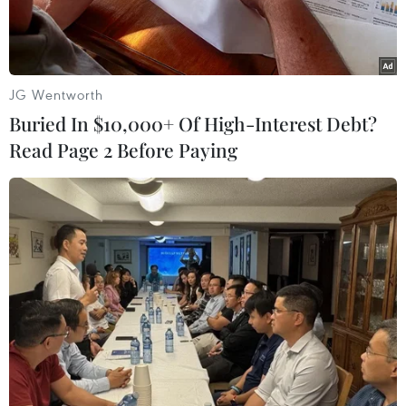
đang tiếp tục phốihợp chặt chẽ với các cơ quan
chức năng của các nước sở tại trong nỗ lực sơ
táncông dân Việt Nam ra khỏi Libya và đưa
những người đang quá cảnh tại nước thứ bavề
JG Wentworth
nước.
Buried In $10,000+ Of High-Interest Debt?
Read Page 2 Before Paying
Các đoàn công tác cũng yêu cầu các công ty sử
dụng
lao động
Việt Nam cótrách nhiệm thu xếp
cho người lao động Việt Nam về nước trong thời
gian sớmnhất.
Bên cạnh đó, Việt Nam cũng đã đề nghị các tổ
chức quốc tế như Tổ chức Ditrú quốc tế và Cao
ủy Liên hợp quốc về người tị nạn hỗ trợ trong
việc cung cấplương thực, thực phẩm, thuốc
men… cho công dân Việt Nam còn đang mắc kẹt