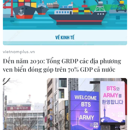
Sở hữu trí tuệ
Quy định sử dụng
RSS
Hỗ trợ
Ngôn ngữ
TTXVN
Dịch vụ tin
Quảng cáo
vietnamplus.vn
Liên hệ
Đến năm 2030: Tổng GRDP các địa phương
ven biển đóng góp trên 70% GDP cả nước
Giấy phép số: 1374/GP-BTTTT do Bộ Thông tin và Truyền thông
cấp ngày 11/9/2008.
Quảng cáo: Phó TBT Nguyễn Thị Tám: 093.5958688, Email:
tamvna@gmail.com
Điện thoại: (024) 39411349 - (024) 39411348, Fax: (024)
39411348
Email:
vietnamplus2008@gmail.com