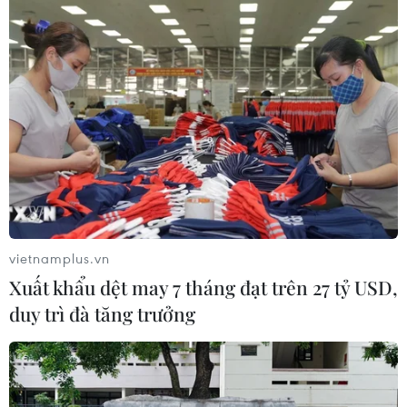
vietnamplus.vn
Xuất khẩu dệt may 7 tháng đạt trên 27 tỷ USD,
duy trì đà tăng trưởng