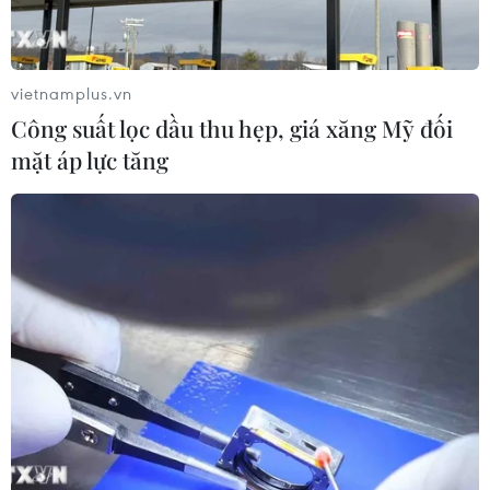
vietnamplus.vn
Công suất lọc dầu thu hẹp, giá xăng Mỹ đối
mặt áp lực tăng
Houthi sẽ không tấn công tàu thuyền của
Trung Quốc và Nga trên Biển Đỏ
21/03/2024 14:41
Trung Quốc và Nga đạt được một thỏa thuận an ninh
với lực lượng Houthi, theo đó tàu thuyền của hai nước
này có thể đi qua Biển Đỏ và vịnh Aden mà không bị
tấn công.