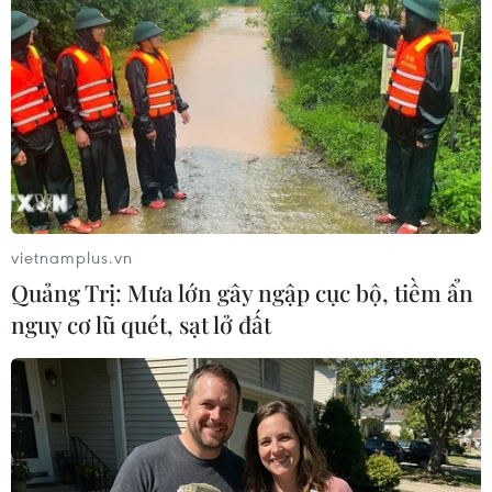
TIN LIÊN QUAN
vietnamplus.vn
Quảng Trị: Mưa lớn gây ngập cục bộ, tiềm ẩn
nguy cơ lũ quét, sạt lở đất