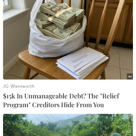
Theo dõi VietnamPlus
CĂNG THẲNG TẠI BIỂN ĐỎ
Mỹ can thiệp khẩn cấp, ngăn Israel
mở rộng đòn trừng phạt Hezbollah
Lực lượng Houthi tấn công quân đội Yemen, ít
nhất 45 binh sỹ thương vong
JG Wentworth
Yemen tuyên bố sẵn sàng ứng phó mọi kịch bản
$15k In Unmanageable Debt? The "Relief
leo thang với Houthi
Program" Creditors Hide From You
Lượng tàu qua eo biển Bab Al Mandeb giảm
mạnh sau lệnh phong tỏa của Houthi
Ai Cập và Saudi Arabia kêu gọi hạ nhiệt căng
thẳng tại Biển Đỏ