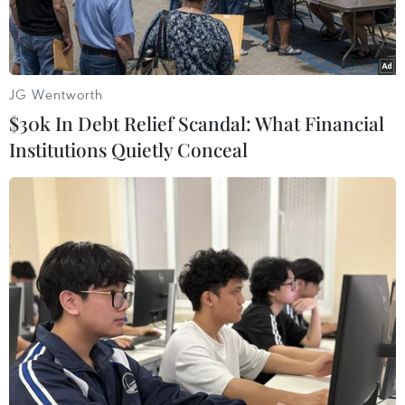
mại.
JG Wentworth
$30k In Debt Relief Scandal: What Financial
Institutions Quietly Conceal
(Tư liệu) Hình ảnh từ video cho thấy phiến quân Houthi phóng
một tên lửa đạn đạo từ thủ đô Sanaa (Yemen). (Ảnh:
AFP/TTXVN)
Ngày 21/3 (giờ địa phương), phái bộ hải quân
của Liên minh châu Âu (EU) ở phía Nam Biển
Đỏ thông báo đã phá hủy 3 tên lửa đạn đạo và