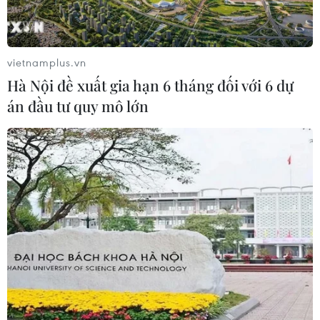
tăng lên hơn 1.000 người
22/07/2026 22:56
vietnamplus.vn
Hà Nội đề xuất gia hạn 6 tháng đối với 6 dự
Xem thêm
án đầu tư quy mô lớn
CƠ QUAN CHỦ QUẢN: THÔNG TẤN XÃ VIỆT NAM
Tổng Biên tập: TRẦN TIẾN DUẨN
Phó Tổng Biên tập: NGUYỄN THỊ TÁM, KHÚC THANH
THỦY
Sở hữu trí tuệ
Quy định sử dụng