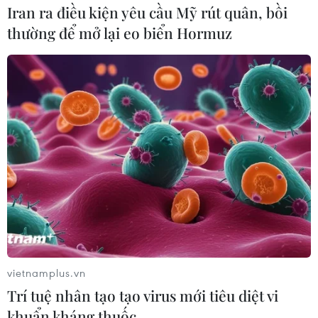
Iran ra điều kiện yêu cầu Mỹ rút quân, bồi
thường để mở lại eo biển Hormuz
vietnamplus.vn
Trí tuệ nhân tạo tạo virus mới tiêu diệt vi
khuẩn kháng thuốc