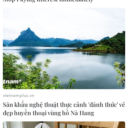
#Liên minh châu Âu
#Biển Đỏ
#lực lượng Houthi
vietnamplus.vn
#Vũ khí
Yemen
Sân khấu nghệ thuật thực cảnh 'đánh thức' vẻ
đẹp huyền thoại vùng hồ Nà Hang