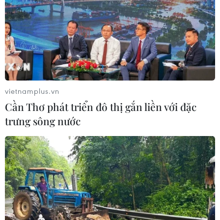
vietnamplus.vn
Cần Thơ phát triển đô thị gắn liền với đặc
trưng sông nước
TIN CÙNG CHUYÊN MỤC
Cộng hòa Dân chủ Congo ghi nhận
hơn 300 trẻ em tử vong do Ebola
08/08/2026 15:21