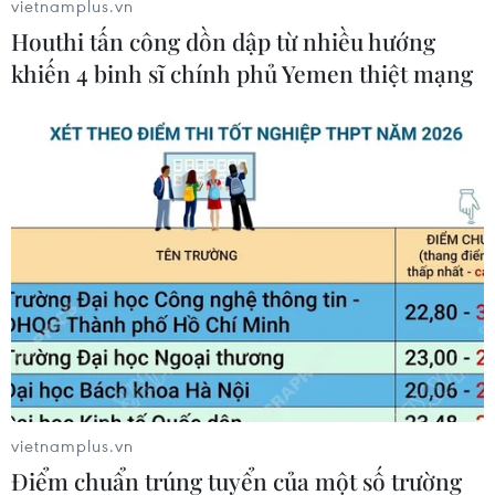
vietnamplus.vn
Houthi tấn công dồn dập từ nhiều hướng
khiến 4 binh sĩ chính phủ Yemen thiệt mạng
#SSC
#Xử phạt
#Hành chính
#Công bố thông tin
Áo
vietnamplus.vn
Điểm chuẩn trúng tuyển của một số trường
Theo dõi VietnamPlus