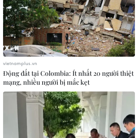
Dow Jones lập đỉnh kỷ lục nhờ diễn
biến tích cực tại Trung Đông
05/08/2026 23:27
Chứng khoán châu Á đồng loạt tăng
nhờ đà hồi phục của cổ phiếu công
nghệ
vietnamplus.vn
05/08/2026 11:00
Động đất tại Colombia: Ít nhất 20 người thiệt
mạng, nhiều người bị mắc kẹt
Thị trường IPO Đông Nam Á nửa đầu
năm 2026: Giá trị tăng, số lượng giảm
05/08/2026 10:07
Doanh thu hậu IPO tăng vọt, cổ