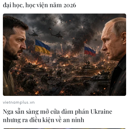
đại học, học viện năm 2026
TIN CÙNG CHUYÊN MỤC
Cổ phiếu vốn Nhà nước trước bước
ngoặt cơ cấu sở hữu
10/08/2026 10:28
Chứng khoán châu Á khởi sắc nhờ kỳ
vietnamplus.vn
vọng Fed giữ nguyên lãi suất
Nga sẵn sàng mở cửa đàm phán Ukraine
10/08/2026 09:41
nhưng ra điều kiện về an ninh