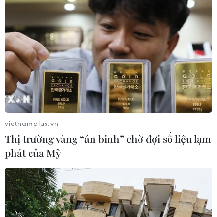
VN-Index tăng hơn 3 điểm nhờ sức
bật nhóm dầu khí
07/08/2026 09:36
Chứng khoán Mỹ rời đỉnh khi giá
năng lượng leo thang
06/08/2026 23:58
vietnamplus.vn
Thị trường vàng “án binh” chờ đợi số liệu lạm
Chứng khoán 6/8: Cổ phiếu hóa chất
phát của Mỹ
tăng trần, trắng bên bán giữa phiên
đỏ lửa
06/08/2026 09:40