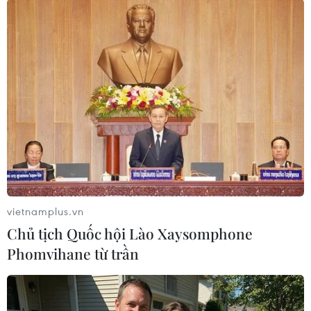
#Indonesia
#Chủ tịch Hồ Chí Minh
#Việt Nam-Indonesia
#VOV5
#Quan hệ ngoại giao
Indonesia
Theo dõi VietnamPlus
vietnamplus.vn
Chủ tịch Quốc hội Lào Xaysomphone
Phomvihane từ trần
TIN LIÊN QUAN