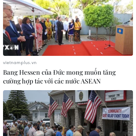
khẳng định tiếp tục hợp tác chặt chẽ với Indonesia để
thúc đẩy quan hệ Đối tác Chiến lược giữa hai nước
ngày càng phát triển thực chất, hiệu quả.
vietnamplus.vn
Bang Hessen của Đức mong muốn tăng
cường hợp tác với các nước ASEAN
Thành phố Hồ Chí Minh thúc đẩy hợp tác