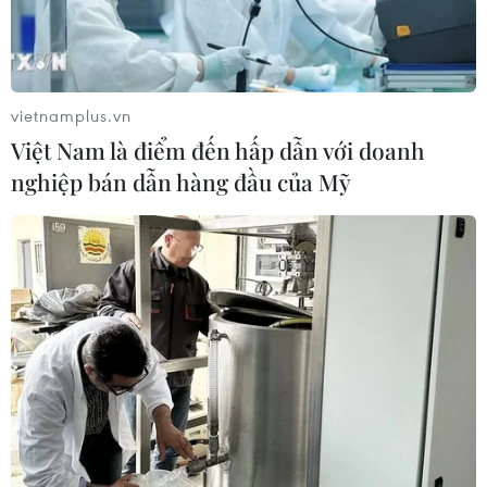
vietnamplus.vn
Việt Nam là điểm đến hấp dẫn với doanh
nghiệp bán dẫn hàng đầu của Mỹ
TIN CÙNG CHUYÊN MỤC
Khám phá vẻ đẹp Văn Miếu-Quốc Tử
Giám qua 120 tác phẩm nghệ thuật
đa chất liệu