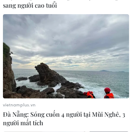
triển hiện đại, văn minh.
sang người cao tuổi
vietnamplus.vn
Đà Nẵng: Sóng cuốn 4 người tại Mũi Nghê, 3
người mất tích