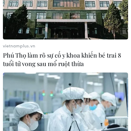
vietnamplus.vn
Phú Thọ làm rõ sự cố y khoa khiến bé trai 8
tuổi tử vong sau mổ ruột thừa