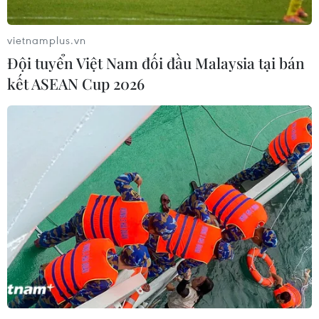
vietnamplus.vn
Đội tuyển Việt Nam đối đầu Malaysia tại bán
kết ASEAN Cup 2026
Hội thảo khoa học quốc tế về sự nghiệp-tư
tưởng Hồ Chí Minh tại Nga
09/09/2019 15:01
Hơn 10 tham luận được trình bày tại hội thảo là những
công trình nghiên cứu sâu sắc về sự nghiệp và tư tưởng
Hồ Chí Minh; về vai trò của Người đối với thắng lợi của
Cách mạng Việt Nam...