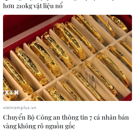
hơn 210kg vật liệu nổ
Bản Lồng - nơi văn hóa Mông hòa
nhịp cùng du lịch cộng đồng giữa
cổng trời Pha Đin
07/08/2026 08:31
Miss Galaxy Vietnam 2026: Sân chơi
nhan sắc khác biệt với dấu ấn công
nghệ
07/08/2026 07:40
Nhịp điệu Samulnori vang
vietnamplus.vn
dội, Áo dài - Hanbok 'khoe sắc' bên
Chuyển Bộ Công an thông tin 7 cá nhân bán
sông Hàn
vàng không rõ nguồn gốc
07/08/2026 04:39