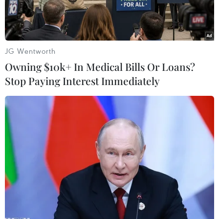
Indonesia.
JG Wentworth
Owning $10k+ In Medical Bills Or Loans?
Stop Paying Interest Immediately
Tranh cổ động Cuộc thi viết về chuyến thăm lịch sử của Chủ tịch
Hồ Chí Minh tới Indonesia. (Ảnh: Hữu Chiến/TTXVN)
Theo phóng viên TTXVN tại Jakarta, ngày 18/9,
Đại sứ quán Việt Nam tại Indonesia phối hợp
với Ban Đối Ngoại - Đài Tiếng Nói Việt Nam
(VOV5) đã phát động cuộc thi tìm hiểu về