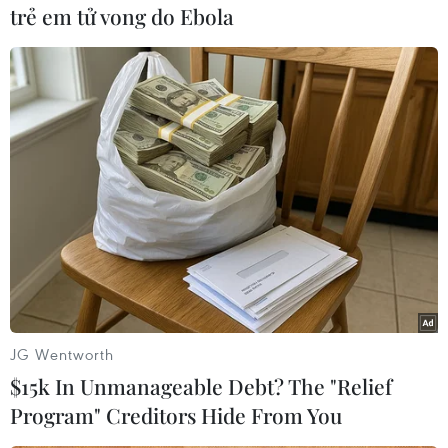
USD), tranh đá Chủ tịch Hồ Chí Minh trị giá
trẻ em tử vong do Ebola
600.000 rupiah, và được tài trợ chi phí đi lại
tham dự thuyết trình tại Hội thảo kỷ niệm 60
năm chuyến thăm của Chủ tịch Hồ Chí Minh tới
Indonesia, dự kiến diễn ra vào cuối năm nay tại
Hà Nội./.
(TTXVN/Vietnam+)
JG Wentworth
$15k In Unmanageable Debt? The "Relief
Program" Creditors Hide From You