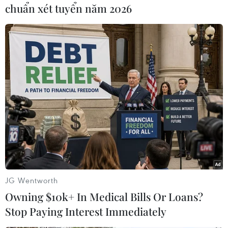
trong khu vực, trong đó phải kế đến mộtsố tàu
chuẩn xét tuyển năm 2026
thủy khổng lồ như tàu vận tải USS Cyclops của
Mỹ (mất tích không để lạidấu vết cùng 306
thành viên thủy thủ đoàn và hành khách vào
năm 1918) hay tàuchở nhiên liệu SS Marine
Sulphur Queen (biến mất bí ẩn cùng 39 thành
viên thủythủ đoàn và 15.000 tấn lưu huỳnh lỏng
năm 1963)./.
Thạch Thảo (Vietnam+)
JG Wentworth
Owning $10k+ In Medical Bills Or Loans?
Stop Paying Interest Immediately