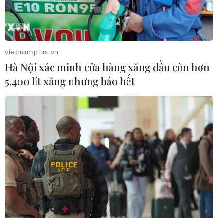
06/08/2026 14:19
Chó "không gây dị ứng" - bước tiến
mới của công nghệ chỉnh sửa gene
vietnamplus.vn
06/08/2026 13:42
Hà Nội xác minh cửa hàng xăng dầu còn hơn
5.400 lít xăng nhưng báo hết
Thái Lan-Myanmar thúc đẩy hợp tác
kinh tế và công nghệ vũ trụ
06/08/2026 13:35
Đến năm 2030, Việt Nam làm chủ ít
nhất 4 công nghệ chiến lược
06/08/2026 12:58