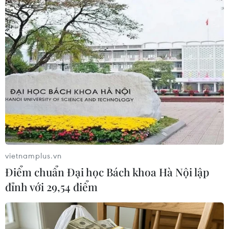
#Canada
#Kim tự tháp
#Thành phố cổ
#Bermuda
Canada
vietnamplus.vn
Theo dõi VietnamPlus
Điểm chuẩn Đại học Bách khoa Hà Nội lập
đỉnh với 29,54 điểm