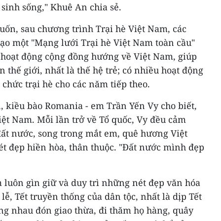
inh sống," Khuê An chia sẻ.
n, sau chương trình Trại hè Việt Nam, các
tạo một "Mạng lưới Trại hè Việt Nam toàn cầu"
 hoạt động cộng đồng hướng về Việt Nam, giúp
 thế giới, nhất là thế hệ trẻ; có nhiều hoạt động
ổ chức trại hè cho các năm tiếp theo.
 kiều bào Romania - em Trần Yến Vy cho biết,
Việt Nam. Mỗi lần trở về Tổ quốc, Vy đều cảm
đất nước, song trong mắt em, quê hương Việt
 đẹp hiền hòa, thân thuộc. "Đất nước mình đẹp
m luôn gìn giữ và duy trì những nét đẹp văn hóa
ễ, Tết truyền thống của dân tộc, nhất là dịp Tết
ng nhau đón giao thừa, đi thăm họ hàng, quây