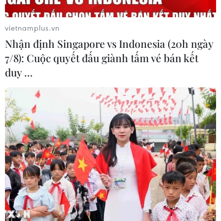
doanh số sụt giảm.
vietnamplus.vn
Nhận định Singapore vs Indonesia (20h ngày
7/8): Cuộc quyết đấu giành tấm vé bán kết
duy …
Khối ngoại rót vốn mạnh, chứng khoán
Việt xác lập đỉnh mới từ đầu năm