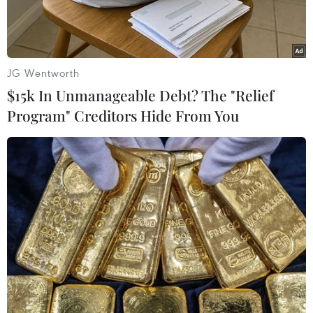
JG Wentworth
$15k In Unmanageable Debt? The "Relief
Program" Creditors Hide From You
Giao dịch viên làm việc trên sàn chứng khoán ở New York, Mỹ.
(Ảnh: THX/TTXVN)
Thị trường chứng khoán châu Âu ghi nhận mức
tăng nhẹ, trong khi Phố Wall hầu hết giảm điểm
trong phiên giao dịch ngày 8/7 sau khi Tổng