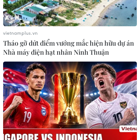
vietnamplus.vn
Tháo gỡ dứt điểm vướng mắc hiện hữu dự án
Nhà máy điện hạt nhân Ninh Thuận
Cổ phiếu Tesla lao dốc gần 8% sau kế
hoạch chính trị mới của Elon Musk
08/07/2025 10:41
Cổ phiếu Tesla lao dốc làm dấy lên lo ngại sâu sắc về
cam kết của ông đối với tương lai công ty, trong bối
cảnh hãng xe điện này đang vật lộn với tình trạng