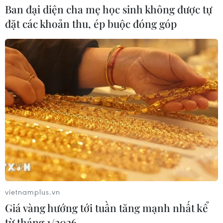
Ban đại diện cha mẹ học sinh không được tự
đặt các khoản thu, ép buộc đóng góp
Thị trường chứng khoán thế giới:
Nhà đầu tư chấp chới
03/08/2026 14:35
VN-Index tăng hơn 27 điểm, khối
ngoại mua ròng trở lại hơn 1.000 tỷ
đồng
03/08/2026 09:32
Cổ phiếu công nghệ giảm sâu: Định
giá lại hay cơ hội tích lũy?
vietnamplus.vn
Giá vàng hướng tới tuần tăng mạnh nhất kể
03/08/2026 08:45
từ tháng 1/2026