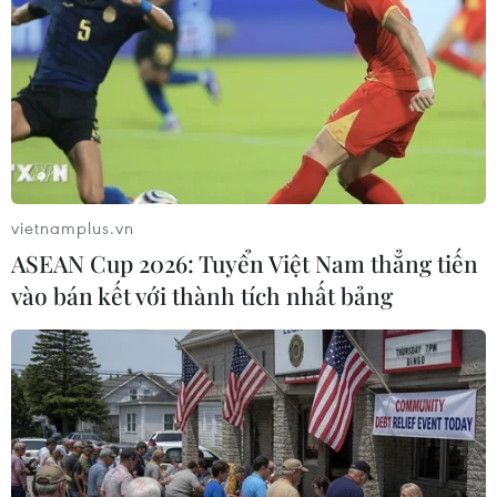
#chứng khoán
#Tổng thống Trump
Theo dõi VietnamPlus
vietnamplus.vn
ASEAN Cup 2026: Tuyển Việt Nam thẳng tiến
vào bán kết với thành tích nhất bảng
TIN LIÊN QUAN