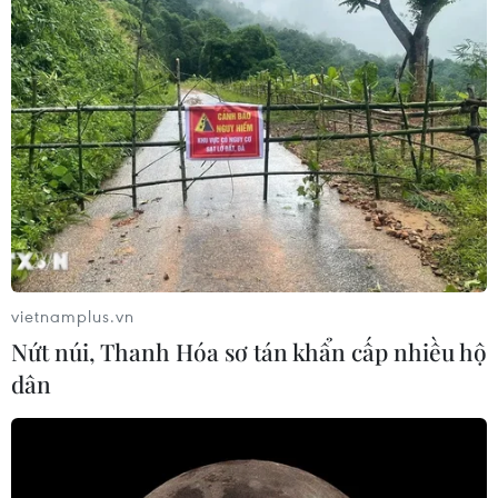
vietnamplus.vn
Nứt núi, Thanh Hóa sơ tán khẩn cấp nhiều hộ
dân