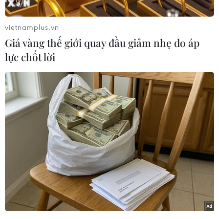
Các thí sinh trình diễn trang phục dạ hội tại cuộc thi. (Nguồn:
THX/TTXVN)
vietnamplus.vn
Giá vàng thế giới quay đầu giảm nhẹ do áp
lực chốt lời
Các thí sinh trình diễn trang phục dân tộc tại cuộc thi. (Nguồn:
THX/TTXVN)