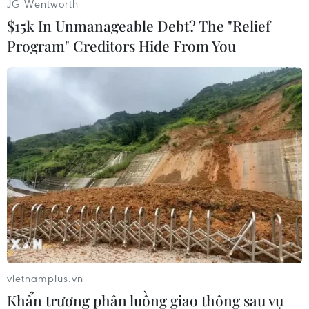
JG Wentworth
$15k In Unmanageable Debt? The "Relief
Program" Creditors Hide From You
Người đẹp Wang Yunting (giữa) đã đoạt vương miện Hoa hậu
Trung Quốc. (Nguồn: THX/TTXVN)
(TTXVN/Vietnam+)
vietnamplus.vn
Khẩn trương phân luồng giao thông sau vụ