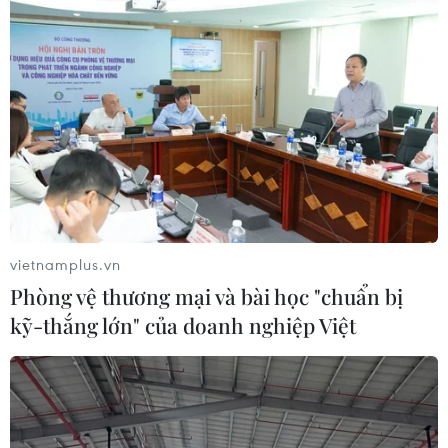
Xem thêm
CƠ QUAN CHỦ QUẢN: THÔNG TẤN XÃ VIỆT NAM
Tổng Biên tập: TRẦN TIẾN DUẨN
vietnamplus.vn
Phó Tổng Biên tập: NGUYỄN THỊ TÁM, KHÚC THANH
Phòng vệ thương mại và bài học "chuẩn bị
THỦY
kỹ-thắng lớn" của doanh nghiệp Việt
Sở hữu trí tuệ
Quy định sử dụng
RSS
Hỗ trợ
Ngôn ngữ
TTXVN