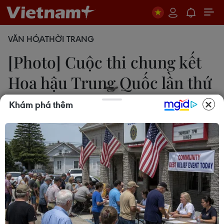
VĂN HÓA
THỜI TRANG
[Photo] Cuộc thi chung kết
Hoa hậu Trung Quốc lần thứ
9
Khám phá thêm
15/09/2014 02:04
Người đẹp Wang Yunting đã đoạt vương miện
Hoa hậu Trung Quốc tại cuộc thi chung kết Hoa
hậu Trung Quốc lần thứ 9 diễn ra ở tỉnh Hà Bắc
ngày 13/9.
Người đẹp Wang Yunting đã đoạt vương miện