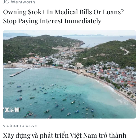
Huy Bình (Vietnam+)
JG Wentworth
Owning $10k+ In Medical Bills Or Loans?
Stop Paying Interest Immediately
#Phytonix
#Nhiên liệu sinh học
#Vi khuẩn
#Quang hợp
vietnamplus.vn
Xây dựng và phát triển Việt Nam trở thành