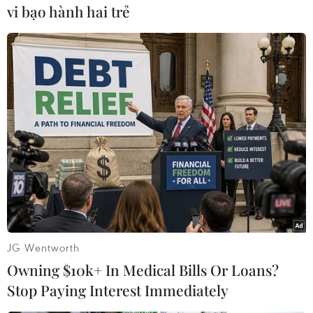
vi bạo hành hai trẻ
#Vodafone
#RIM
#BlackBerry
#Viễn thông
#Cổ phiếu
#Smartphone
Anh
Theo dõi VietnamPlus
JG Wentworth
TIN CÙNG CHUYÊN MỤC
Owning $10k+ In Medical Bills Or Loans?
APIE Camp 2026: Kết nối sinh viên
Stop Paying Interest Immediately
Việt Nam với cộng đồng Internet