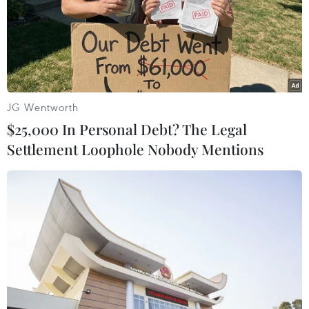
ChatGPT cung cấp tính năng chat
không giới hạn cho người dùng miễn
phí
06/08/2026 23:32
JG Wentworth
$25,000 In Personal Debt? The Legal
Phát hiện lỗ hổng bảo mật nghiêm
Settlement Loophole Nobody Mentions
trọng trên loạt trình duyệt tích hợp
AI
06/08/2026 15:57
Thành lập Hội đồng cấp Nhà nước
xét tặng các giải thưởng khoa học và
công nghệ
06/08/2026 14:19