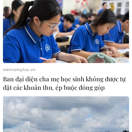
Phó Tổng Biên tập: NGUYỄN THỊ TÁM, KHÚC THANH
THỦY
Sở hữu trí tuệ
Quy định sử dụng
RSS
Hỗ trợ
Ngôn ngữ
TTXVN
Dịch vụ tin
Quảng cáo
vietnamplus.vn
Liên hệ
Ban đại diện cha mẹ học sinh không được tự
đặt các khoản thu, ép buộc đóng góp
Giấy phép số: 1374/GP-BTTTT do Bộ Thông tin và Truyền thông
cấp ngày 11/9/2008.
Quảng cáo: Phó TBT Nguyễn Thị Tám: 093.5958688, Email:
tamvna@gmail.com