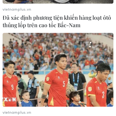
doanh nghiệp công nghệ chiến lược
vietnamplus.vn
06/08/2026 04:45
Đã xác định phương tiện khiến hàng loạt ôtô
thủng lốp trên cao tốc Bắc-Nam
Việt Nam hướng tới làm
chủ 10 công nghệ lõi vào năm 2030
06/08/2026 04:38
Ngày An ninh mạng Việt Nam: Kiến
tạo không gian mạng an toàn, nhân
văn
06/08/2026 02:49
Thủ tướng Lê Minh Hưng
vietnamplus.vn