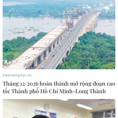
nền đối ngoại Việt Nam
05/08/2026 14:56
Foxconn đạt doanh thu cao kỷ lục
nhờ nhu cầu mạnh đối với AI
05/08/2026 13:41
Xem thêm
vietnamplus.vn
Tháng 12/2026 hoàn thành mở rộng đoạn cao
tốc Thành phố Hồ Chí Minh-Long Thành
CƠ QUAN CHỦ QUẢN: THÔNG TẤN XÃ VIỆT NAM
Tổng Biên tập: TRẦN TIẾN DUẨN