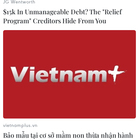
JG Wentworth
tới những kết quả không tồi cho RIM, khi giá cổ
$15k In Unmanageable Debt? The "Relief
phiếu của họ được nânggiá đáng kể so với lúc
trước./.
Program" Creditors Hide From You
Văn Hưng (Vietnam+)
vietnamplus.vn
Bảo mẫu tại cơ sở mầm non thừa nhận hành