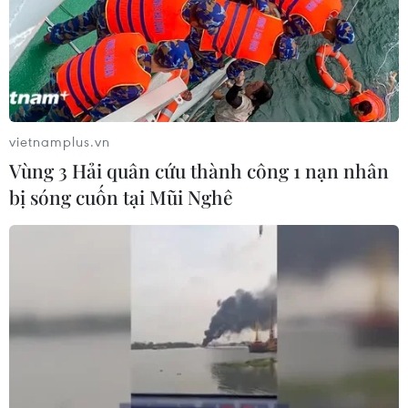
vietnamplus.vn
Vùng 3 Hải quân cứu thành công 1 nạn nhân
bị sóng cuốn tại Mũi Nghê
Nga phản đối Mỹ áp đặt trừng phạt tập
đoàn dầu mỏ Rosneft
11/09/2019 09:31
Phát biểu với báo giới ngày 11/9, Thứ trưởng Ngoại
giao Nga Sergey Ryabkov khẳng định các tuyên bố mới
nhất của giới chức Washington về hoạt động của
Rosneft tại Venezuela là không hợp pháp.