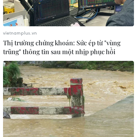
Từ thương cảng Sài Gòn đến trung
tâm tài chính quốc tế nhìn từ
Vietcombank Tower
vietnamplus.vn
05/08/2026 08:09
Thị trường chứng khoán: Sức ép từ "vùng
trũng" thông tin sau một nhịp phục hồi
Gia Lai chấp thuận hai dự án chăn
nuôi công nghệ cao trị giá hơn 3.600
tỷ đồng
05/08/2026 06:29
Walt Disney đồng ý bán 50% cổ phần
với giá 1,2 tỷ USD
05/08/2026 04:26