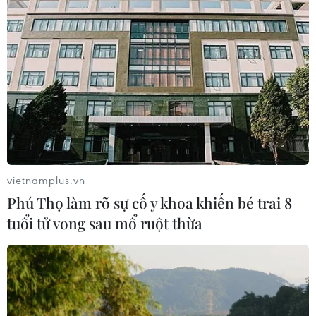
vietnamplus.vn
Phú Thọ làm rõ sự cố y khoa khiến bé trai 8
tuổi tử vong sau mổ ruột thừa