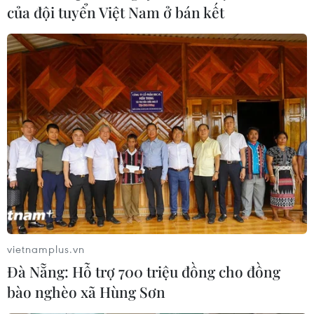
của đội tuyển Việt Nam ở bán kết
Sản lượng dầu của Nga tháng 11 cao hơn
mức cam kết với OPEC+
02/12/2019 12:46
Trong khuôn khổ thỏa thuận cắt giảm sản lượng dầu
Nga của OPEC+, Nga nhất trí cắt giảm sản lượng
228.000 thùng dầu/ngày, đưa tổng sản lượng xuống
khoảng 11,18 triệu thùng/ngày trong năm nay.
vietnamplus.vn
Đà Nẵng: Hỗ trợ 700 triệu đồng cho đồng
bào nghèo xã Hùng Sơn