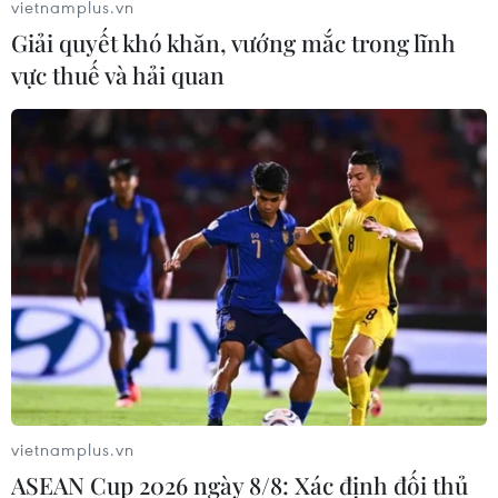
vietnamplus.vn
khắc phục sự cố dầu nhiễm bẩn
Giải quyết khó khăn, vướng mắc trong lĩnh
06/11/2019 13:50
vực thuế và hải quan
Hồi tháng 4 vừa qua, đường ống dẫn dầu huyết mạch
Druzhba của Rosneft kết nối với châu Âu đã tạm ngừng
hoạt động do bị nhiễm hóa chất chlorine, ảnh hưởng
lớn đến hoạt động kinh doanh của tập đoàn.
vietnamplus.vn
ASEAN Cup 2026 ngày 8/8: Xác định đối thủ