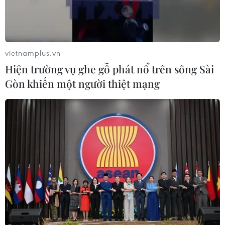
vietnamplus.vn
Hiện trường vụ ghe gỗ phát nổ trên sông Sài
Gòn khiến một người thiệt mạng
Nga: Rosneft sử dụng đồng euro để tránh
lệnh trừng phạt của Mỹ
25/10/2019 07:28
Rosneft đã chuyển sang sử dụng đồng euro trong các