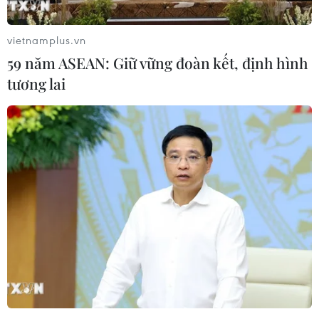
hợp đồng của tập đoàn này, thay vì đồng USD, nhằm
bảo vệ các giao dịch của mình trước các lệnh trừng
vietnamplus.vn
phạt của Mỹ.
59 năm ASEAN: Giữ vững đoàn kết, định hình
tương lai
Lợi nhuận của Rosneft tăng mạnh sau khi