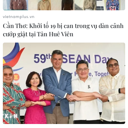
vietnamplus.vn
Cần Thơ: Khởi tố 19 bị can trong vụ dàn cảnh
cướp giật tại Tân Huê Viên
TIN CÙNG CHUYÊN MỤC
Grab bị phạt 1,36 tỷ đồng do vi phạm
quy định bảo vệ quyền lợi người tiêu
dùng
08/08/2026 04:15
Naver và NVIDIA tăng tốc xây dựng
“Nhà máy AI,” hướng tới doanh thu
từ năm 2027
07/08/2026 13:01