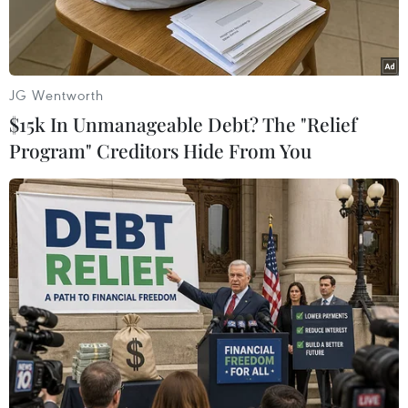
JG Wentworth
$15k In Unmanageable Debt? The "Relief
Program" Creditors Hide From You
Trụ sở tập đoàn dầu khí Rosneft tại Moskva của Nga. (Ảnh:
AFP/TTXVN)