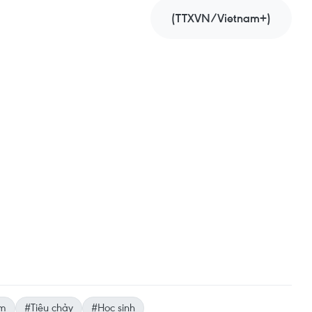
(TTXVN/Vietnam+)
em
#Tiêu chảy
#Học sinh