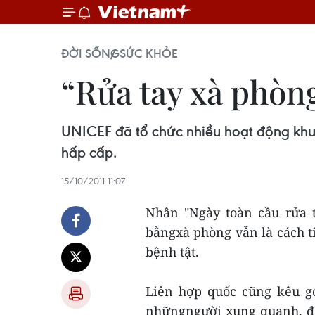
ĐỜI SỐNG
SỨC KHỎE
“Rửa tay xà phòng
UNICEF đã tổ chức nhiều hoạt động khu
hấp cấp.
15/10/2011 11:07
Nhân "Ngày toàn cầu rửa t
bằngxà phòng vẫn là cách t
bệnh tật.
Liên hợp quốc cũng kêu gọ
nhữngngười xung quanh, đặ