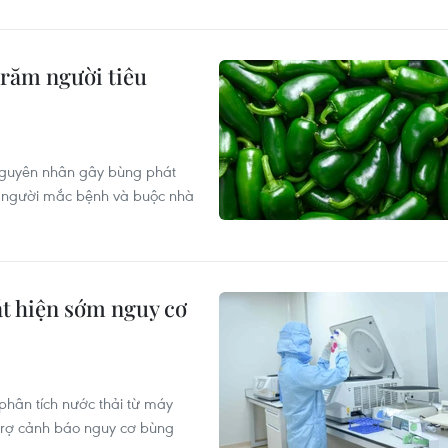
trăm người tiêu
 nguyên nhân gây bùng phát
45 người mắc bệnh và buộc nhà
át hiện sớm nguy cơ
hân tích nước thải từ máy
trợ cảnh báo nguy cơ bùng