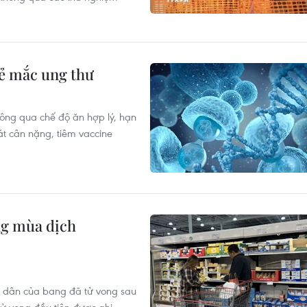
rẻ mắc ung thư
ông qua chế độ ăn hợp lý, hạn
át cân nặng, tiêm vaccine
ng mùa dịch
cư dân của bang đã tử vong sau