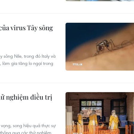
của virus Tây sông
 sông Nile, trong đó Italy và
 làm gia tăng lo ngại trong
hử nghiệm điều trị
 vọng, song hiệu quả thực sự
n thông qua các thử nghiệm