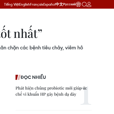
Tiếng Việt
English
Français
Español
中文
Русский
ốt nhất”
ăn chặn các bệnh tiêu chảy, viêm hô
ĐỌC NHIỀU
Phát hiện chủng probiotic mới giúp ức
chế vi khuẩn HP gây bệnh dạ dày