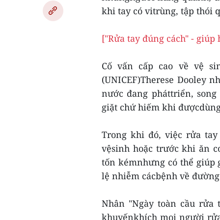
khi tay có vitrùng, tập thói 
["Rửa tay đúng cách" - giúp 
Cố vấn cấp cao về vệ si
(UNICEF)Therese Dooley n
nước đang pháttriển, song
giặt chứ hiếm khi đượcdùng 
Trong khi đó, việc rửa ta
vệsinh hoặc trước khi ăn 
tốn kémnhưng có thể giúp g
lệ nhiễm cácbệnh về đường 
Nhân "Ngày toàn cầu rửa 
khuyếnkhích mọi người rửa