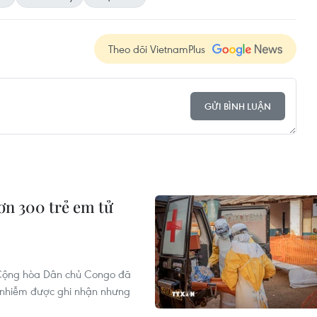
Theo dõi VietnamPlus
GỬI BÌNH LUẬN
ơn 300 trẻ em tử
i Cộng hòa Dân chủ Congo đã
a nhiễm được ghi nhận nhưng