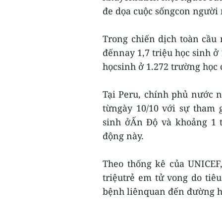
đe dọa cuộc sốngcon người 
Trong chiến dịch toàn cầu
đếnnay 1,7 triệu học sinh ở
họcsinh ở 1.272 trường học c
Tại Peru, chính phủ nước n
từngày 10/10 với sự tham g
sinh ởẤn Độ và khoảng 1 t
động này.
Theo thống kê của UNICEF,
triệutrẻ em tử vong do tiêu
bệnh liênquan đến đường hô