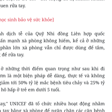
quen rửa tay.
học sinh bảo vệ sức khỏe]
nh dịch tễ của Quỹ Nhi đồng Liên hợp quốc
hấn mạnh xà phòng không hiếm, kể cả ở những
 phần lớn xà phòng vẫn chỉ được dùng để tắm,
để rửa tay.
y ở những thời điểm quan trọng như sau khi đi
cơm là một biện pháp dễ dàng, thực tế và không
iảm tới 50% tỷ lệ mắc bệnh tiêu chảy và 25% tỷ
hô hấp ở trẻ em dưới 5 tuổi.
tay," UNICEF đã tổ chức nhiều hoạt động nhằm
 tay bằng xà phòng để ngăn chặn các căn bệnh