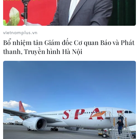
vietnamplus.vn
Bổ nhiệm tân Giám đốc Cơ quan Báo và Phát
thanh, Truyền hình Hà Nội
Ảnh minh họa. (Nguồn: Reuters)
Trước diễn biến nhanh, phức tạp của dịch viêm
đường hô hấp cấp do chủng mới của virus
corona (COVID-19) tại Hàn Quốc, hãng công
nghệ khổng lồ Samsung đã quyết định tạm thời