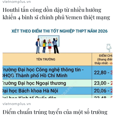
vietnamplus.vn
với Daegu, trung tâm của sự bùng phát COVID-
Houthi tấn công dồn dập từ nhiều hướng
19.
khiến 4 binh sĩ chính phủ Yemen thiệt mạng
Nhà máy Gumi chủ yếu sản xuất các thiết bị
cầm tay cao cấp chủ yếu dành cho thị trường
Hàn Quốc, nhưng cũng bao gồm các điện thoại
màn hình gập như Galaxy Z Flip và Galaxy Fold.
Do đó, có thể dẫn đến thiếu hụt và làm giảm tốc
độ phát hành của Z Flip.
Samsung được cho là trường hợp "may mắn" khi
không đặt các cơ sở sản xuất trọng điểm ở
Trung Quốc nên ít chịu tác động mạnh do sự
bùng phát COVID-19. Hầu hết, cơ sở sản xuất
chính của gã khổng lồ công nghệ Hàn Quốc
vietnamplus.vn
đang ở Việt Nam.
Điểm chuẩn trúng tuyển của một số trường