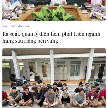
mới của Đông Nam Á
07/08/2026 10:19
vietnamplus.vn
Quân khu 7 đẩy mạnh ứng dụng
Rà soát, quản lý diện tích, phát triển ngành
khoa học-công nghệ trong tìm kiếm,
hàng sầu riêng bền vững
quy tập hài cốt liệt sỹ
07/08/2026 08:45
Những định hướng lớn
trong thực hiện Nghị quyết 57-
NQ/TW
07/08/2026 08:18
Tây Ninh thúc đẩy bình dân học vụ