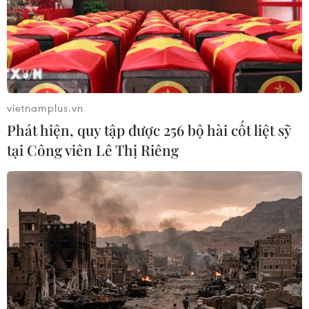
vietnamplus.vn
Phát hiện, quy tập được 256 bộ hài cốt liệt sỹ
tại Công viên Lê Thị Riêng