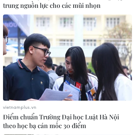
trung nguồn lực cho các mũi nhọn
cộng 433 ca nhiễm chủng mới của virus corona (COVID-
19), 2 ca tử vong.
vietnamplus.vn
Điểm chuẩn Trường Đại học Luật Hà Nội
theo học bạ cán mốc 30 điểm