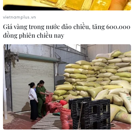
vietnamplus.vn
Giá vàng trong nước đảo chiều, tăng 600.000
đồng phiên chiều nay
Thêm sự kiện công nghệ hàng đầu thế giới
có nguy cơ hủy vì COVID-19
21/02/2020 04:45
Facebook và Sony tuyên bố họ sẽ rút khỏi Hội nghị các
nhà phát triển trò chơi điện tử (GDC) vào tháng 3 tới tại
San Francisco (Mỹ) do những lo ngại liên tục với sự
bùng phát của COVID-19.