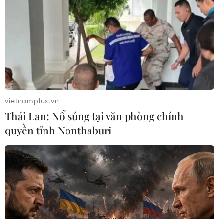
12/02/2020 22:49
Hội nghị Thế giới Di động, một trong những sự kiện
thường niên lớn nhất của ngành công nghệ, đã buộc
phải hủy bỏ kế hoạch tổ chức vì sự bùng phát của dịch
Covid-19.
vietnamplus.vn
Thái Lan: Nổ súng tại văn phòng chính
quyền tỉnh Nonthaburi