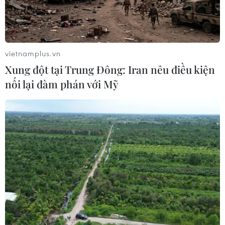
vietnamplus.vn
Xung đột tại Trung Đông: Iran nêu điều kiện
nối lại đàm phán với Mỹ
TIN CÙNG CHUYÊN MỤC
Thành phố Hồ Chí Minh sẽ tích hợp
IoT vào hạ tầng giao thông thông
minh