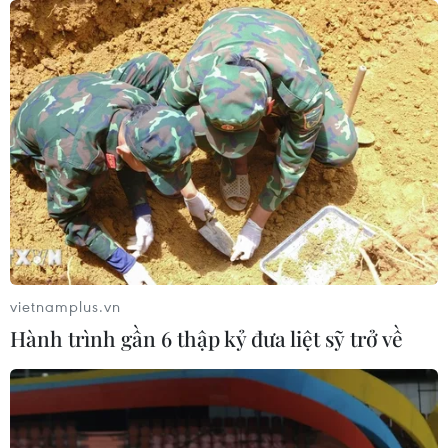
07/08/2026 12:13
Hy Lạp tạm giam một thị trưởng tình
nghi gây thảm họa cháy rừng
07/08/2026 12:02
Sri Lanka tăng cường ngăn chặn
trang web cá cược trực tuyến
07/08/2026 11:39
vietnamplus.vn
Hành trình gần 6 thập kỷ đưa liệt sỹ trở về
Indonesia nỗ lực khống chế cháy
rừng tại Vườn Quốc gia Núi Bromo
07/08/2026 10:56