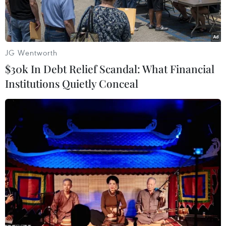
JG Wentworth
$30k In Debt Relief Scandal: What Financial
Institutions Quietly Conceal
Hình ảnh trong video của nhóm bạn trẻ. (Nguồn:
dailymail.co.uk)
Sáu thanh niên người Iran đã đối mặt với sáu
tháng tù giam và bị phạt đánh 91 roi vì đã quay