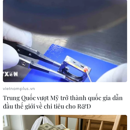
#Iran
#Quay video
#Pharrell Williams
#Happy
#YouTube
#Án treo
#Phạt tù
#Hijab
Iran
Theo dõi VietnamPlus
vietnamplus.vn
TIN LIÊN QUAN
Trung Quốc vượt Mỹ trở thành quốc gia dẫn
đầu thế giới về chi tiêu cho R&D