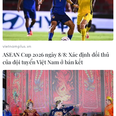
Thái Lan: Ôtô lao vào trung tâm
chăm sóc trẻ làm khoảng nạn nhân
bị thương
07/08/2026 08:13
vietnamplus.vn
Thủ tướng Thái Lan chỉ đạo khẩn sau
ASEAN Cup 2026 ngày 8/8: Xác định đối thủ
vụ xả súng tại trường học
của đội tuyển Việt Nam ở bán kết
07/08/2026 06:37
Thái Lan: Xả súng gây thương vong
tại trường học ở Nonthaburi
07/08/2026 05:12