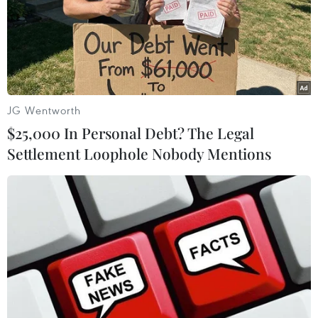
JG Wentworth
$25,000 In Personal Debt? The Legal
Settlement Loophole Nobody Mentions
Cậu bé 4 tuổi gây sốt nhờ nhái phong cách
của các sao
21/05/2014 02:21
Một cậu bé 4 tuổi đã thu hút hơn 80.000 người theo dõi