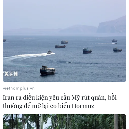
vietnamplus.vn
Iran ra điều kiện yêu cầu Mỹ rút quân, bồi
thường để mở lại eo biển Hormuz