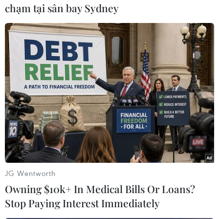
video dựa trên cảm hứng của bài hát này, thu
chạm tại sân bay Sydney
hút được rất nhiều lượt xem trên YouTube./.
(Vietnam+)
JG Wentworth
Owning $10k+ In Medical Bills Or Loans?
Stop Paying Interest Immediately