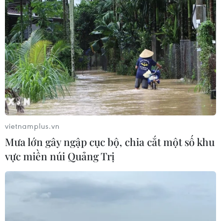
vietnamplus.vn
Mưa lớn gây ngập cục bộ, chia cắt một số khu
vực miền núi Quảng Trị
TIN CÙNG CHUYÊN MỤC
Australia điều tra vụ hai máy bay suýt
va chạm tại sân bay Sydney
09/08/2026 07:04