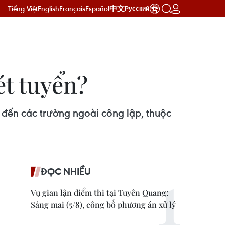
Tiếng Việt
English
Français
Español
中文
Русский
ét tuyển?
 đến các trường ngoài công lập, thuộc
ĐỌC NHIỀU
Vụ gian lận điểm thi tại Tuyên Quang:
Sáng mai (5/8), công bố phương án xử lý