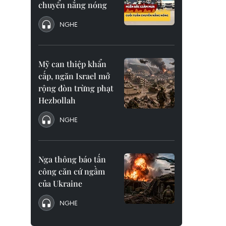
chuyển nắng nóng
NGHE
Mỹ can thiệp khẩn
cấp, ngăn Israel mở
rộng đòn trừng phạt
Hezbollah
NGHE
Nga thông báo tấn
công căn cứ ngầm
của Ukraine
NGHE