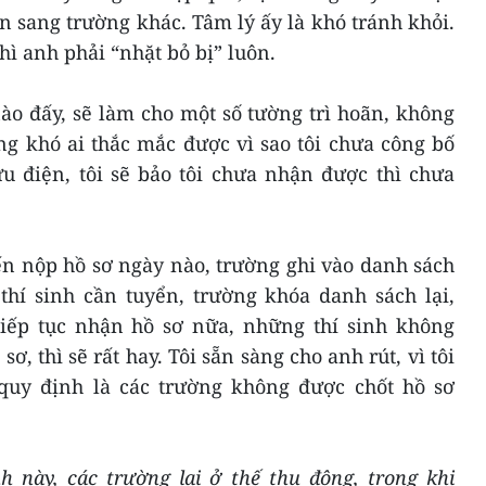
n sang trường khác. Tâm lý ấy là khó tránh khỏi.
thì anh phải “nhặt bỏ bị” luôn.
ào đấy, sẽ làm cho một số tường trì hoãn, không
ng khó ai thắc mắc được vì sao tôi chưa công bố
u điện, tôi sẽ bảo tôi chưa nhận được thì chưa
ến nộp hồ sơ ngày nào, trường ghi vào danh sách
thí sinh cần tuyển, trường khóa danh sách lại,
iếp tục nhận hồ sơ nữa, những thí sinh không
ơ, thì sẽ rất hay. Tôi sẵn sàng cho anh rút, vì tôi
 quy định là các trường không được chốt hồ sơ
h này, các trường lại ở thế thụ động, trong khi