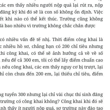
các em thấy nhiều người nộp quá lại rút ra, nộp
đăng ký khi đó sẽ là con số không ổn định. Việc
iết khi nào có thể kết thúc. Trường cũng không
à bao nhiêu vì trường không chắc chắn được
có nhiều vấn đề tế nhị. Thời điểm công khai là
c nhiều hồ sơ, chẳng hạn có 200 chỉ tiêu nhưng
khi công khai, có thể sẽ ảnh hưởng cả về về số
, nếu để cả 300 em, tôi có thể lấy điểm chuẩn cao
 nếu công khai, các em thấy nguy cơ bị trượt, lại
 chỉ còn chưa đến 200 em, lại thiếu chỉ tiêu, điểm
 tuyển 300 nhưng lại chỉ vài chục thí sinh đăng
 trường có công khai không? Công khai khi đó sẽ
inh thấy ít người nộp quá, sợ trường này đào tạo