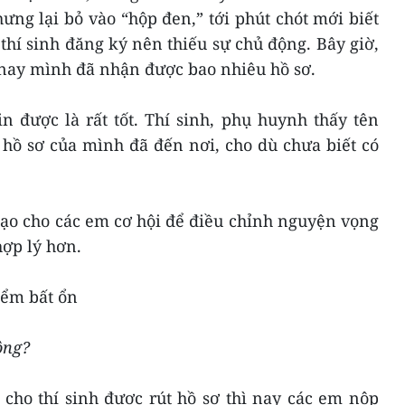
ưng lại bỏ vào “hộp đen,” tới phút chót mới biết
hí sinh đăng ký nên thiếu sự chủ động. Bây giờ,
 nay mình đã nhận được bao nhiêu hồ sơ.
n được là rất tốt. Thí sinh, phụ huynh thấy tên
hồ sơ của mình đã đến nơi, cho dù chưa biết có
 tạo cho các em cơ hội để điều chỉnh nguyện vọng
ợp lý hơn.
iểm bất ổn
ông?
 cho thí sinh được rút hồ sơ thì nay các em nộp