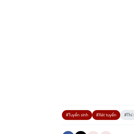
#Tuyển sinh
#Xét tuyển
#Thí 