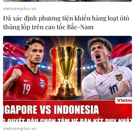
vietnamplus.vn
Đã xác định phương tiện khiến hàng loạt ôtô
thủng lốp trên cao tốc Bắc-Nam
Dịch bệnh COVID-19 đã ''kéo'' ngành hàng
không Việt chậm lại 3-4 năm
29/02/2020 01:23
Với việc 40% máy bay “đắp chiếu” và giảm lương từ
lãnh đạo tới nhân viên hàng không, dịch bệnh COVID
đã có sự ảnh hưởng được đánh giá là "chưa từng có
trong lịch sử ngành hàng không.”
vietnamplus.vn