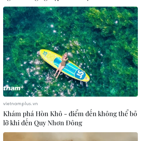
vong vì bệnh dại trong 6 tháng đầu
năm
20/07/2026 05:41
Vụ ngạt khí tại trang trại heo
ở Thanh Hóa: 5 người tử vong, nhiều
nạn nhân cấp cứu
20/07/2026 04:17
Israel mở rộng vai trò "bác sỹ hề" sau
xung đột, hỗ trợ phục hồi tâm lý
vietnamplus.vn
19/07/2026 07:17
Khám phá Hòn Khô - điểm đến không thể bỏ
lỡ khi đến Quy Nhơn Đông
Phía Nam châu Phi tăng cường phối