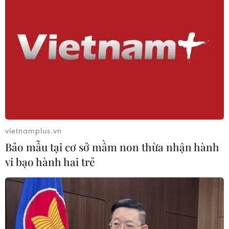
tiên hàng đầu của chính phủ Anh
29/02/2020 00:12
Phát biểu trên truyền hình, Thủ tướng Anh cũng thông
báo ông sẽ chủ trì một cuộc họp với các bộ trưởng vào
ngày thứ Hai tới để đánh giá tình hình diễn biến dịch
bệnh.
vietnamplus.vn
Bảo mẫu tại cơ sở mầm non thừa nhận hành
vi bạo hành hai trẻ