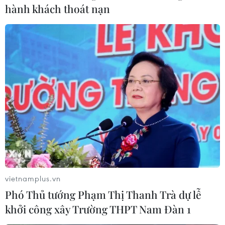
hành khách thoát nạn
Dịch COVID-19: WHO nâng cảnh báo toàn
cầu lên mức 'rất cao'
vietnamplus.vn
Phó Thủ tướng Phạm Thị Thanh Trà dự lễ
28/02/2020 23:28
khởi công xây Trường THPT Nam Đàn 1
Việc tiếp tục gia tăng số ca nhiễm virus và số quốc gia
ghi nhận bị ảnh hưởng bởi dịch bệnh viêm đường hô