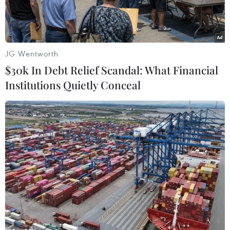
JG Wentworth
$30k In Debt Relief Scandal: What Financial
Institutions Quietly Conceal
Nhân viên y tế Hàn Quốc làm nhiệm vụ tại một khu dân cư ở
thành phố Daegu, nơi phát hiện các trường hợp có triệu trứng
nhiễm virus SARS-CoV-2, ngày 27/2. (Ảnh: AFP/TTXVN)
Nhiều nước tiếp tục thông báo các trường hợp
nhiễm mới virus SARS-CoV-2 gây bệnh COVID-