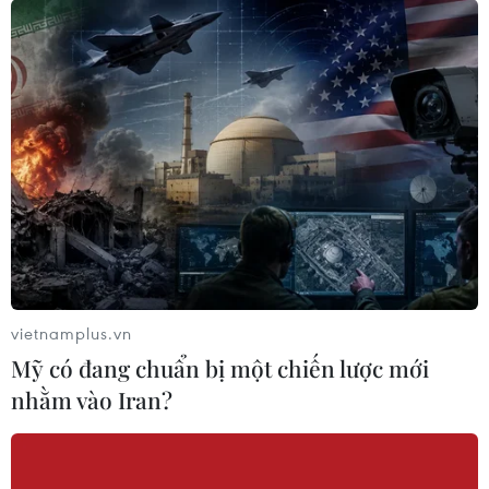
hấp cấp COVID-19 do SARS-nCoV-2 gây ra là "mối
quan ngại rõ ràng."
vietnamplus.vn
Mỹ có đang chuẩn bị một chiến lược mới
nhằm vào Iran?
Phòng chống dịch bệnh COVID-19 là ưu