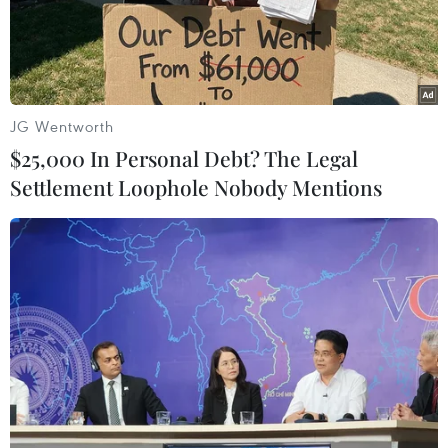
(TTXVN/Vietnam+)
JG Wentworth
$25,000 In Personal Debt? The Legal
Settlement Loophole Nobody Mentions
#COVID-19
#Virus SARS-CoV-2
#Chính phủ Hàn Quốc
#Ira
Hàn Quốc
Iran