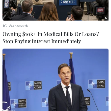
JG Wentworth
Owning $10k+ In Medical Bills Or Loans?
Stop Paying Interest Immediately
(Nguồn: Geo.tv)
Theo AFP, ngày 28/11, một quan chức địa
phương của Chính phủ Sudan cho biết những
người đàn ông có vũ trang đã bắt cóc 3 nhân
viên thuộc Cao ủy Liên hợp quốc về người tị
nạn (UNHCR) tại khu vực xung đột Darfur.
Người phát ngôn chính quyền bang Tây Darfur