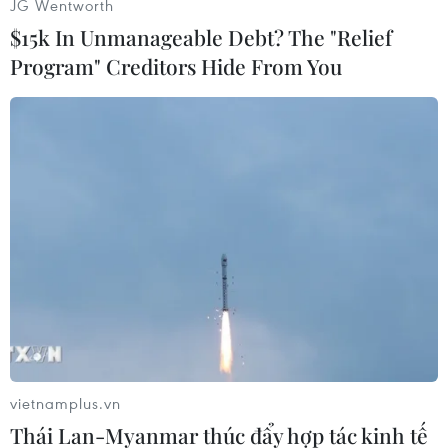
JG Wentworth
Liên hợp quốc cho hay ít nhất 300.000 người đã
$15k In Unmanageable Debt? The "Relief
thiệt mạng và 2,5 triệu người khác bị buộc rời
Program" Creditors Hide From You
khỏi Darfur kể từ đó đến nay./.
(Vietnam+)
vietnamplus.vn
Thái Lan-Myanmar thúc đẩy hợp tác kinh tế