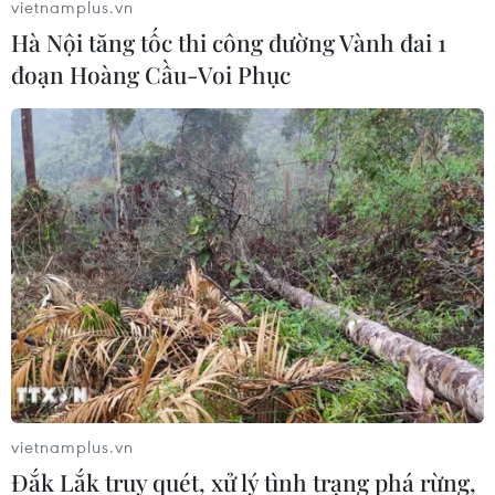
vietnamplus.vn
Hà Nội tăng tốc thi công đường Vành đai 1
đoạn Hoàng Cầu-Voi Phục
vietnamplus.vn
Đắk Lắk truy quét, xử lý tình trạng phá rừng,