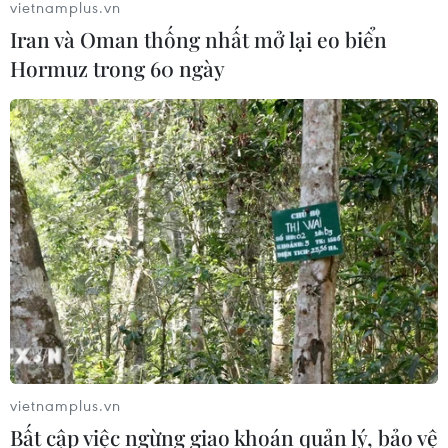
vietnamplus.vn
Phố Main ở Johannesburg: Từ "Wall
Iran và Oman thống nhất mở lại eo biển
Street của Thành phố Vàng" đến đại
Hormuz trong 60 ngày
lộ di sản cộng đồng
29/07/2026 09:23
Cây chà là - Hình ảnh thân thuộc
trong đời sống người dân Ai Cập
29/07/2026 08:32
Thường trực Ban Bí thư Trần
Cẩm Tú tiếp Tổng Thư ký Đảng
CNDD-FDD Burundi
29/07/2026 08:24
vietnamplus.vn
Bất cập việc ngừng giao khoán quản lý, bảo vệ