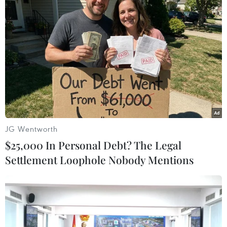
JG Wentworth
$25,000 In Personal Debt? The Legal
Settlement Loophole Nobody Mentions
Mỹ đối thoại và tìm cách chấm dứt xung
đột tại Sudan và Nam Sudan
29/08/2016 10:49
Đặc phái viên của Mỹ về Sudan và Nam Sudan tập