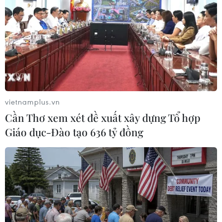
trung thảo luận với các quan chức cao cấp nhằm thúc
đẩy quá trình đối thoại toàn diện để thiết lập sự ổn định
và hòa bình lâu dài tại đây.
vietnamplus.vn
Cần Thơ xem xét đề xuất xây dựng Tổ hợp
Giáo dục-Đào tạo 636 tỷ đồng