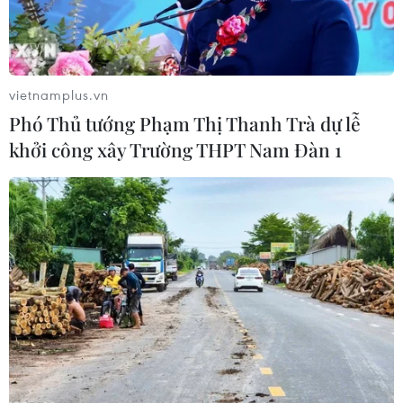
quy định của pháp luật về kinh doanh và điều
kiện kinh doanh vận tải, đặc biệt tập trung vào
các quy định bảo đảm an toàn giao thông đối
với lái xe ôtô kinh doanh vận tải.../.
vietnamplus.vn
Phó Thủ tướng Phạm Thị Thanh Trà dự lễ
(Vietnam+)
khởi công xây Trường THPT Nam Đàn 1