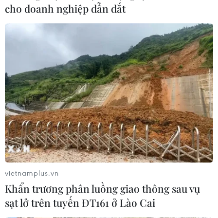
cho doanh nghiệp dẫn dắt
vietnamplus.vn
Giá vé máy bay tăng cao, đường sắt chạy
Khẩn trương phân luồng giao thông sau vụ
thêm tàu trong dịp nghỉ lễ 30/4
sạt lở trên tuyến ĐT161 ở Lào Cai
26/03/2024 01:35