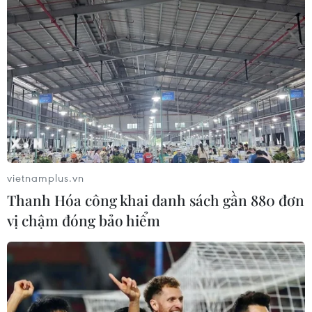
trong dịp nghỉ lễ 30/4
09/04/2024 13:40
Hiện tại, hành khách có thể đặt vé với nhiều mức giá vé
lựa chọn phù hợp với điều kiện và nhu cầu di chuyển
của mỗi người trong dịp nghỉ Lễ 30/4-1/5 tới.
vietnamplus.vn
Thanh Hóa công khai danh sách gần 880 đơn
vị chậm đóng bảo hiểm