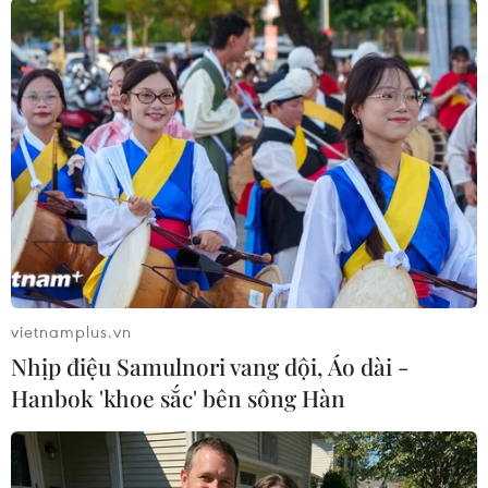
Cảng Hàng không Quốc tế Tân Sân Nhất, Nội
Bài.
Cục Hàng không chỉ đạo các hãng hàng không
xây dựng kế hoạch tăng chuyến bay phục vụ
trong các ngày cao điểm, bố trí các giờ bay đêm
để đáp ứng nhu cầu đi lại của hành khách trên
cơ sở phù hợp với hạ tầng và bảo đảm an toàn
bay; điều hành lịch bay hạn chế tối đa việc
chậm chuyến, hủy chuyến đặc biệt trong kỳ
nghỉ lễ; thực hiện nghiêm túc việc niêm yết,
công bố, công khai giá bán và mức giá vé theo
vietnamplus.vn
quy định.
Nhịp điệu Samulnori vang dội, Áo dài -
Hanbok 'khoe sắc' bên sông Hàn
Nhiều đường bay nội địa
có tỷ lệ đặt vé cao trong
dịp nghỉ lễ 30/4