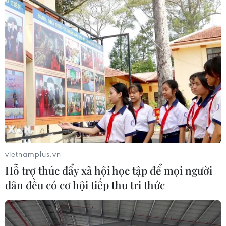
Các đơn vị vận tải đã và đang lên kế hoạch tăng thêm
chuyến bay, tàu hỏa nhằm đáp ứng nhu cầu đi lại của
người dân trong dịp nghỉ lễ 30/4-1/5 tới đây.
vietnamplus.vn
Hỗ trợ thúc đẩy xã hội học tập để mọi người
dân đều có cơ hội tiếp thu tri thức
Nhiều đường bay nội địa có tỷ lệ đặt vé cao