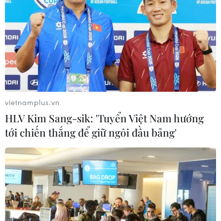
dự án kết nối vùng, sân bay Long
Thành
06/08/2026 09:05
Cầu Đắk Lung sập sau cú
tông của xe tải cẩu, 2 người thoát
chết
vietnamplus.vn
06/08/2026 09:00
HLV Kim Sang-sik: 'Tuyển Việt Nam hướng
tới chiến thắng để giữ ngôi đầu bảng'
Dự án mở rộng đường Nguyễn Tuân
tăng kết nối khu vực phía Tây Nam
Hà Nội
06/08/2026 08:19
Đắk Lắk: Điều tra, khắc phục sự cố