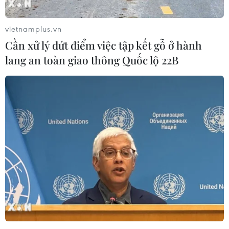
#Giá vé máy bay
#chậm hủy chuyến
vietnamplus.vn
Cần xử lý dứt điểm việc tập kết gỗ ở hành
#nghỉ lễ 30/4-1/5
#ùn tắc giao thông
lang an toàn giao thông Quốc lộ 22B
#vi phạm giao thông
Theo dõi VietnamPlus
TIN LIÊN QUAN