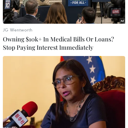
30/4-1/5.
JG Wentworth
Owning $10k+ In Medical Bills Or Loans?
Stop Paying Interest Immediately
Các hãng hàng không xây dựng kế hoạch tăng chuyến bay
phục vụ trong các ngày cao điểm, bố trí các giờ bay đêm dịp
nghỉ Lễ 30/4-1/5. (Ảnh: Việt Hùng/Vietnam+)
Bộ Giao thông Vận tải vừa có công văn gửi các
đơn vị liên quan yêu cầu tăng cường các giải
pháp phục vụ tốt nhu cầu đi lại của nhân dân,
bảo đảm trật tự, an toàn giao thông trong dịp