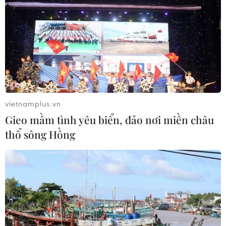
vietnamplus.vn
Gieo mầm tình yêu biển, đảo nơi miền châu
thổ sông Hồng
Các đơn vị vận tải công khai niêm yết giá vé, nếu vi phạm sẽ bị
xử lý nghiêm. (Ảnh: PV/Vietnam+)
Sở Giao thông Vận tải các tỉnh, thành phố triển
khai thực hiện có hiệu quả các giải pháp kiềm
chế, giảm thiểu tai nạn giao thông; yêu cầu các
đơn vị vận tải tuân thủ quy tắc giao thông, xử lý