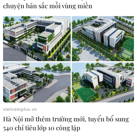
Chứng khoán châu Á đồng loạt tăng
chuyện bản sắc mỗi vùng miền
nhờ đà hồi phục của cổ phiếu công
nghệ
05/08/2026 11:00
Thị trường IPO Đông Nam Á nửa đầu
năm 2026: Giá trị tăng, số lượng giảm
05/08/2026 10:07
Doanh thu hậu IPO tăng vọt, cổ
phiếu SpaceX vẫn rớt giá do "đốt
tiền" cho AI
vietnamplus.vn
05/08/2026 06:51
Hà Nội mở thêm trường mới, tuyển bổ sung
540 chỉ tiêu lớp 10 công lập
Phố Wall lập kỷ lục mới nhờ đà tăng