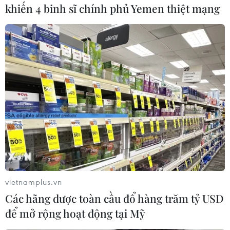
khiến 4 binh sĩ chính phủ Yemen thiệt mạng
#Trung Quốc
#Ant Group
#Chào bán cổ phiếu ra công chúng
#IPO
#Jack Ma
vietnamplus.vn
#Niêm yết
Trung Quốc
Các hãng dược toàn cầu đổ hàng trăm tỷ USD
để mở rộng hoạt động tại Mỹ