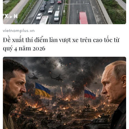
vietnamplus.vn
Đề xuất thí điểm làn vượt xe trên cao tốc từ
quý 4 năm 2026
Triển vọng nào cho thị trường chứng
khoán của Trung Quốc?
02/08/2021 08:08
Diễn biến của thị trường sẽ tùy thuộc vào mức độ kiểm