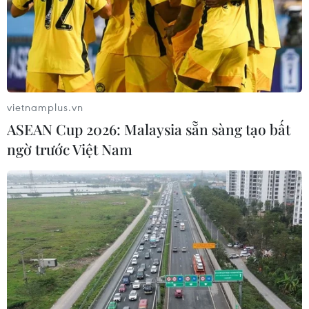
vietnamplus.vn
ASEAN Cup 2026: Malaysia sẵn sàng tạo bất
ngờ trước Việt Nam
Trung Quốc cấp phép cho công ty tài
chính tiêu dùng thuộc Ant Group
04/06/2021 03:51
Theo kế hoạch của Ant Group, công ty mới này sẽ tiếp
quản mảng kinh doanh tín dụng tiêu dùng, phù hợp với
quy định của hai công ty tín dụng vi mô.