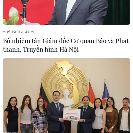
vietnamplus.vn
Bổ nhiệm tân Giám đốc Cơ quan Báo và Phát
thanh, Truyền hình Hà Nội
Tập đoàn Ant Group. (Nguồn: pymnts)
Hãng tin Reuters ngày 8/1 dẫn thông báo của
tập đoàn dịch vụ tài chính Ant Group của Trung
Quốc cho biết tập đoàn này không có kế hoạch
chào bán cổ phiếu ra công chúng lần đầu (IPO).