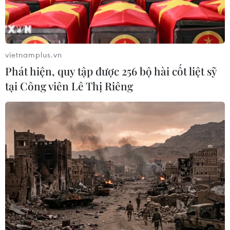
TIN CÙNG CHUYÊN MỤC
Cổ phiếu vốn Nhà nước trước bước
ngoặt cơ cấu sở hữu
vietnamplus.vn
10/08/2026 10:28
Phát hiện, quy tập được 256 bộ hài cốt liệt sỹ
tại Công viên Lê Thị Riêng
Chứng khoán châu Á khởi sắc nhờ kỳ
vọng Fed giữ nguyên lãi suất
10/08/2026 09:41
VN-Index tăng gần 9 điểm nhờ nhóm
ngân hàng và năng lượng
10/08/2026 09:30