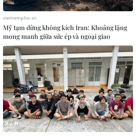
Chứng khoán châu Á đồng loạt tăng
khi giá dầu giảm mạnh
vietnamplus.vn
Mỹ tạm dừng không kích Iran: Khoảng lặng
27/07/2026 10:18
mong manh giữa sức ép và ngoại giao
Khuyến nghị nhà đầu tư chứng
khoán ưu tiên quản trị rủi ro trong
ngắn hạn
26/07/2026 07:18
Xem thêm