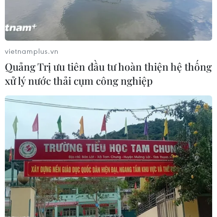
vietnamplus.vn
Quảng Trị ưu tiên đầu tư hoàn thiện hệ thống
xử lý nước thải cụm công nghiệp
Dịch COVID-19 ngày 18/4: Châu Âu vẫn
''nóng,'' châu Á khả quan hơn
18/04/2020 15:42
Mỹ vẫn chưa kiểm soát được dịch bệnh COVID-19, tình
hình dịch bệnh tại châu Âu vẫn diễn biến nghiêm trọng