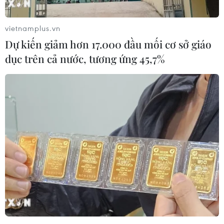
trong khi nhiều nước ở châu Á ghi nhận những tín hiệu
tích cực hơn.
vietnamplus.vn
Dự kiến giảm hơn 17.000 đầu mối cơ sở giáo
dục trên cả nước, tương ứng 45,7%
Tổng số ca tử vong do COVID-19 tại châu
Âu vượt ngưỡng 100.000