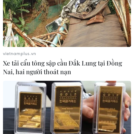
ở Thanh Hóa: 5 người tử vong, nhiều
nạn nhân cấp cứu
20/07/2026 04:17
Israel mở rộng vai trò "bác sỹ hề" sau
xung đột, hỗ trợ phục hồi tâm lý
vietnamplus.vn
19/07/2026 07:17
Xe tải cẩu tông sập cầu Đắk Lung tại Đồng
Nai, hai người thoát nạn
Phía Nam châu Phi tăng cường phối
hợp ngăn chặn dịch Ebola
19/07/2026 01:03
Điều gì tạo nên niềm tin khi lựa chọn
dinh dưỡng đầu đời cho trẻ?