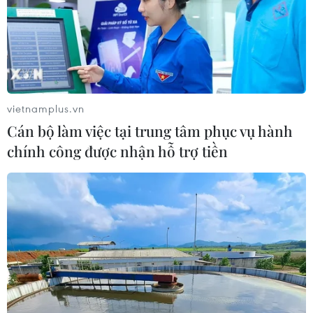
vietnamplus.vn
Cán bộ làm việc tại trung tâm phục vụ hành
chính công được nhận hỗ trợ tiền
Anh và Tây Ban Nha tiếp tục ghi nhận
hàng trăm ca tử vong do COVID-19
18/04/2020 14:17
Anh ghi nhận thêm 888 ca tử vong do COVID-19, trong
khi Tây Ban Nha thông báo có thêm 565 người chết vì
dịch bệnh viêm đường hô hấp này.