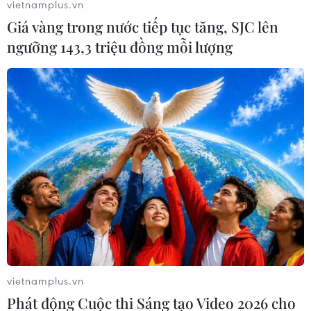
vietnamplus.vn
18/04/2020 23:29
Giá vàng trong nước tiếp tục tăng, SJC lên
Với 100.501 ca tử vong trên tổng số 1.136.672 ca nhiễm
ngưỡng 143,3 triệu đồng mỗi lượng
SARS-CoV-2, châu Âu đã trở thành lục địa chịu ảnh
hưởng nặng nề nhất bởi đại dịch COVID-19.
vietnamplus.vn
Phát động Cuộc thi Sáng tạo Video 2026 cho