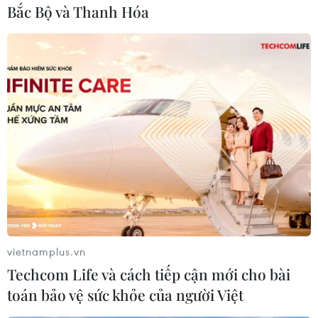
Bắc Bộ và Thanh Hóa
#COVID-19
#Tử vong
#Thấp nhất
#Tốc độ lây lan
vietnamplus.vn
#Chậm lại
#Đỉnh dịch
Tây Ban Nha
Techcom Life và cách tiếp cận mới cho bài
toán bảo vệ sức khỏe của người Việt