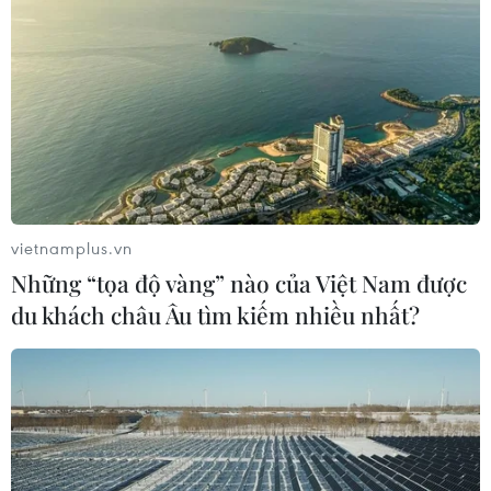
vietnamplus.vn
Những “tọa độ vàng” nào của Việt Nam được
du khách châu Âu tìm kiếm nhiều nhất?