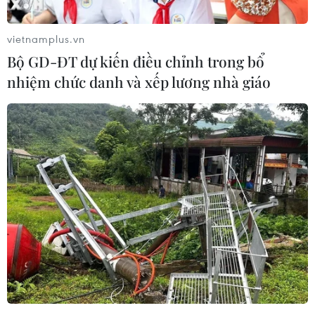
một ngày trước đó.
Đây là mức tử vong thấp nhất kể từ ngày 22/3 và
vietnamplus.vn
thấp hơn rất nhiều so với mốc cao nhất là 950
Bộ GD-ĐT dự kiến điều chỉnh trong bổ
trường hợp trong ngày 2/4. Đây dường như là
nhiệm chức danh và xếp lương nhà giáo
dấu hiệu cho thấy tốc độ lây lan đang chậm lại
sau khi Tây Ban Nha áp đặt lệnh phong tỏa
nghiêm ngặt từ giữa tháng 3/2020.
Trong khi đó, tổng số ca nhiễm COVID-19 được
ghi nhận là 195.344, tăng 4.218 ca trong 24 giờ
qua. Mặc dù giới chức Tây Ban Nha cho rằng
nước này đã đạt tới "đỉnh dịch" vào ngày 2/4,
song hiện các nhà lãnh đạo vẫn chưa sẵn sàng
đề xuất nới lỏng lệnh phong tỏa toàn quốc.
Thủ tướng Pedro Sanchez thông báo ông sẽ đề