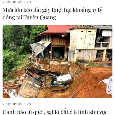
nghị quốc hội gia hạn lệnh phong tỏa thêm hai
vietnamplus.vn
tuần nữa đến ngày 9/5. Lực lượng chức năng
Mưa lớn kéo dài gây thiệt hại khoảng 15 tỷ
Tây Ban Nha sẵn sàng mạnh tay trấn áp những
đồng tại Tuyên Quang
người vi phạm các lệnh phong tỏa, nhằm đảm
bảo an toàn cho cộng đồng./.
Play
Video
vietnamplus.vn
(TTXVN/Vietnam+)
Cảnh báo lũ quét, sạt lở đất ở 8 tỉnh khu vực