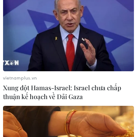
Dịch COVID-19 tại châu Âu: Bỉ và Tây Ban
Nha thêm nhiều ca nhiễm
17/04/2020 12:46
Dịch COVID-19 tại châu Âu tiếp tục diễn biến phức tạp
khi giới chức y tế của Bỉ và Tây Ban Nha thông báo hai
nuốc này đã ghi nhận thêm nhiều ca dương tính và tử
vong mới.
vietnamplus.vn
Xung đột Hamas-Israel: Israel chưa chấp
thuận kế hoạch về Dải Gaza