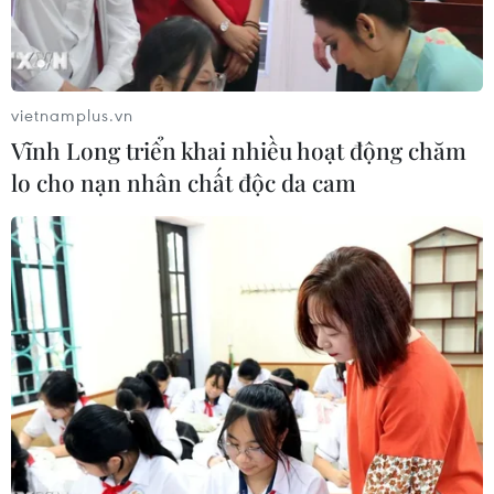
vietnamplus.vn
Vĩnh Long triển khai nhiều hoạt động chăm
lo cho nạn nhân chất độc da cam
Công nhân Tây Ban Nha đi làm trong mùa dịch bệnh. (Ảnh:
Getty)
Theo số liệu thống kê do Bộ Y tế Tây Ban Nha
công bố ngày 19/4, nước này ghi nhận 410 ca tử
vong trong 24 giờ qua, thấp hơn con số 565 của