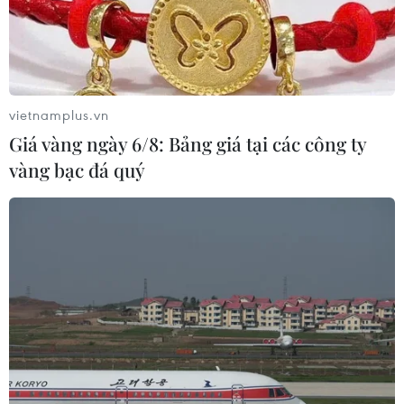
vietnamplus.vn
Giá vàng ngày 6/8: Bảng giá tại các công ty
vàng bạc đá quý
TIN CÙNG CHUYÊN MỤC
WHO ghi nhận tín hiệu tích cực từ