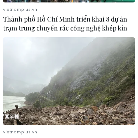
16/07/2026 15:53
vietnamplus.vn
Thành phố Hồ Chí Minh triển khai 8 dự án
Khởi tố đường dây sản xuất phụ gia
trạm trung chuyển rác công nghệ khép kín
thực phẩm giả quy mô lớn tại Thành
phố Hồ Chí Minh
16/07/2026 14:57
Xem thêm
CƠ QUAN CHỦ QUẢN: THÔNG TẤN XÃ VIỆT NAM
Tổng Biên tập: TRẦN TIẾN DUẨN
vietnamplus.vn