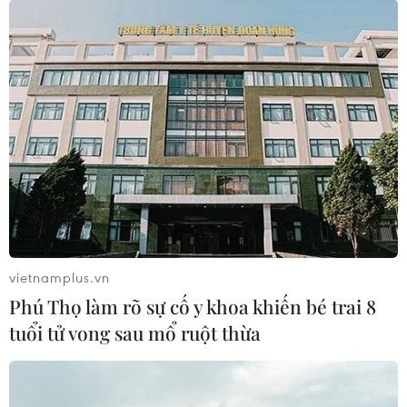
Để ASEAN không chỉ thích ứng với thời đại, mà còn
chủ động kiến tạo và phát huy hiệu quả vai trò
08/08/2026 00:39
vietnamplus.vn
Phú Thọ làm rõ sự cố y khoa khiến bé trai 8
tuổi tử vong sau mổ ruột thừa
Indonesia không áp thuế chống bán phá giá với
nhựa từ Việt Nam
07/08/2026 14:45