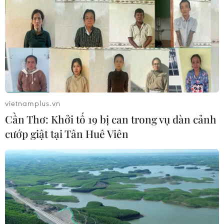
Tổng Bí thư, Chủ tịch nước Tô Lâm: Hợp tác nghị
viện là trụ cột quan trọng giữa Việt Nam-Thái Lan
07/08/2026 13:39
vietnamplus.vn
Cần Thơ: Khởi tố 19 bị can trong vụ dàn cảnh
cướp giật tại Tân Huê Viên
59 năm ASEAN: Đoàn kết là “lợi thế cạnh tranh”
đặc biệt của Hiệp hội
07/08/2026 12:00