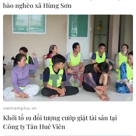
nữa quan hệ với ASEAN
bào nghèo xã Hùng Sơn
08/08/2026 04:43
59 năm ASEAN: Gắn kết tình hữu nghị ASEAN tại
nước Nga
08/08/2026 03:51
vietnamplus.vn
Khởi tố 19 đối tượng cướp giật tài sản tại
Công ty Tân Huê Viên