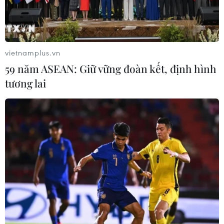
vietnamplus.vn
59 năm ASEAN: Giữ vững đoàn kết, định hình
tương lai
Thái Lan cân nhắc xây dựng bức tường 55km dọc
biên giới với Campuchia
14/02/2025 01:25
Chính phủ Thái Lan đang xem xét đề xuất xây dựng một bức tường dài
55km dọc biên giới Thái Lan-Campuchia nhằm tăng cường nỗ lực chống
nạn buôn người và ma túy.
Thái Lan và Campuchia thúc đẩy hợp tác xuyên
biên giới
24/10/2024 23:38