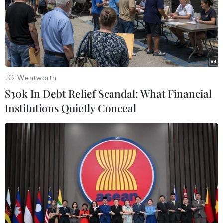
JG Wentworth
$30k In Debt Relief Scandal: What Financial
Institutions Quietly Conceal
Thái Lan và Campuchia đạt thỏa thuận giảm căng
thẳng biên giới
30/05/2025 04:46
Người phát ngôn quân đội Thái Lan cho biết các chỉ huy hai bên thống nhất
sử dụng Ủy ban Biên giới hỗn hợp - một cơ chế song phương cấp chính phủ,
để đẩy nhanh tiến trình giải quyết các tranh chấp.