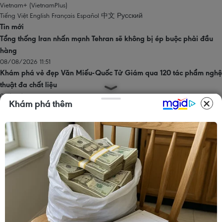
Vietnam+ (VietnamPlus)
Tiếng Việt
English
Français
Español
中文
Русский
Tin mới
Tổng thống Iran nhấn mạnh Tehran sẽ không bị ép buộc phải đầu
hàng
08/08/2026 11:51
Khám phá vẻ đẹp Văn Miếu-Quốc Tử Giám qua 120 tác phẩm nghệ
thuật đa chất liệu
08/08/2026 11:27
Khám phá thêm
Đội K93 quy tập được 11 bộ hài cốt liệt sỹ trên địa bàn An Giang
08/08/2026 11:11
Sửa đổi Luật Dầu khí: Phân cấp, phân quyền nhưng phải kiểm soát
rủi ro
08/08/2026 11:05
Mở rộng không gian cống hiến cho cộng đồng người Việt Nam ở
nước ngoài
08/08/2026 11:00
Trang chủ
Thăng Long - Hà Nội