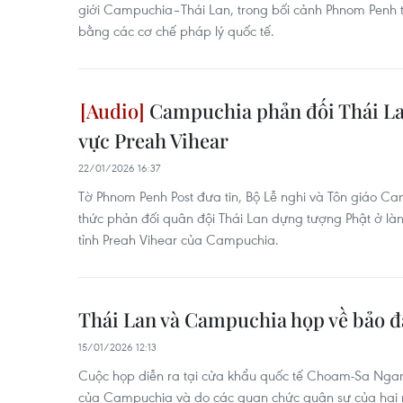
giới Campuchia–Thái Lan, trong bối cảnh Phnom Penh t
bằng các cơ chế pháp lý quốc tế.
Campuchia phản đối Thái La
vực Preah Vihear
22/01/2026 16:37
Tờ Phnom Penh Post đưa tin, Bộ Lễ nghi và Tôn giáo Ca
thức phản đối quân đội Thái Lan dựng tượng Phật ở là
tỉnh Preah Vihear của Campuchia.
Thái Lan và Campuchia họp về bảo 
15/01/2026 12:13
Cuộc họp diễn ra tại cửa khẩu quốc tế Choam-Sa Ng
của Campuchia và do các quan chức quân sự của hai n