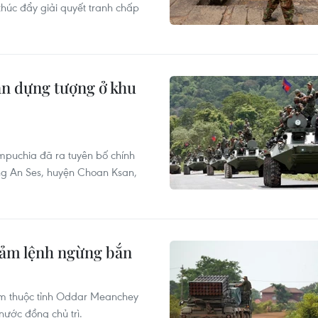
húc đẩy giải quyết tranh chấp
n dựng tượng ở khu
mpuchia đã ra tuyên bố chính
ng An Ses, huyện Choan Ksan,
đảm lệnh ngừng bắn
am thuộc tỉnh Oddar Meanchey
ước đồng chủ trì.