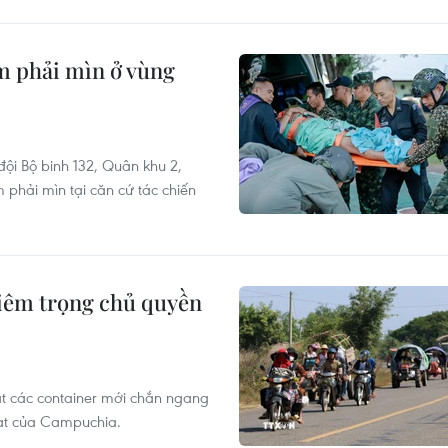
ẫm phải mìn ở vùng
đội Bộ binh 132, Quân khu 2,
 phải mìn tại căn cứ tác chiến
iêm trọng chủ quyền
t các container mới chắn ngang
sat của Campuchia.