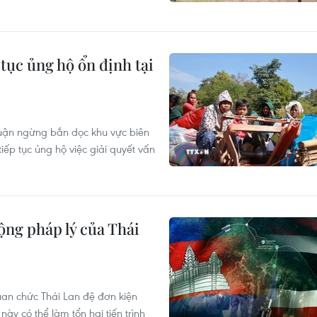
c ủng hộ ổn định tại
uận ngừng bắn dọc khu vực biên
ếp tục ủng hộ việc giải quyết vấn
ng pháp lý của Thái
an chức Thái Lan đệ đơn kiện
y có thể làm tổn hại tiến trình