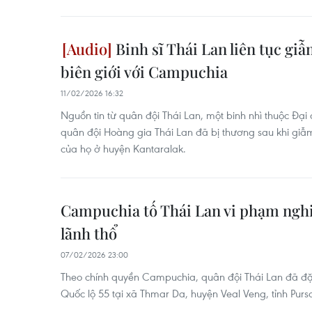
Binh sĩ Thái Lan liên tục gi
biên giới với Campuchia
11/02/2026 16:32
Nguồn tin từ quân đội Thái Lan, một binh nhì thuộc Đại 
quân đội Hoàng gia Thái Lan đã bị thương sau khi giẫm
của họ ở huyện Kantaralak.
Campuchia tố Thái Lan vi phạm ngh
lãnh thổ
07/02/2026 23:00
Theo chính quyền Campuchia, quân đội Thái Lan đã đặ
Quốc lộ 55 tại xã Thmar Da, huyện Veal Veng, tỉnh Pur