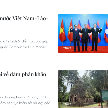
 nước Việt Nam-Lào-
ều 6/2/2026, diễn ra cuộc gặp
g quốc Campuchia Hun Manet
i về đàm phán khảo
 với công hàm gửi ngày 13/1,
ằm tiếp tục khảo sát và đặt các