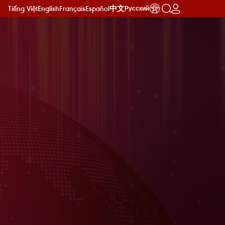
Tiếng Việt
English
Français
Español
中文
Русский