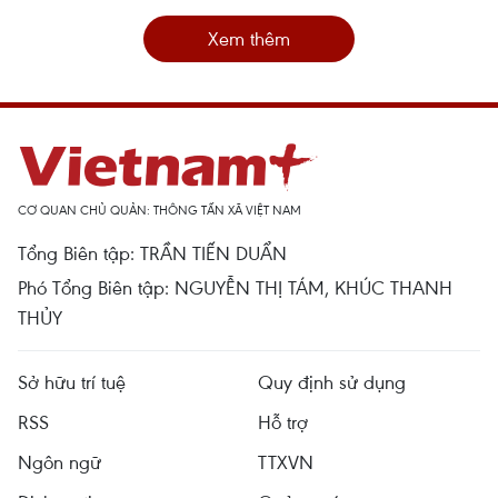
Xem thêm
CƠ QUAN CHỦ QUẢN: THÔNG TẤN XÃ VIỆT NAM
Tổng Biên tập: TRẦN TIẾN DUẨN
Phó Tổng Biên tập: NGUYỄN THỊ TÁM, KHÚC THANH
THỦY
Sở hữu trí tuệ
Quy định sử dụng
RSS
Hỗ trợ
Ngôn ngữ
TTXVN