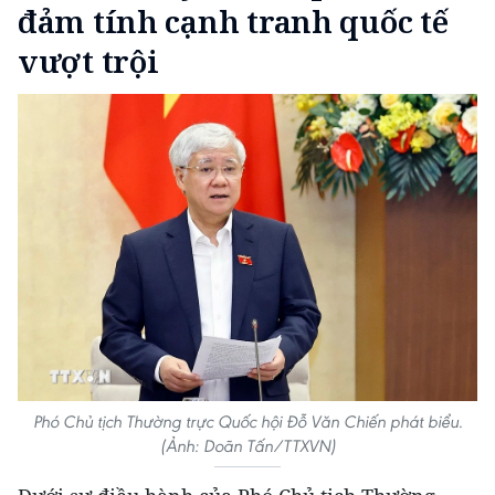
đảm tính cạnh tranh quốc tế
vượt trội
Phó Chủ tịch Thường trực Quốc hội Đỗ Văn Chiến phát biểu.
(Ảnh: Doãn Tấn/TTXVN)