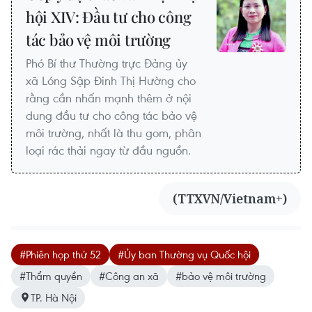
hội XIV: Đầu tư cho công
tác bảo vệ môi trường
Phó Bí thư Thường trực Đảng ủy
xã Lóng Sập Đinh Thị Hường cho
rằng cần nhấn mạnh thêm ở nội
dung đầu tư cho công tác bảo vệ
môi trường, nhất là thu gom, phân
loại rác thải ngay từ đầu nguồn.
(TTXVN/Vietnam+)
#Phiên họp thứ 52
#Ủy ban Thường vụ Quốc hội
#Thẩm quyền
#Công an xã
#bảo vệ môi trường
TP. Hà Nội