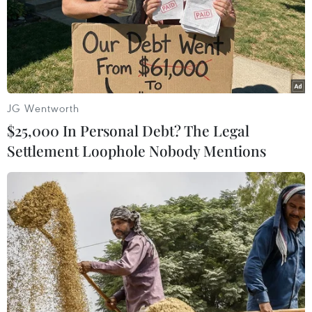
Hòa-Vũng Tàu đã phát sinh nhiều
chi phí “đội vốn” tổng mức đầu tư
và cần thiết phải điều chỉnh, phê
duyệt mới có thể hoàn thành theo
mốc tiến độ đề ra.
JG Wentworth
(TTXVN/Vietnam+)
$25,000 In Personal Debt? The Legal
Settlement Loophole Nobody Mentions