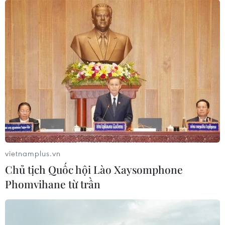
mặt bằng phục vụ cao tốc Biên Hòa-Vũng
Tàu
27/02/2025 08:53
Thành ủy Biên Hòa thông báo sau 10 ngày tuyên truyền,
vận động, hơn 300 trường hợp đồng ý bàn giao mặt
bằng phục vụ thi công Dự án cao tốc Biên Hòa-Vũng
Tàu.
vietnamplus.vn
Chủ tịch Quốc hội Lào Xaysomphone
Phomvihane từ trần