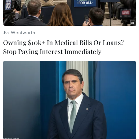
JG Wentworth
Owning $10k+ In Medical Bills Or Loans?
Stop Paying Interest Immediately
Thi công cao tốc Biên Hòa-Vũng Tàu đoạn qua thành phố Biên
Hòa. (Ảnh: Công Phong/TTXVN)
Ngày 14/3, Phó Thủ tướng Trần Hồng Hà ký ban
hành Quyết định số 603/QĐ-TTg thành lập Hội
đồng thẩm định nhà nước thẩm định điều chỉnh
chủ trương đầu tư Dự án đầu tư xây dựng
đường cao tốc Biên Hòa-Vũng Tàu (giai đoạn 1).