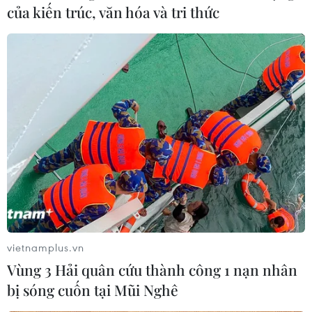
cao tốc Biên Hòa-Vũng Tàu đang bị chậm tiến độ và
của kiến trúc, văn hóa và tri thức
nếu các địa phương không vào cuộc quyết liệt thì công
trình khó về đích vào cuối năm nay.
vietnamplus.vn
Vùng 3 Hải quân cứu thành công 1 nạn nhân
bị sóng cuốn tại Mũi Nghê
Hơn 300 trường hợp đã đồng ý bàn giao