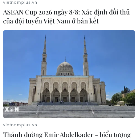
TIN LIÊN QUAN
vietnamplus.vn
ASEAN Cup 2026 ngày 8/8: Xác định đối thủ
của đội tuyển Việt Nam ở bán kết
Dự án cao tốc Biên Hòa-Vũng Tàu liệu có
về đích vào cuối năm nay?
11/03/2025 02:20
vietnamplus.vn
Hai trong tổng số 3 dự án thành phần của đường bộ
Thánh đường Emir Abdelkader - biểu tượng