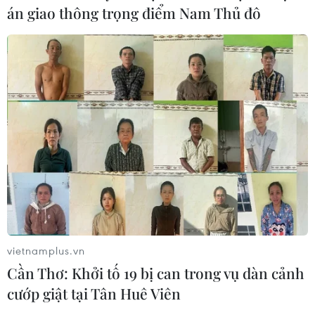
án giao thông trọng điểm Nam Thủ đô
TIN CÙNG CHUYÊN MỤC
Xe tải va chạm xe máy tại Đắk Lắk
làm hai người thương vong
08/08/2026 14:58
Bí thư Thành ủy Hà Nội thúc tiến độ
vietnamplus.vn
hai dự án giao thông trọng điểm
Cần Thơ: Khởi tố 19 bị can trong vụ dàn cảnh
Nam Thủ đô
cướp giật tại Tân Huê Viên
08/08/2026 08:52