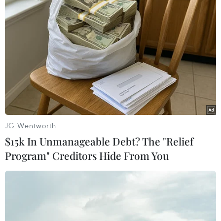
Bộ Y tế: Tăng cường sản
xuất, nhập khẩu thuốc
phòng, chống COVID-19
Trước tình hình dịch bệnh COVID-
19 còn tiềm ẩn những diễn biến
phức tạp, Cục Quản lý Dược đề
nghị các đơn vị sản xuất, kinh
doanh dược tăng cường nguồn
JG Wentworth
cung ứng thuốc, nguyên liệu làm
$15k In Unmanageable Debt? The "Relief
thuốc...
Program" Creditors Hide From You
(TTXVN/Vietnam+)