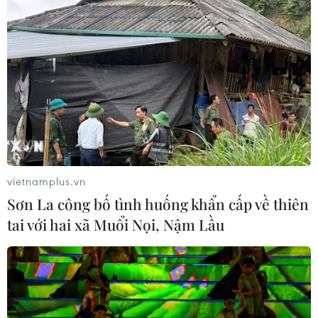
vietnamplus.vn
Sơn La công bố tình huống khẩn cấp về thiên
tai với hai xã Muổi Nọi, Nậm Lầu