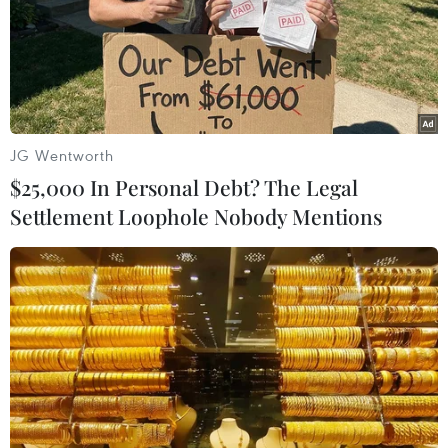
Diễn biến dịch COVID-19 tại Việt Nam
Hà Nội: Số ca mắc COVID-19 tăng, ít khả năng
bùng phát trên quy mô lớn
JG Wentworth
$25,000 In Personal Debt? The Legal
Thành phố Hồ Chí Minh kiểm soát tốt bệnh não
Settlement Loophole Nobody Mentions
mô cầu và COVID-19
Góp ý xây dựng Đài tưởng niệm nạn nhân
COVID-19 tại Thành phố Hồ Chí Minh
Thành phố Hồ Chí Minh: Ca nhiễm COVID-19
đang có khuynh hướng giảm nhanh
Biến chủng mới COVID-19 xuất hiện tại
Thành phố Hồ Chí Minh