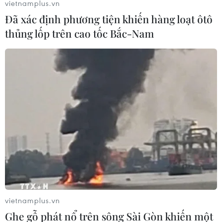
vietnamplus.vn
Đã xác định phương tiện khiến hàng loạt ôtô
thủng lốp trên cao tốc Bắc-Nam
Bộ Y tế: WHO chưa có cảnh báo mới với
COVID-19 trên toàn cầu
26/05/2025 11:31
Theo Bộ Y tế, SARS-CoV-2 vẫn tiếp tục sự lưu hành và
diễn biến khó lường, tuy nhiên hiện Tổ chức Y tế thế giới
chưa có cảnh báo mới đối với COVID-19 trên phạm vi
toàn cầu.
vietnamplus.vn
Ghe gỗ phát nổ trên sông Sài Gòn khiến một