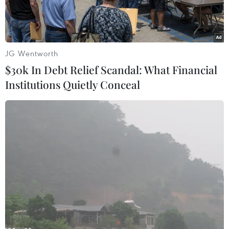
JG Wentworth
$30k In Debt Relief Scandal: What Financial
Institutions Quietly Conceal
Ảnh minh họa. (Ảnh: Minh Quyết/TTXVN)
Ngày 17/6, Sở Y tế Thành phố Hồ Chí Minh thông
tin, sau giai đoạn gia tăng từ giữa tháng 4 đến
cuối tháng 5/2025, bệnh dịch COVID-19 trên địa
bàn đã bắt đầu giảm chỉ còn khoảng 32 ca/tuần.