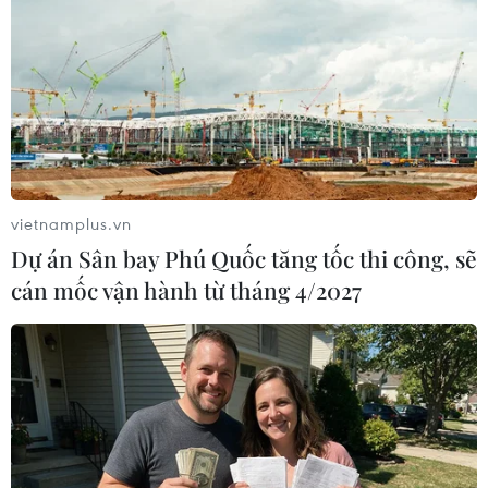
vietnamplus.vn
Dự án Sân bay Phú Quốc tăng tốc thi công, sẽ
cán mốc vận hành từ tháng 4/2027
#COVID-19
#Vaccine ngừa COVID-19
#Biến thể
#Điều trị
#Dịch bệnh
Tp. Hồ Chí Minh
Theo dõi VietnamPlus