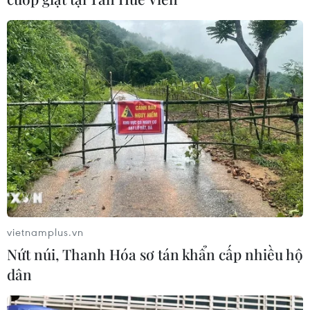
Không được thu thêm tiền của người
bệnh BHYT nếu không khám theo
yêu cầu
05/08/2026 02:26
Bác sỹ vượt biển giữa đêm cứu
thuyền viên người Nga nghi bị đột
quỵ
04/08/2026 13:21
vietnamplus.vn
Tháo gỡ "điểm nghẽn" dữ liệu: Bộ Y
Nứt núi, Thanh Hóa sơ tán khẩn cấp nhiều hộ
tế tăng tốc chuyển đổi số toàn diện
dân
04/08/2026 08:08