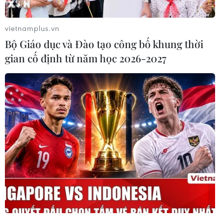
vietnamplus.vn
Bộ Giáo dục và Đào tạo công bố khung thời
gian cố định từ năm học 2026-2027
TIN CÙNG CHUYÊN MỤC
Cuộc tìm kiếm và vá lại những 'trái
tim lỗi '
07/08/2026 04:03
Hà Nội cảnh báo về việc sử dụng tế
bào gốc trong khám chữa bệnh, làm
đẹp