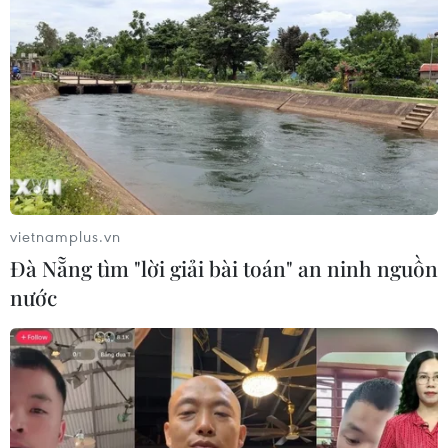
Quảng Ninh chấm dứt cơ sở giết mổ
động vật không đủ điều kiện trước
31/10
03/08/2026 11:31
Bệnh viện hạng đặc biệt cơ sở Ninh
Bình khẳng định "cánh tay nối dài"
hiệu quả
vietnamplus.vn
03/08/2026 07:15
Đà Nẵng tìm "lời giải bài toán" an ninh nguồn
nước
Bộ Y tế: Đề xuất quỹ Bảo hiểm y tế
thanh toán chi phí khám chữa bệnh y
học gia đình
03/08/2026 07:04