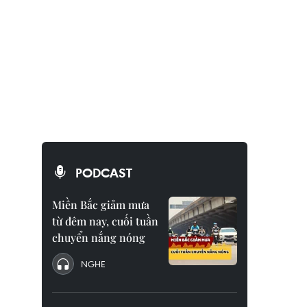
PODCAST
Miền Bắc giảm mưa
từ đêm nay, cuối tuần
chuyển nắng nóng
NGHE