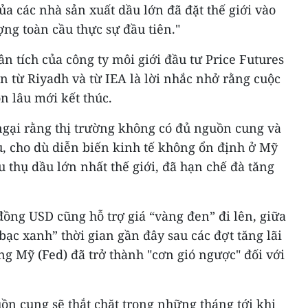
a các nhà sản xuất dầu lớn đã đặt thế giới vào
ng toàn cầu thực sự đầu tiên."
n tích của công ty môi giới đầu tư Price Futures
ận từ Riyadh và từ IEA là lời nhắc nhở rằng cuộc
 lâu mới kết thúc.
ngại rằng thị trường không có đủ nguồn cung và
u, cho dù diễn biến kinh tế không ổn định ở Mỹ
u thụ dầu lớn nhất thế giới, đã hạn chế đà tăng
đồng USD cũng hỗ trợ giá “vàng đen” đi lên, giữa
bạc xanh” thời gian gần đây sau các đợt tăng lãi
ng Mỹ (Fed) đã trở thành "cơn gió ngược" đối với
n cung sẽ thắt chặt trong những tháng tới khi