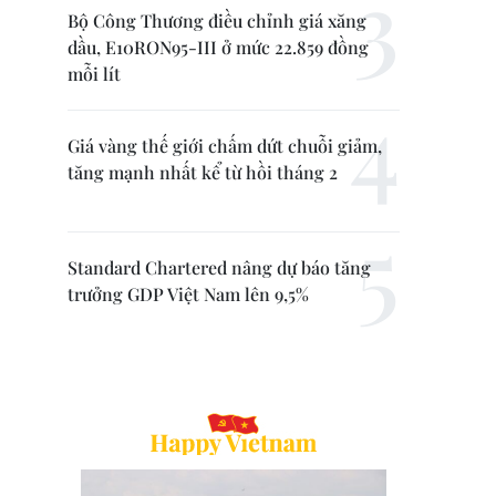
Bộ Công Thương điều chỉnh giá xăng
dầu, E10RON95-III ở mức 22.859 đồng
mỗi lít
Giá vàng thế giới chấm dứt chuỗi giảm,
tăng mạnh nhất kể từ hồi tháng 2
Standard Chartered nâng dự báo tăng
trưởng GDP Việt Nam lên 9,5%