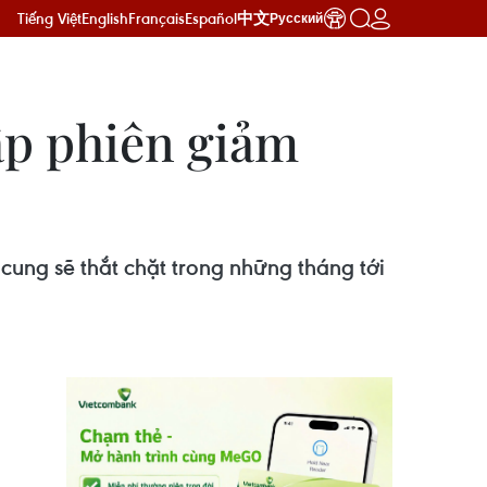
Tiếng Việt
English
Français
Español
中文
Русский
hấp phiên giảm
ung sẽ thắt chặt trong những tháng tới