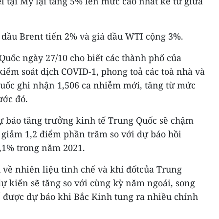
el tại Mỹ lại tăng 5% lên mức cao nhất kể từ giữa
á dầu Brent tiến 2% và giá dầu WTI cộng 3%.
Quốc ngày 27/10 cho biết các thành phố của
iểm soát dịch COVID-1, phong toả các toà nhà và
uốc ghi nhận 1,506 ca nhiễm mới, tăng từ mức
ước đó.
dự báo tăng trưởng kinh tế Trung Quốc sẽ chậm
 giảm 1,2 điểm phần trăm so với dự báo hồi
8,1% trong năm 2021.
 về nhiên liệu tinh chế và khí đốtcủa Trung
ự kiến sẽ tăng so với cùng kỳ năm ngoái, song
ế được dự báo khi Bắc Kinh tung ra nhiều chính