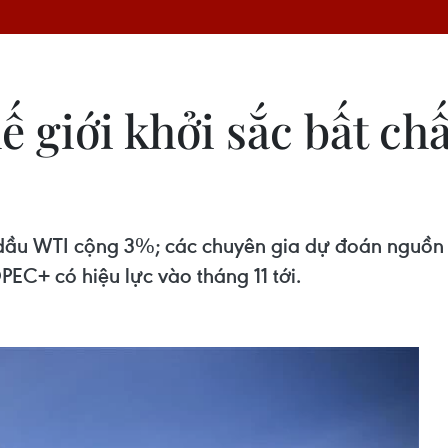
ế giới khởi sắc bất c
 dầu WTI cộng 3%; các chuyên gia dự đoán nguồn c
PEC+ có hiệu lực vào tháng 11 tới.