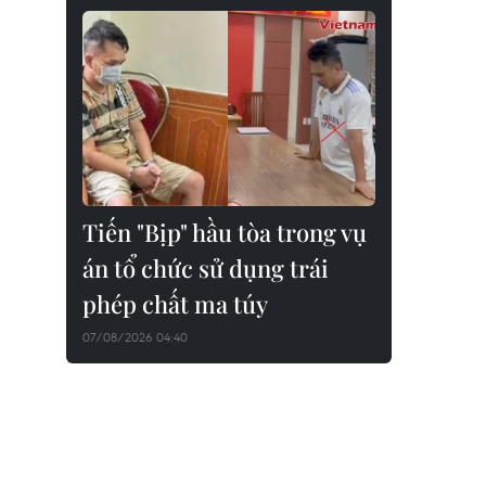
Tiến "Bịp" hầu tòa trong vụ
án tổ chức sử dụng trái
phép chất ma túy
07/08/2026 04:40