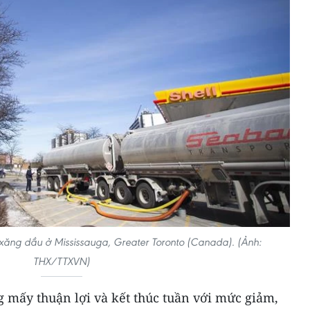
m xăng dầu ở Mississauga, Greater Toronto (Canada). (Ảnh:
THX/TTXVN)
 mấy thuận lợi và kết thúc tuần với mức giảm,