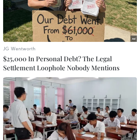
Trung Đông
30/07/2026 07:38
Cháy lớn chưa rõ nguyên nhân tại
cảng Damietta của Ai Cập
JG Wentworth
30/07/2026 00:58
$25,000 In Personal Debt? The Legal
Settlement Loophole Nobody Mentions
Việt Nam-Burundi thúc đẩy hợp tác
giữa hai Đảng và trên nhiều lĩnh vực
29/07/2026 11:02
Phố Main ở Johannesburg: Từ "Wall
Street của Thành phố Vàng" đến đại
lộ di sản cộng đồng