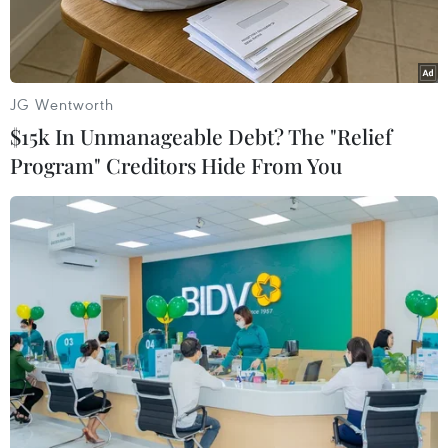
người đãtham gia các cuộc giao tranh hiện nay
ở nước này.
Người phát ngôn Chính phủ Libya Mussa
JG Wentworth
Ibrahim cho biết các thủ lĩnh thamdự hội nghị
$15k In Unmanageable Debt? The "Relief
đại diện cho tất cả các bộ tộc trên cả nước, kể cả
Program" Creditors Hide From You
các bộ tộc từ khuvực miền Đông hiện do lực
lượng chống chính phủ nắm giữ.
Tuyên bố cuối cuộc họp cho biết hội nghị sẽ nỗ
lực nhằm đạt một luật đạixá cho tất cả những ai
đã tham gia cuộc xung đột trong nước và cầm
vũ khí, đồngthời nhấn mạnh đạo luật này sẽ là
một cánh cửa "mở ra một kỷ nguyên mới hòa
bìnhvà khoan dung."