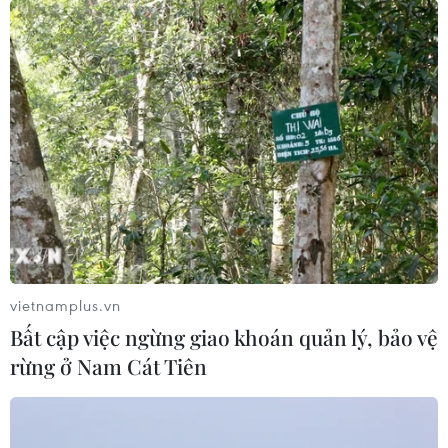
Điện mừng kỷ niệm lần thứ 74 Ngày
Quốc khánh Cộng hòa Arab Ai Cập
24/07/2026 00:00
Thảm sát ở Tây Bắc Nigeria, ít nhất
24 người đã thiệt mạng
23/07/2026 22:47
Dịch tả bùng phát nghiêm trọng tại
vietnamplus.vn
Nigeria, hàng trăm người tử vong
Bất cập việc ngừng giao khoán quản lý, bảo vệ
23/07/2026 07:23
rừng ở Nam Cát Tiên
Dịch Ebola: Số ca tử vong ở châu Phi