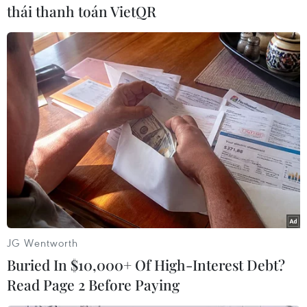
thái thanh toán VietQR
#Libya
#Muammar Gadhafi
#Luật đại xá
#Xung đột
#Bộ tộc
Anh
Libya
Theo dõi VietnamPlus
JG Wentworth
Buried In $10,000+ Of High-Interest Debt?
Read Page 2 Before Paying
TIN CÙNG CHUYÊN MỤC