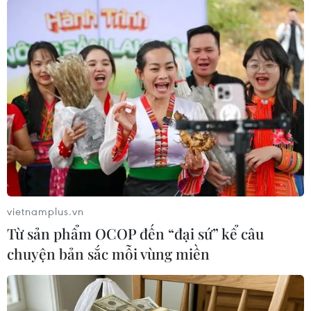
Thủ tướng Nguyễn Xuân Phúc phát biểu. (Ảnh: Thống
vietnamplus.vn
Nhất/TTXVN)
Từ sản phẩm OCOP đến “đại sứ” kể câu
chuyện bản sắc mỗi vùng miền
Thủ tướng dẫn một câu nói của người Việt Nam
để khởi nguồn cho thành công của các nhà đầu
tư Hàn Quốc: "Muốn kinh doanh thành công,