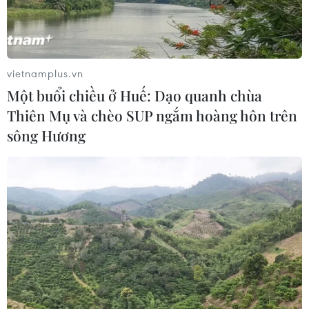
vietnamplus.vn
Một buổi chiều ở Huế: Dạo quanh chùa
Thiên Mụ và chèo SUP ngắm hoàng hôn trên
sông Hương
Thủ tướng dự tọa đàm với các
doanh nghiệp hàng đầu Hàn Quốc
28/11/2019 02:17
Tiếp tục chuyến thăm chính thức Hàn Quốc, sáng 28/11,
tại Thủ đô Seoul, Thủ tướng Nguyễn Xuân Phúc dự Tọa
đàm với các doanh nghiệp hàng đầu của Hàn Quốc.