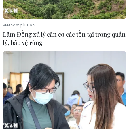
vietnamplus.vn
Lâm Đồng xử lý căn cơ các tồn tại trong quản
lý, bảo vệ rừng
Thủ tướng Nguyễn Xuân Phúc dự Diễn
đàn Doanh nghiệp Việt Nam-Hàn Quốc
28/11/2019 04:28
Diễn đàn là sự kiện điểm nhấn về hợp tác kinh tế giữa