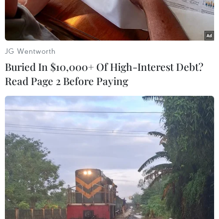
JG Wentworth
Buried In $10,000+ Of High-Interest Debt?
Read Page 2 Before Paying
Thủ tướng Nguyễn Xuân Phúc và các đại biểu. (Ảnh: Thống
Nhất/TTXVN)
Theo đặc phái viên TTXVN, tiếp tục các hoạt