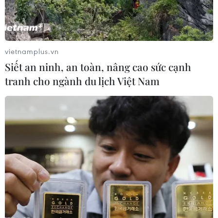
vietnamplus.vn
Siết an ninh, an toàn, nâng cao sức cạnh
tranh cho ngành du lịch Việt Nam
Các đại biểu tham dự toạ đàm. (Ảnh: Thống Nhất/TTXVN)
Cùng ngày, Thủ tướng Nguyễn Xuân Phúc đã
tiếp Chủ tịch Tập đoàn Hyundai Heavy
Industries; lãnh đạo tập đoàn GS E&C và GS
Energy... đang có hoạt động đầu tư tại Việt