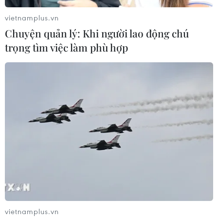
hai nước trong các hoạt động nhân chuyến thăm Hàn
Quốc của Thủ tướng Chính phủ Nguyễn Xuân Phúc.
vietnamplus.vn
Chuyện quản lý: Khi người lao động chú
trọng tìm việc làm phù hợp
Thủ tướng Nguyễn Xuân Phúc tiếp Phó
vietnamplus.vn
Chủ tịch Tập đoàn Samsung