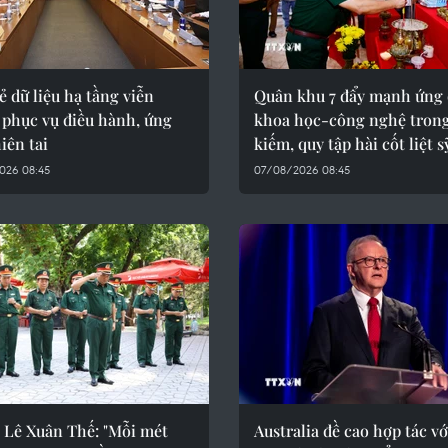
ẻ dữ liệu hạ tầng viễn
Quân khu 7 đẩy mạnh ứng
 phục vụ điều hành, ứng
khoa học-công nghệ trong
iên tai
kiếm, quy tập hài cốt liệt s
026 08:45
07/08/2026 08:45
 Lê Xuân Thế: "Mỗi mét
Australia đề cao hợp tác vớ