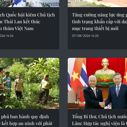
ịch Quốc hội kiêm Chủ tịch
Tăng cường năng lực ứng 
n Thái Lan kết thúc
tình trạng khẩn cấp với d
n thăm Việt Nam
mục trang thiết bị mới
026 14:34
07/08/2026 14:20
 phủ ban hành quy định
Tổng Bí thư, Chủ tịch nướ
 kết hợp an ninh với phát
Lâm: Hợp tác nghị viện là 