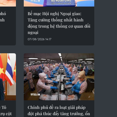
phó
Bế mạc Hội nghị Ngoại giao:
anh
Tăng cường thống nhất hành
động trong hệ thống cơ quan đối
ngoại
07/08/2026 14:17
c Tô
Chính phủ đề ra loạt giải pháp
trụ cột
đột phá thúc đẩy tăng trưởng, ổn