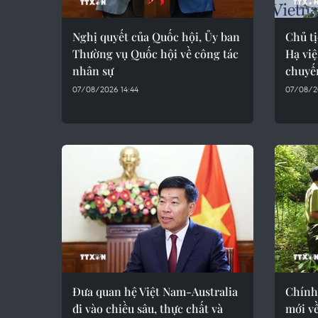
Nghị quyết của Quốc hội, Ủy ban
Chủ t
Thường vụ Quốc hội về công tác
Hạ việ
nhân sự
chuyế
07/08/2026 14:44
07/08/2
Đưa quan hệ Việt Nam-Australia
Chính
đi vào chiều sâu, thực chất và
mới về