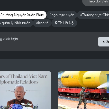
Theo dõi Viet
hủ tướng Nguyễn Xuân Phúc
#họp trực tuyến
#Thường trực Chí
n quản lý Nhà nước
#kinh tế
TP. Hà Nội
GỬI