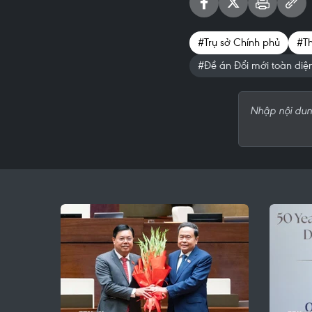
#Trụ sở Chính phủ
#T
#Đề án Đổi mới toàn diệ