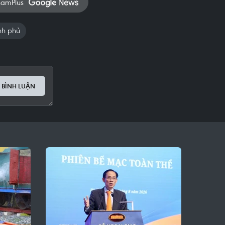
namPlus
nh phủ
 BÌNH LUẬN