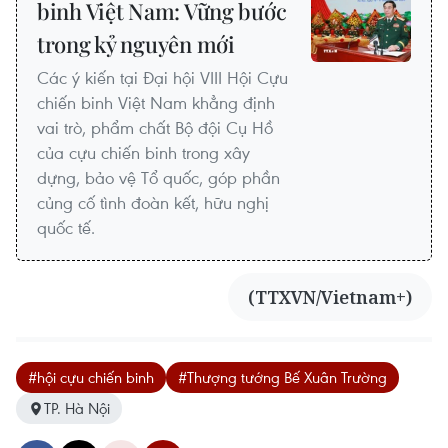
binh Việt Nam: Vững bước
trong kỷ nguyên mới
Các ý kiến tại Đại hội VIII Hội Cựu
chiến binh Việt Nam khẳng định
vai trò, phẩm chất Bộ đội Cụ Hồ
của cựu chiến binh trong xây
dựng, bảo vệ Tổ quốc, góp phần
củng cố tình đoàn kết, hữu nghị
quốc tế.
(TTXVN/Vietnam+)
#hội cựu chiến binh
#Thượng tướng Bế Xuân Trường
TP. Hà Nội